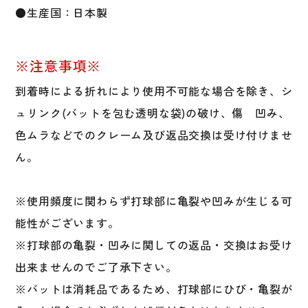
●生産国：日本製
ッ
ト
少
年
※注意事項※
軟
到着時による折れにより使用不可能な場合を除き、シ
式
ジ
ュリンク(バットを包む透明な袋)の破け、傷 凹み、
ュ
色ムラなどでのクレーム及び返品交換は受け付けませ
ニ
ん。
ア
80cm
82cm
※使用頻度に関わらず打球部に亀裂や凹みが生じる可
1CJMY198
能性がございます。
1CJMY19880
1CJMY19882
※打球部の亀裂・凹みに関しての返品・交換はお受け
個
出来ませんのでご了承下さい。
※バットは消耗品であるため、打球部にひび・亀裂が