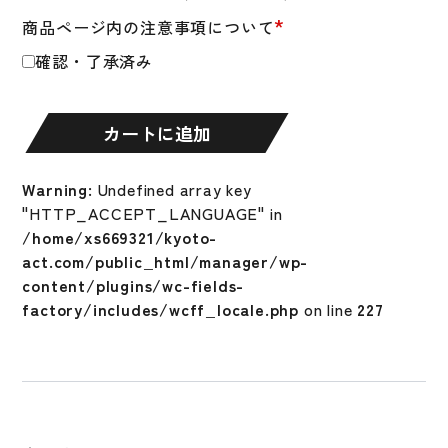
ト
*
商品ページ内の注意事項について
金
属
確認・了承済み
製
ミ
ズ
カートに追加
ノ
グ
Warning
: Undefined array key
ロ
"HTTP_ACCEPT_LANGUAGE" in
ー
/home/xs669321/kyoto-
バ
act.com/public_html/manager/wp-
ル
content/plugins/wc-fields-
エ
factory/includes/wcff_locale.php
on line
227
リ
ー
ト
V
コ
ン