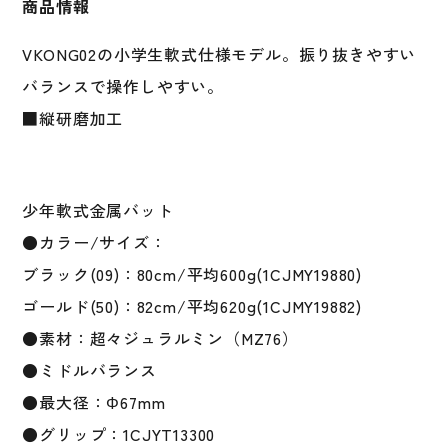
商品情報
グ
02
VKONG02の小学生軟式仕様モデル。振り抜きやすい
小
学
バランスで操作しやすい。
生
■縦研磨加工
軟
式
用
V
少年軟式金属バット
コ
●カラー/サイズ：
ン
ブラック(09)：80cm/平均600g(1CJMY19880)
グ
軟
ゴールド(50)：82cm/平均620g(1CJMY19882)
式
●素材：超々ジュラルミン（MZ76）
野
●ミドルバランス
球
軟
●最大径：Φ67mm
式
●グリップ：1CJYT13300
バ