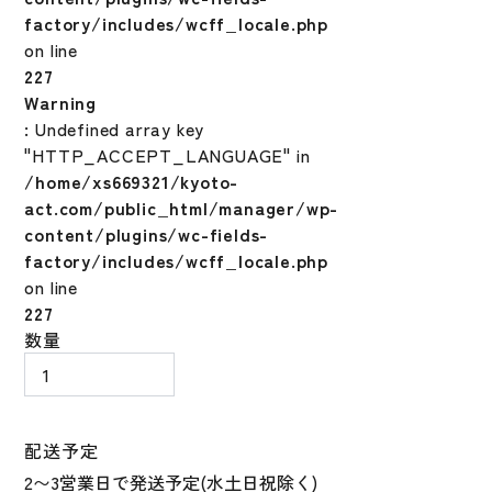
factory/includes/wcff_locale.php
on line
227
Warning
: Undefined array key
"HTTP_ACCEPT_LANGUAGE" in
/home/xs669321/kyoto-
act.com/public_html/manager/wp-
content/plugins/wc-fields-
factory/includes/wcff_locale.php
on line
227
少
数量
年
軟
式
バ
配送予定
ッ