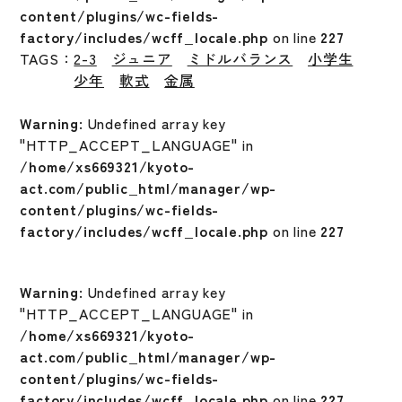
content/plugins/wc-fields-
factory/includes/wcff_locale.php
on line
227
TAGS：
2-3
ジュニア
ミドルバランス
小学生
少年
軟式
金属
Warning
: Undefined array key
"HTTP_ACCEPT_LANGUAGE" in
/home/xs669321/kyoto-
act.com/public_html/manager/wp-
content/plugins/wc-fields-
factory/includes/wcff_locale.php
on line
227
Warning
: Undefined array key
"HTTP_ACCEPT_LANGUAGE" in
/home/xs669321/kyoto-
act.com/public_html/manager/wp-
content/plugins/wc-fields-
factory/includes/wcff_locale.php
on line
227