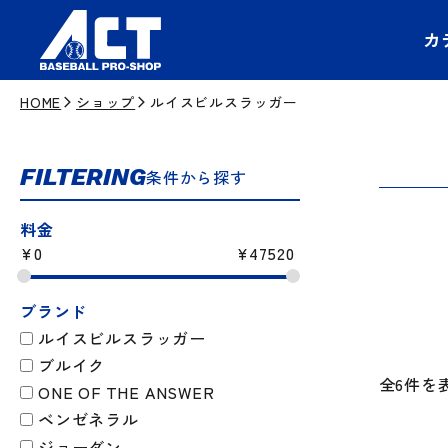
カ
HOME
ショップ
ルイスビルスラッガー
FILTERING
条件から探す
料金
¥
0
¥
47520
ブランド
ルイスビルスラッガー
ブルイク
全6件を
ONE OF THE ANSWER
ベンゼネラル
ジョーダン