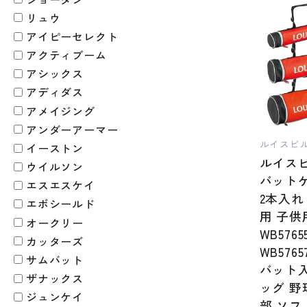
リュウ
アイピーセレクト
アクティブーム
アシックス
アディダス
アメイジング
アンダーアーマー
ルイスビ
イーストン
ルイス
ウイルソン
バットケ
エスエスケイ
2本入れ
エボシールド
用 子供
オークリー
WB5765
カッターズ
WB5765
サムバット
バット入
ザナックス
ッグ 野
ジュンケイ
部 ソフ