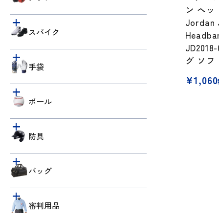
ン ヘッ
Jordan
スパイク
Headb
JD201
グ ソフ
手袋
¥
1,060
ボール
防具
バッグ
審判用品