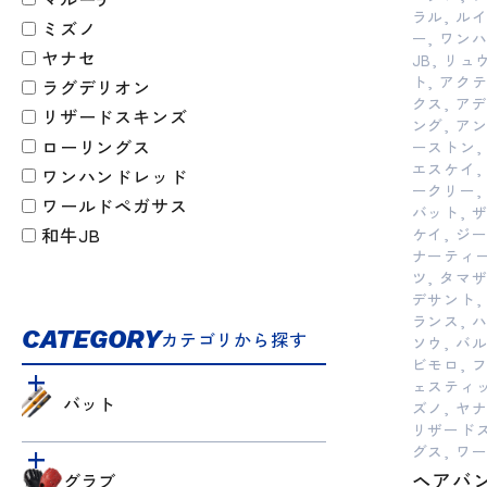
ラル, ル
ミズノ
ー, ワン
ヤナセ
JB, リ
ト, アク
ラグデリオン
クス, ア
リザードスキンズ
ング, ア
ローリングス
ーストン,
エスケイ,
ワンハンドレッド
ークリー,
ワールドペガサス
バット, 
和牛JB
ケイ, ジー
ナーティー
ツ, タマ
デサント,
ランス, 
CATEGORY
カテゴリから探す
ソウ, バ
ビモロ, 
ェスティッ
バット
ズノ, ヤ
リザードス
グス, ワ
ヘアバ
グラブ