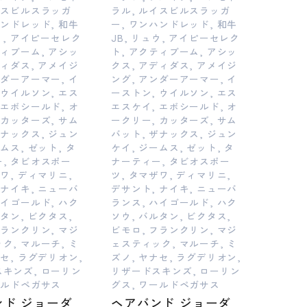
イスビルスラッガ
ラル, ルイスビルスラッガ
ハンドレッド, 和牛
ー, ワンハンドレッド, 和牛
ュウ, アイピーセレク
JB, リュウ, アイピーセレク
ティブーム, アシッ
ト, アクティブーム, アシッ
ディダス, アメイジ
クス, アディダス, アメイジ
ンダーアーマー, イ
ング, アンダーアーマー, イ
 ウイルソン, エス
ーストン, ウイルソン, エス
 エボシールド, オ
エスケイ, エボシールド, オ
 カッターズ, サム
ークリー, カッターズ, サム
ザナックス, ジュン
バット, ザナックス, ジュン
ムス, ゼット, タ
ケイ, ジームス, ゼット, タ
, タビオスポー
ナーティー, タビオスポー
ザワ, ディマリニ,
ツ, タマザワ, ディマリニ,
 ナイキ, ニューバ
デサント, ナイキ, ニューバ
ハイゴールド, ハク
ランス, ハイゴールド, ハク
ルタン, ビクタス,
ソウ, バルタン, ビクタス,
フランクリン, マジ
ビモロ, フランクリン, マジ
ク, マルーチ, ミ
ェスティック, マルーチ, ミ
ナセ, ラグデリオン,
ズノ, ヤナセ, ラグデリオン,
キンズ, ローリン
リザードスキンズ, ローリン
ールドペガサス
グス, ワールドペガサス
ンド ジョーダ
ヘアバンド ジョーダ