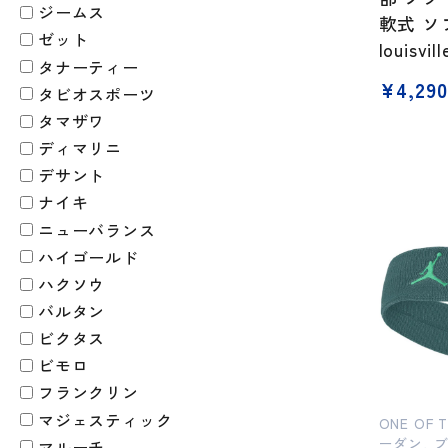
ジームス
軟式 
ゼット
louisvil
タナーティー
価
¥
4,290
タビオスポーツ
格
タマザワ
帯:
¥4,290
ディマリニ
–
デサント
¥7,700
ナイキ
ニューバランス
ハイゴールド
ハクソウ
バルタン
ビクタス
ビモロ
フランクリン
マジェスティック
ONE OF 
ーダン, 
マルーチ