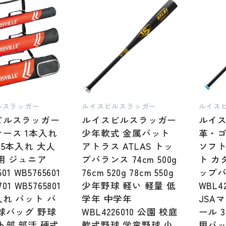
ルスラッガー
ルイスビルスラッガー
ルイス
ビルスラッガー
ルイスビルスラッガー
ルイ
ース 1本入れ
少年軟式 金属バット
革・ゴ
 5本入れ 大人
アトラス ATLAS トッ
ソフト
用 ジュニア
プバランス 74cm 500g
ト カタ
501 WB5765601
76cm 520g 78cm 550g
ップ
701 WB5765801
少年野球 軽い 軽量 低
WBL4
れ バット バ
学年 中学年
JSA
球バッグ 野球
WBL4226010 公園 校庭
ール 
ト部 部活 硬式
軟式野球 学童野球 小
用バッ