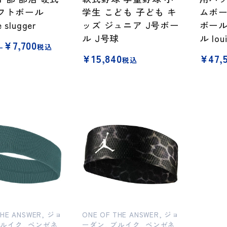
ソフトボール
学生 こども 子ども キ
ムボー
le slugger
ッズ ジュニア J号ボー
ボール
ル J号球
ル loui
¥
7,700
–
税込
¥
15,840
¥
47,
税込
THE ANSWER, ジョ
ONE OF THE ANSWER, ジョ
ブルイク, ベンゼネ
ーダン, ブルイク, ベンゼネ