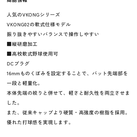
02
日
人気のVKONGシリーズ
本
製
VKONG02の軟式仕様モデル
1CJMR17282
振り抜きやすいバランスで操作しやすい
1CJMR17283
■縦研磨加工
1CJMR17284
高
■高校軟式野球使用可
校
DCプラグ
軟
16mmものくぼみを設定することで、バット先端部を
式
野
一段と軽量化。
球
本体先端の絞りと併せて、軽さと耐久性を両立させま
使
した。
用
可
また、従来キャップより硬質・高強度の樹脂を採用。
個
優れた打球感を実現します。