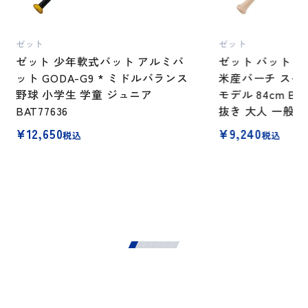
ゼット
ゼット
ゼット 少年軟式バット アルミバ
ゼット バット 野
ット GODA-G9 * ミドルバランス
米産バーチ スペ
野球 小学生 学童 ジュニア
モデル 84cm BW
BAT77636
抜き 大人 一般
¥
12,650
¥
9,240
税込
税込