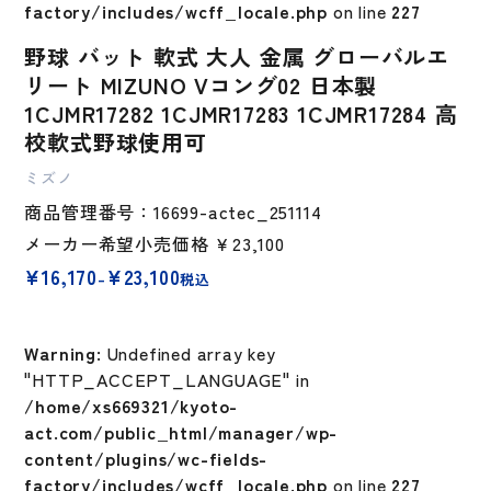
factory/includes/wcff_locale.php
on line
227
野球 バット 軟式 大人 金属 グローバルエ
リート MIZUNO Vコング02 日本製
1CJMR17282 1CJMR17283 1CJMR17284 高
校軟式野球使用可
ミズノ
商品管理番号：16699-actec_251114
メーカー希望小売価格
￥23,100
価
¥
16,170
¥
23,100
–
税込
格
帯:
¥16,170
Warning
: Undefined array key
–
¥23,100
"HTTP_ACCEPT_LANGUAGE" in
/home/xs669321/kyoto-
act.com/public_html/manager/wp-
content/plugins/wc-fields-
factory/includes/wcff_locale.php
on line
227