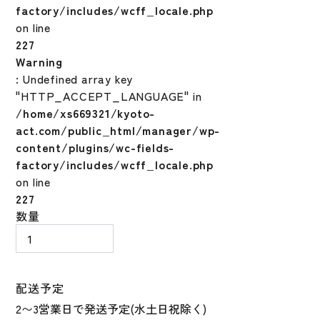
factory/includes/wcff_locale.php
on line
227
Warning
: Undefined array key
"HTTP_ACCEPT_LANGUAGE" in
/home/xs669321/kyoto-
act.com/public_html/manager/wp-
content/plugins/wc-fields-
factory/includes/wcff_locale.php
on line
227
野
数量
球
バ
ッ
ト
配送予定
軟
式