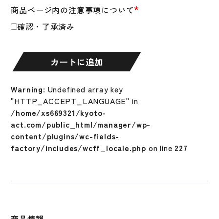
*
商品ページ内の注意事項について
大
人
確認・了承済み
金
属
グ
カートに追加
ロ
ー
Warning
: Undefined array key
バ
"HTTP_ACCEPT_LANGUAGE" in
ル
/home/xs669321/kyoto-
エ
act.com/public_html/manager/wp-
リ
content/plugins/wc-fields-
ー
factory/includes/wcff_locale.php
on line
227
ト
MIZUNO
V
コ
ン
グ
商品情報