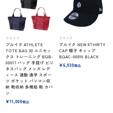
ブルイク
ブルイク
ブルイク ATHLETE
ブルイク NEW 9THIRTY
TOTE BAG 30 ユニセッ
CAP 帽子 キャップ
クス トレーニング BQB-
BQAC-00016 BLACK
00017 バッグ 手提げ ビジ
¥
6,930
税込
ネスバッグ メンズ レデ
ィース 通勤 通学 スポー
ツ ポケット パソコン収
納 靴収納 多機能 鞄 カバ
ン
¥
11,000
税込