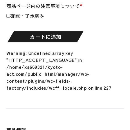
*
商品ページ内の注意事項について
プ
ロ
確認・了承済み
フ
ェ
ッ
カートに追加
シ
ョ
Warning
: Undefined array key
ナ
"HTTP_ACCEPT_LANGUAGE" in
ル
/home/xs669321/kyoto-
セ
act.com/public_html/manager/wp-
レ
content/plugins/wc-fields-
ク
factory/includes/wcff_locale.php
on line
227
シ
ョ
ン
魚
雷
型
商品情報