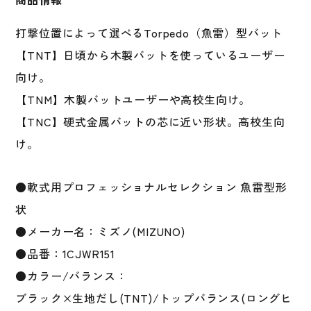
形
状
打撃位置によって選べるTorpedo（魚雷）型バット
軟
式
【TNT】日頃から木製バットを使っているユーザー
用
向け。
木
【TNM】木製バットユーザーや高校生向け。
製
バ
【TNC】硬式金属バットの芯に近い形状。高校生向
ッ
け。
ト
魚
雷
●軟式用プロフェッショナルセレクション 魚雷型形
バ
状
ッ
●メーカー名：ミズノ(MIZUNO)
ト
Torpedo
●品番：1CJWR151
Bat
●カラー/バランス：
ト
ブラック×生地だし(TNT)/トップバランス(ロングヒ
ル