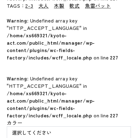
TAGS：
2-3
大人
木製
軟式
魚雷バット
Warning
: Undefined array key
"HTTP_ACCEPT_LANGUAGE" in
/home/xs669321/kyoto-
act.com/public_html/manager/wp-
content/plugins/wc-fields-
factory/includes/wcff_locale.php
on line
227
Warning
: Undefined array key
"HTTP_ACCEPT_LANGUAGE" in
/home/xs669321/kyoto-
act.com/public_html/manager/wp-
content/plugins/wc-fields-
factory/includes/wcff_locale.php
on line
227
カラー