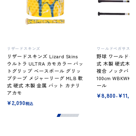
リザードスキンズ
ワールドペガサス
リザードスキンズ Lizard Skins
野球 ワールドペ
ウルトラ ULTRA カモカラー バッ
式 木製 硬式木
トグリップ ベースボール グリッ
複合 ノックバット 
プテープ メジャーリーグ MLB 軟
100cm WBKWK
式 硬式 木製 金属 バット カナリ
ール
アカモ
価
¥
8,800
¥
11,55
–
格
¥
2,090
税込
帯:
¥8,800
–
¥11,550