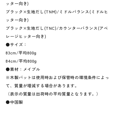
ピ
ッター向き)
ー
ブラック×生地だし(TNM)/ミドルバランス(ミドルヒ
ド
ッター向き)
バ
ッ
ブラック×生地だし(TNC)/カウンターバランス(アベ
ト
レージヒッター向き)
1CJWR151
●サイズ：
個
83cm/平均800g
84cm/平均800g
●素材：メイプル
※木製バットは使用時および保管時の環境条件によっ
て、質量が増減する場合があります。
（表示の質量は出荷時の平均質量となります。）
●中国製