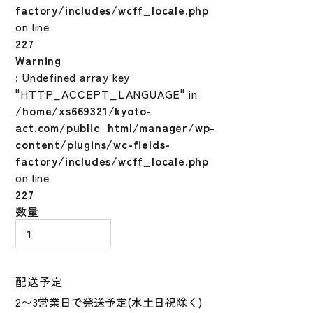
factory/includes/wcff_locale.php
on line
227
Warning
: Undefined array key
"HTTP_ACCEPT_LANGUAGE" in
/home/xs669321/kyoto-
act.com/public_html/manager/wp-
content/plugins/wc-fields-
factory/includes/wcff_locale.php
on line
227
Mizuno
数量
ミ
ズ
ノ
軟
配送予定
式
用