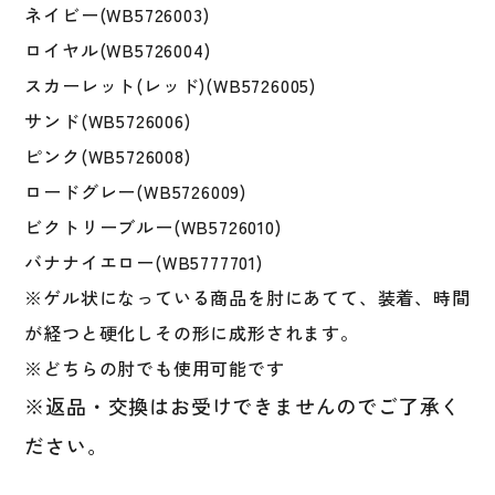
ス
ネイビー(WB5726003)
タ
ロイヤル(WB5726004)
ム
スカーレット(レッド)(WB5726005)
フ
ィ
サンド(WB5726006)
ッ
ピンク(WB5726008)
ト
ロードグレー(WB5726009)
EVOSHIELD
硬
ビクトリーブルー(WB5726010)
式
バナナイエロー(WB5777701)
野
※ゲル状になっている商品を肘にあてて、装着、時間
球
軟
が経つと硬化しその形に成形されます。
式
※どちらの肘でも使用可能です
野
※返品・交換はお受けできませんのでご了承く
球
右
ださい。
打
者