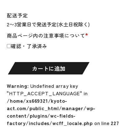
ー
ル
配送予定
ド
野
*
商品ページ内の注意事項について
球
エ
確認・了承済み
ル
ボ
ー
カートに追加
ガ
ー
Warning
: Undefined array key
ド
"HTTP_ACCEPT_LANGUAGE" in
PRO-
/home/xs669321/kyoto-
SRZ
act.com/public_html/manager/wp-
2.0
content/plugins/wc-fields-
ア
factory/includes/wcff_locale.php
on line
227
ー
ム