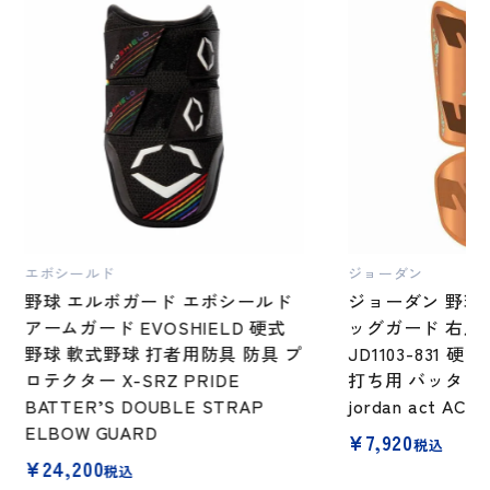
エボシールド
ジョーダン
野球 エルボガード エボシールド
ジョーダン 野球
アームガード EVOSHIELD 硬式
ッグガード 右足
野球 軟式野球 打者用防具 防具 プ
JD1103-831 
ロテクター X-SRZ PRIDE
打ち用 バッター 
BATTER’S DOUBLE STRAP
jordan act ACT
ELBOW GUARD
¥
7,920
税込
¥
24,200
税込