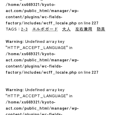
/home/xs669321/kyoto-
act.com/public_html/manager/wp-
content/plugins/wc-fields-
factory/includes/wcff_locale.php
on line
227
TAGS：
2-3
エルボガード
大人
左右兼用
防具
Warning
: Undefined array key
"HTTP_ACCEPT_LANGUAGE" in
/home/xs669321/kyoto-
act.com/public_html/manager/wp-
content/plugins/wc-fields-
factory/includes/wcff_locale.php
on line
227
Warning
: Undefined array key
"HTTP_ACCEPT_LANGUAGE" in
/home/xs669321/kyoto-
act.com/public_html/manager/wp-
content/plugins/wc-fields-