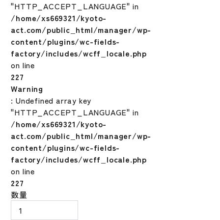
"HTTP_ACCEPT_LANGUAGE" in
/home/xs669321/kyoto-
act.com/public_html/manager/wp-
content/plugins/wc-fields-
factory/includes/wcff_locale.php
on line
227
Warning
: Undefined array key
"HTTP_ACCEPT_LANGUAGE" in
/home/xs669321/kyoto-
act.com/public_html/manager/wp-
content/plugins/wc-fields-
factory/includes/wcff_locale.php
on line
227
エ
数量
ボ
シ