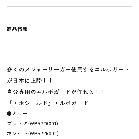
ガ
ー
ド
左
商品情報
右
兼
用
WB57260
メ
ジ
多くのメジャーリーガー使用するエルボガード
ャ
が日本に上陸！！
ー
リ
自分専用のエルボガードが作れる！！
ー
『エボシールド』エルボガード
ガ
ー
●カラー
愛
ブラック(WB5726001)
用
ホワイト(WB5726002)
カ