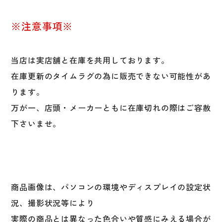
用
左
※注意事項※
打
者
用
当店は実店舗と在庫を共用しております。
右
在庫更新のタイムラグの為に販売できない可能性があ
打
ります。
ち
用
万が一、店頭・メーカーともに在庫切れの際はご容赦
左
下さいませ。
打
ち
用
バ
ッ
商品画像は、パソコンの環境やディスプレイの設定状
タ
ー
況、撮影状況等により
防
実際の商品とは異なった色合いや質感にみえる場合が