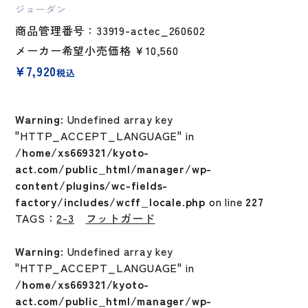
ジョーダン
商品管理番号：33919-actec_260602
メーカー希望小売価格
￥10,560
¥
7,920
税込
Warning
: Undefined array key
"HTTP_ACCEPT_LANGUAGE" in
/home/xs669321/kyoto-
act.com/public_html/manager/wp-
content/plugins/wc-fields-
factory/includes/wcff_locale.php
on line
227
TAGS：
2-3
フットガード
Warning
: Undefined array key
"HTTP_ACCEPT_LANGUAGE" in
/home/xs669321/kyoto-
act.com/public_html/manager/wp-