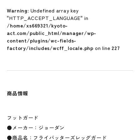
レ
Warning
: Undefined array key
ッ
"HTTP_ACCEPT_LANGUAGE" in
グ
/home/xs669321/kyoto-
ガ
act.com/public_html/manager/wp-
ー
content/plugins/wc-fields-
ド
factory/includes/wcff_locale.php
on line
227
右
足
用
左
打
者
商品情報
用
JD1103-
831
硬
フットガード
式
●メーカー：ジョーダン
野
●商品名：フライバッターズレッグガード