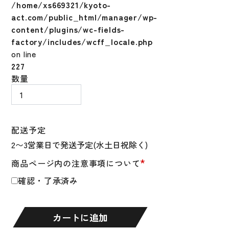
/home/xs669321/kyoto-
act.com/public_html/manager/wp-
content/plugins/wc-fields-
factory/includes/wcff_locale.php
on line
227
ジ
数量
ョ
ー
ダ
ン
配送予定
野
球
*
商品ページ内の注意事項について
フ
ッ
確認・了承済み
ト
ガ
ー
カートに追加
ド