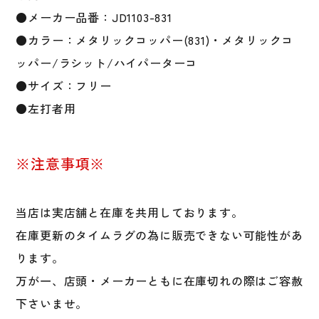
球
軟
●メーカー品番：JD1103-831
式
●カラー：メタリックコッパー(831)・メタリックコ
野
ッパー/ラシット/ハイパーターコ
球
左
●サイズ：フリー
打
●左打者用
ち
用
バ
※注意事項※
ッ
タ
ー
当店は実店舗と在庫を共用しております。
防
在庫更新のタイムラグの為に販売できない可能性があ
具
レ
ります。
ガ
万が一、店頭・メーカーともに在庫切れの際はご容赦
ー
下さいませ。
ス