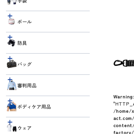
手袋
ボール
防具
バッグ
審判用品
Warning
"HTTP_
ボディケア用品
/home/x
act.com
content/
ウェア
factory/