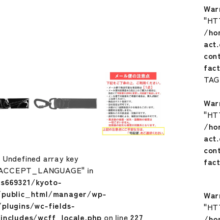
War
"HT
/ho
act
con
fac
TA
War
"HT
/ho
act
con
: Undefined array key
fac
ACCEPT_LANGUAGE" in
s669321/kyoto-
/public_html/manager/wp-
War
plugins/wc-fields-
"HT
includes/wcff_locale.php
on line
227
/ho