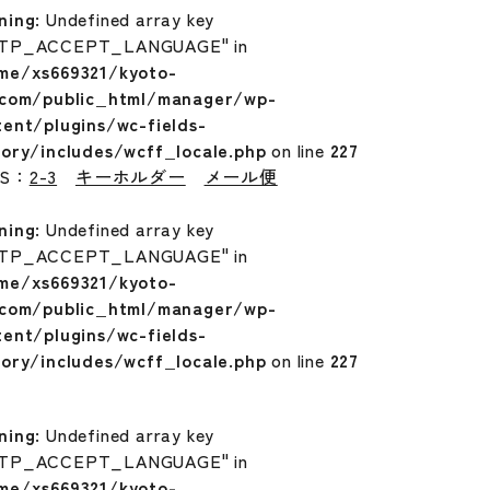
ning
: Undefined array key
TP_ACCEPT_LANGUAGE" in
me/xs669321/kyoto-
.com/public_html/manager/wp-
tent/plugins/wc-fields-
tory/includes/wcff_locale.php
on line
227
GS：
2-3
キーホルダー
メール便
ning
: Undefined array key
TP_ACCEPT_LANGUAGE" in
me/xs669321/kyoto-
.com/public_html/manager/wp-
tent/plugins/wc-fields-
tory/includes/wcff_locale.php
on line
227
ning
: Undefined array key
TP_ACCEPT_LANGUAGE" in
me/xs669321/kyoto-