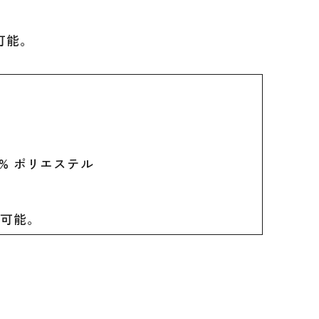
可能。
E
､3% ポリエステル
け可能。