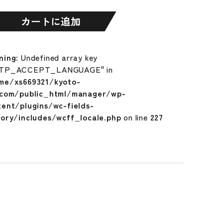
ENT
カートに追加
ning
: Undefined array key
TP_ACCEPT_LANGUAGE" in
me/xs669321/kyoto-
.com/public_html/manager/wp-
tent/plugins/wc-fields-
tory/includes/wcff_locale.php
on line
227
018