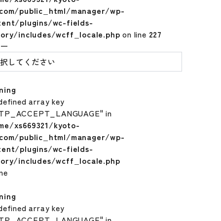
.com/public_html/manager/wp-
tent/plugins/wc-fields-
tory/includes/wcff_locale.php
on line
227
ラー
ning
defined array key
TP_ACCEPT_LANGUAGE" in
me/xs669321/kyoto-
.com/public_html/manager/wp-
tent/plugins/wc-fields-
tory/includes/wcff_locale.php
ine
ning
defined array key
TP_ACCEPT_LANGUAGE" in