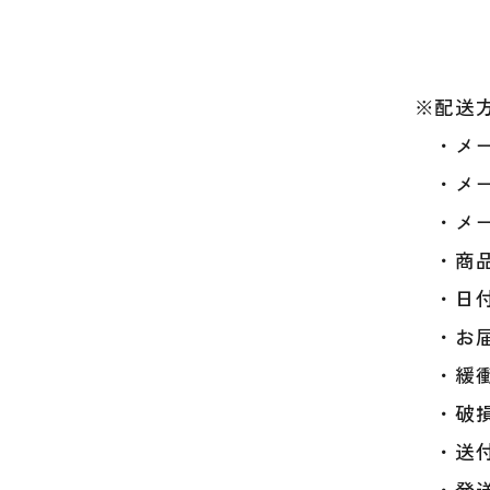
※配送方
・メー
・メー
・メー
・商品
・日付
・お届
・緩衝
・破損
・送付
・発送