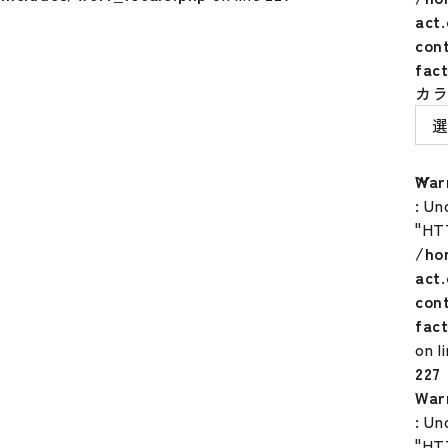
act
con
fac
カ
War
: Un
"HT
/ho
act
con
fac
on l
227
War
: Un
"HT