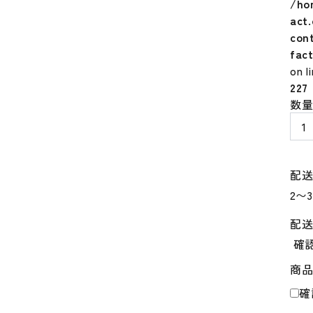
/ho
act
con
fac
on l
227
ナ
数
イ
キ
プ
レ
配
ミ
ア
ム
配
キ
確
ー
商
ホ
ル
確
ダ