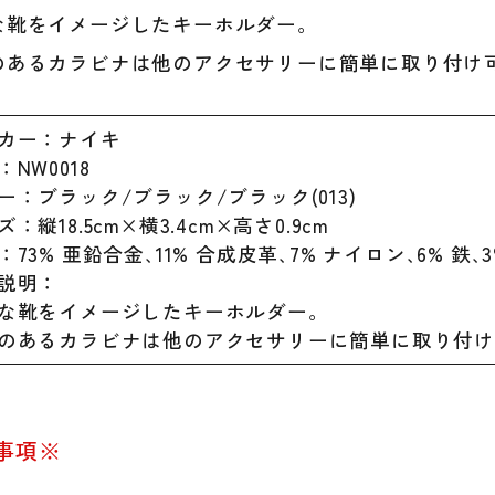
ツ
な靴をイメージしたキーホルダー。
ア
のあるカラビナは他のアクセサリーに簡単に取り付け
ク
セ
サ
カー：ナイキ
リ
NW0018
ー
ー：ブラック/ブラック/ブラック(013)
NIK
：縦18.5cm×横3.4cm×高さ0.9cm
個
73% 亜鉛合金､11% 合成皮革､7% ナイロン､6% 鉄
説明：
な靴をイメージしたキーホルダー。
のあるカラビナは他のアクセサリーに簡単に取り付
事項※