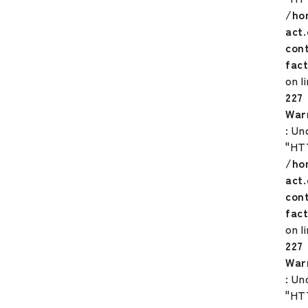
/ho
act
con
fac
on l
227
War
: Un
"HT
/ho
act
con
fac
on l
227
War
: Un
"HT