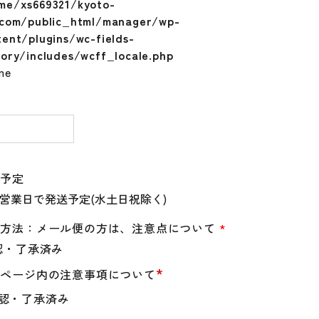
me/xs669321/kyoto-
.com/public_html/manager/wp-
tent/plugins/wc-fields-
tory/includes/wcff_locale.php
ine
量
送予定
送方法：メール便の方は、注意点について
*
認・了承済み
*
品ページ内の注意事項について
認・了承済み