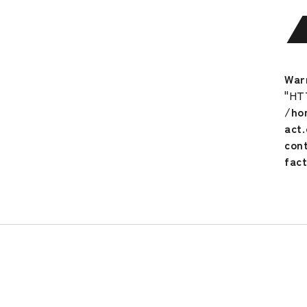
ー
PAT
ア
ク
セ
War
サ
"HT
リ
/ho
ー
act
カ
con
ラ
fac
ビ
ナ
付
き
NW0
013
ス
ポ
ー