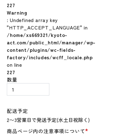
227
Warning
: Undefined array key
"HTTP_ACCEPT_LANGUAGE" in
/home/xs669321/kyoto-
act.com/public_html/manager/wp-
content/plugins/wc-fields-
factory/includes/wcff_locale.php
on line
227
ニ
数量
ュ
ー
エ
ラ
配送予定
59FIFTY
大
*
商品ページ内の注意事項について
谷
翔