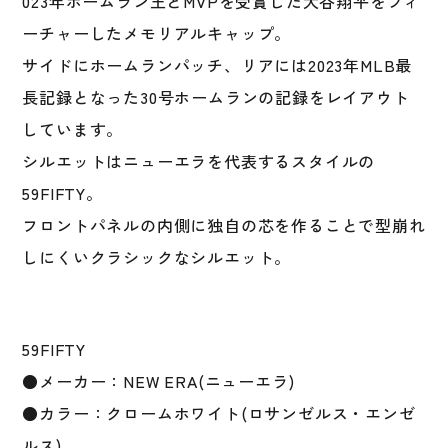
023年ホームラン王とMVPを受賞した大谷翔平をフィ
ゼ
ル
ーチャーしたメモリアルキャップ。
ス
サイドにホームランパッチ、リアには2023年MLB最
HR
長記録となった30号ホームランの記録をレイアウト
パ
ッ
しています。
チ
シルエットはニューエラを代表するスタイルの
ス
59FIFTY。
カ
ー
フロントパネルの内側に独自の芯を作ることで型崩れ
レ
しにくいクラシックなシルエット。
ッ
ト/
ク
ロ
59FIFTY
ー
●メーカー：NEW ERA(ニューエラ)
ム
●カラー：クロームホワイト(ロサンゼルス・エンゼ
ホ
ワ
ルス)