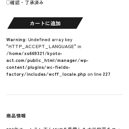
確認・了承済み
平
Shohei
Ohtani
カートに追加
American
League
Warning
: Undefined array key
MVP
"HTTP_ACCEPT_LANGUAGE" in
&
/home/xs669321/kyoto-
Home
act.com/public_html/manager/wp-
Runs
content/plugins/wc-fields-
Leaders
factory/includes/wcff_locale.php
on line
227
ロ
サ
ン
ゼ
ル
ス・
商品情報
エ
ン