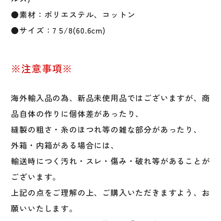
イ
●素材：ポリエステル、コットン
ト
●サイズ：7 5/8(60.6cm)
帽
子
キ
ャ
※注意事項※
ッ
プ
海外輸入品の為、新品未使用品ではございますが、商
大
品自体の作りに個体差があったり、
人
一
縫製の粗さ・糸のほつれ等の雑な部分があったり、
般
外箱・内箱がある場合には、
個
輸送時につく汚れ・スレ・傷み・破れ等があることが
ございます。
上記の点をご理解の上、ご購入いただきますよう、お
願いいたします。