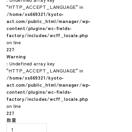
"HTTP_ACCEPT_LANGUAGE" in
/home/xs669321/kyoto-
act.com/public_html/manager/wp-
content/plugins/wc-fields-
factory/includes/wcff_locale.php
on line
227
Warning
: Undefined array key
"HTTP_ACCEPT_LANGUAGE" in
/home/xs669321/kyoto-
act.com/public_html/manager/wp-
content/plugins/wc-fields-
factory/includes/wcff_locale.php
on line
227
リ
数量
ス