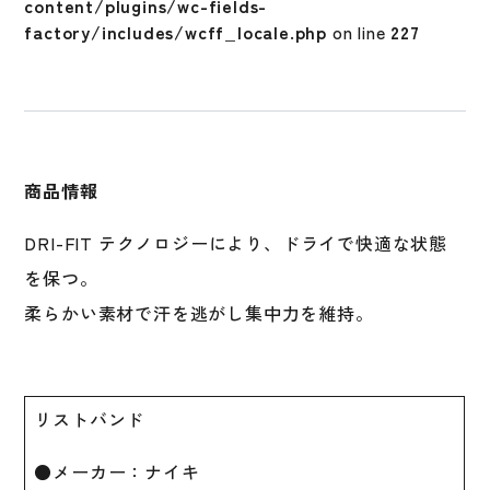
content/plugins/wc-fields-
ニ
factory/includes/wcff_locale.php
on line
227
ン
グ
一
般
BN3200
BN3200-
商品情報
027
2
DRI-FIT テクノロジーにより、ドライで快適な状態
枚
セ
を保つ。
ッ
柔らかい素材で汗を逃がし集中力を維持。
ト
個
リストバンド
●メーカー：ナイキ