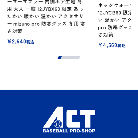
ーマーマフラー 内側ボア生地 冬
ネックウォーマー
用 大人 一般 12JYBX63 限定 あっ
12JYCB60 限
たかい 暖かい 温かい アクセサリ
い 温かい アクセサ
ー mizuno pro 防寒グッズ 冬用 寒
pro 防寒グッズ 
さ対策
さ対策
¥
2,640
税込
¥
4,560
税込