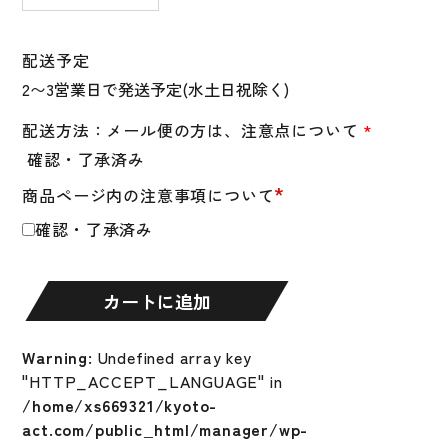
ト
バ
ン
配送予定
ド
野
球
配送方法：メール便の方は、注意点について
*
両
確認・了承済み
手
*
商品ページ内の注意事項について
ナ
イ
確認・了承済み
キ
nike
野
カートに追加
球
練
Warning
: Undefined array key
習
"HTTP_ACCEPT_LANGUAGE" in
ト
/home/xs669321/kyoto-
レ
act.com/public_html/manager/wp-
ー