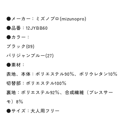
た
か
●メーカー：ミズノプロ(mizunopro)
い
暖
●品番：12JYBB60
か
●カラー：
い
ブラック(09)
温
か
パリジャンブルー(27)
い
●素材：
ア
表地、本体：ポリエステル90％、ポリウレタン10％
ク
セ
切替部：ポリエステル100％
サ
裏地：ポリエステル92％、合成繊維（ブレスサー
リ
モ）8％
ー
mizuno
●サイズ：大人用フリー
pro
防