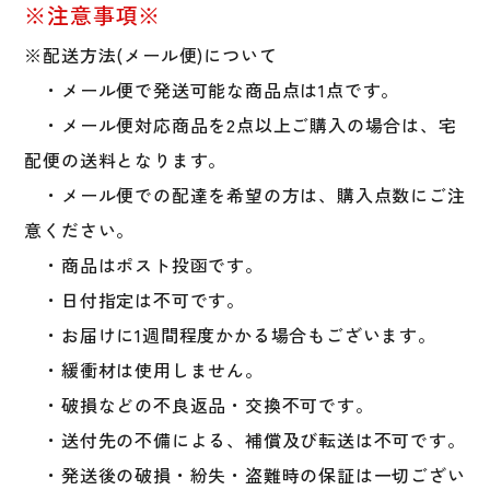
寒
※注意事項※
グ
※配送方法(メール便)について
ッ
ズ
・メール便で発送可能な商品点は1点です。
防
・メール便対応商品を2点以上ご購入の場合は、宅
寒
配便の送料となります。
手
袋
・メール便での配達を希望の方は、購入点数にご注
冬
意ください。
用
・商品はポスト投函です。
寒
さ
・日付指定は不可です。
対
・お届けに1週間程度かかる場合もございます。
策
・緩衝材は使用しません。
個
・破損などの不良返品・交換不可です。
・送付先の不備による、補償及び転送は不可です。
・発送後の破損・紛失・盗難時の保証は一切ござい