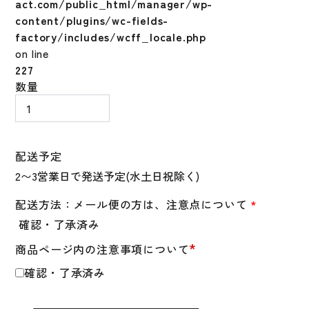
act.com/public_html/manager/wp-
content/plugins/wc-fields-
factory/includes/wcff_locale.php
on line
227
ミ
数量
ズ
ノ
ミ
ズ
配送予定
ノ
プ
ロ
配送方法：メール便の方は、注意点について
*
ブ
確認・了承済み
レ
*
商品ページ内の注意事項について
ス
サ
確認・了承済み
ー
モ