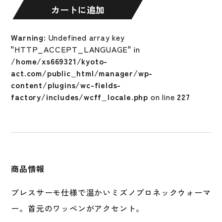
ネ
カートに追加
ッ
ク
Warning
: Undefined array key
ウ
"HTTP_ACCEPT_LANGUAGE" in
ォ
/home/xs669321/kyoto-
ー
act.com/public_html/manager/wp-
マ
content/plugins/wc-fields-
ー
factory/includes/wcff_locale.php
on line
227
冬
用
大
人
一
般
商品情報
12JYBB60
限
ブレスサーモ仕様で温かいミズノプロネックウォーマ
定
あ
ー。首元のワッペンがアクセント。
っ