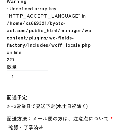
Warning
: Undefined array key
"HTTP_ACCEPT_LANGUAGE" in
/home/xs669321/kyoto-
act.com/public_html/manager/wp-
content/plugins/wc-fields-
factory/includes/wcff_locale.php
on line
227
ア
数量
ン
ダ
ー
ア
配送予定
ー
マ
ー
配送方法：メール便の方は、注意点について
*
UNDER
確認・了承済み
ARMOUR