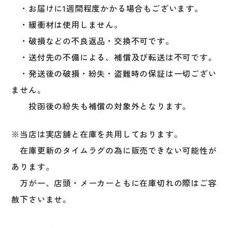
・お届けに1週間程度かかる場合もございます。
部
活
・緩衝材は使用しません。
ジ
・破損などの不良返品・交換不可です。
ュ
・送付先の不備による、補償及び転送は不可です。
ニ
ア
・発送後の破損・紛失・盗難時の保証は一切ござい
子
ません。
供
投函後の紛失も補償の対象外となります。
服
UV
カ
※当店は実店舗と在庫を共用しております。
ッ
在庫更新のタイムラグの為に販売できない可能性が
ト
あります。
個
万が一、店頭・メーカーともに在庫切れの際はご容
赦下さいませ。