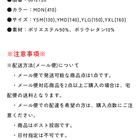
ッ
●カラー：MDN(410)
シ
ョ
●サイズ：YSM(130),YMD(140),YLG(150),YXL(160)
ン
●素材：ポリエステル90%、ポリウレタン10%
イ
ン
ナ
※注意事項※
ー
長
※配送方法(メール便)について
袖
・メール便で発送可能な商品点は1点です。
野
・メール便対応商品を2点以上ご購入の場合は、宅
球
6012726
配便の送料となります。
ス
・メール便での配達を希望の方は、購入点数にご注
ポ
意ください。
ー
ツ
・商品はポスト投函です。
運
・日付指定は不可です。
動