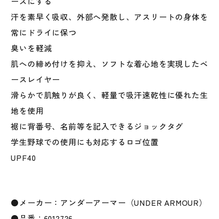
Baseball
ーズにする
ア
汗を素早く吸収、外部へ発散し、アスリートの身体を
ン
常にドライに保つ
ダ
ー
臭いを軽減
シ
肌への締め付けを抑え、ソフトな着心地を実現したベ
ャ
ースレイヤー
ツ
ベ
滑らかで肌触りが良く、軽量で吸汗速乾性に優れた生
ー
地を使用
ス
裾に背番号、名前等を記入できるジョックタグ
レ
イ
学生野球での使用にも対応するロゴ位置
ヤ
UPF40
ー
コ
ン
プ
●メーカー：アンダーアーマー（UNDER ARMOUR）
レ
●品番：6012726