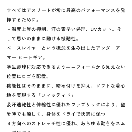
ィ
すべてはアスリートが常に最高のパフォーマンスを発
ド
ロ
揮するために。
ン
－温度上昇の抑制、汗の素早い処理、UVカット。そ
グ
して思いのままに動ける機動性。
ス
リ
ベースレイヤーという概念を生み出したアンダーアー
ー
マー ヒートギア。
ブ
学生野球に対応できるようユニフォームから見えない
ク
ル
位置にロゴを配置。
ー
機能性はそのままに、締め付けを抑え、ソフトな着心
ネ
地を実現する「フィッティド」
ッ
ク
吸汗速乾性と伸縮性に優れたファブリックにより、酷
シ
暑時でも涼しく、身体をドライで快適に保つ
ャ
４方向へのストレッチ性に優れ、あらゆる動きをスム
ツ