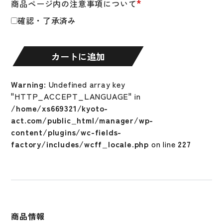
*
商品ページ内の注意事項について
キ
ッ
確認・了承済み
ズ
UA
ヒ
カートに追加
ー
ト
Warning
: Undefined array key
ギ
"HTTP_ACCEPT_LANGUAGE" in
ア
/home/xs669321/kyoto-
コ
act.com/public_html/manager/wp-
ン
content/plugins/wc-fields-
フ
factory/includes/wcff_locale.php
on line
227
ォ
ー
ト
フ
ィ
ッ
商品情報
テ