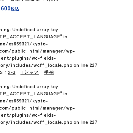
,600
税込
ning
: Undefined array key
TP_ACCEPT_LANGUAGE" in
me/xs669321/kyoto-
.com/public_html/manager/wp-
tent/plugins/wc-fields-
tory/includes/wcff_locale.php
on line
227
GS：
2-3
Tシャツ
半袖
ning
: Undefined array key
TP_ACCEPT_LANGUAGE" in
me/xs669321/kyoto-
.com/public_html/manager/wp-
tent/plugins/wc-fields-
tory/includes/wcff_locale.php
on line
227