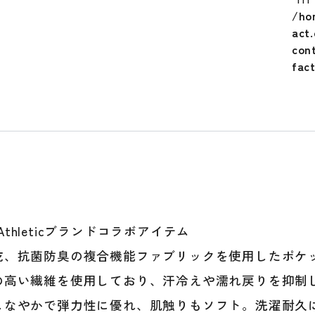
T
/ho
シ
act
ャ
con
ツ
fac
半
袖
メ
ン
ズ
ユ
ニ
セ
ッ
ク
ll Athleticブランドコラボアイテム
ス
乾、抗菌防臭の複合機能ファブリックを使用したポケ
BG4
野
の高い繊維を使用しており、汗冷えや濡れ戻りを抑制
球
しなやかで弾力性に優れ、肌触りもソフト。洗濯耐久
ウ