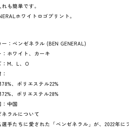
入れも簡単です。
ェ
ア
GENERALホワイトロゴプリント。
ス
ポ
ー
ツ
ー：ベンゼネラル (BEN GENERAL)
ウ
ー：ホワイト、カーキ
ェ
ア
：M、L、O
ト
材：
レ
ー
78%、ポリエステル22%
ニ
72%、ポリエステル28%
ン
グ
国：中国
ウ
ゼネラルについて
ェ
ア
名選手たちに愛された「ベンゼネラル」が、2022年に