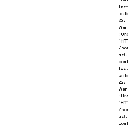
fac
on l
227
War
: Un
"HT
/ho
act
con
fac
on l
227
War
: Un
"HT
/ho
act
con