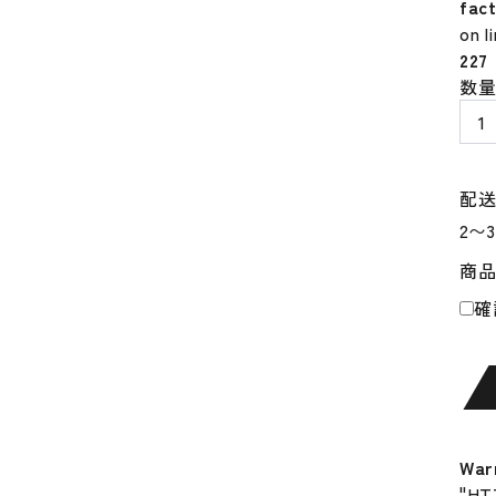
fac
on l
227
ベ
数
ン
ゼ
ネ
ラ
配
ル
BE
商
GEN
野
確
球
ト
レ
ー
ニ
ン
War
グ
"HT