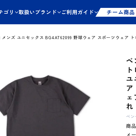
テゴリ
取扱いブランド
ご利用ガイド
チーム商品
半袖 メンズ ユニセックス BG4AT62099 野球ウェア スポーツウェ
ベ
ト
ユ
ア
ェ
れ
ベン
商品管
メ