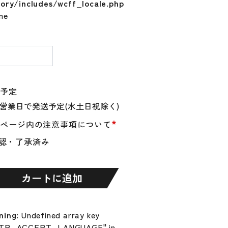
tory/includes/wcff_locale.php
ine
量
送予定
N
*
品ページ内の注意事項について
ERAL
認・了承済み
カートに追加
ning
: Undefined array key
TP_ACCEPT_LANGUAGE" in