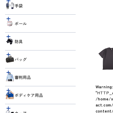
手袋
ボール
防具
バッグ
審判用品
Warning
"HTTP_
ボディケア用品
/home/x
act.com
content/