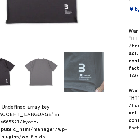
¥
6
War
"HT
/ho
act
con
fac
TA
War
"HT
/ho
: Undefined array key
act
ACCEPT_LANGUAGE" in
con
s669321/kyoto-
fac
/public_html/manager/wp-
plugins/wc-fields-