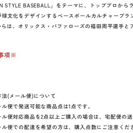
長
AN STYLE BASEBALL」をテーマに、トッププロ
袖
野球文化をデザインするベースボールカルチャーブラ
シ
ャ
2年からは、オリックス・バファローズの福田周平選手
ツ
か
っ
こ
事項※
い
い
お
し
ゃ
れ
法(メール便)について
個
ル便で発送可能な商品点は1点です。
ル便対応商品を2点以上ご購入の場合は、宅配便の送
ル便での配達を希望の方は、購入点数にご注意くだ