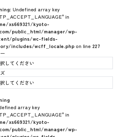
ning
: Undefined array key
TP_ACCEPT_LANGUAGE" in
me/xs669321/kyoto-
.com/public_html/manager/wp-
tent/plugins/wc-fields-
tory/includes/wcff_locale.php
on line
227
ラー
イズ
ning
defined array key
TP_ACCEPT_LANGUAGE" in
me/xs669321/kyoto-
.com/public_html/manager/wp-
tent/plugins/wc-fields-