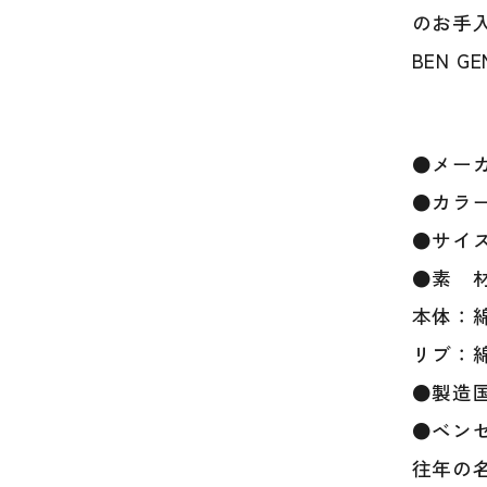
のお手
BEN 
●メーカ
●カラ
●サイズ
●素 
本体：綿
リブ：綿
●製造
●ベン
往年の