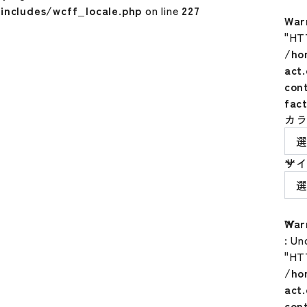
includes/wcff_locale.php
on line
227
War
"HT
/ho
act
con
fac
カ
サ
War
: Un
"HT
/ho
act
con