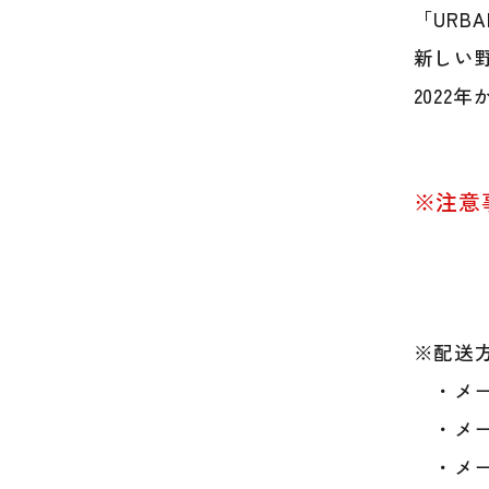
「URB
新しい
202
※注意
※配送方
・メー
・メー
・メー