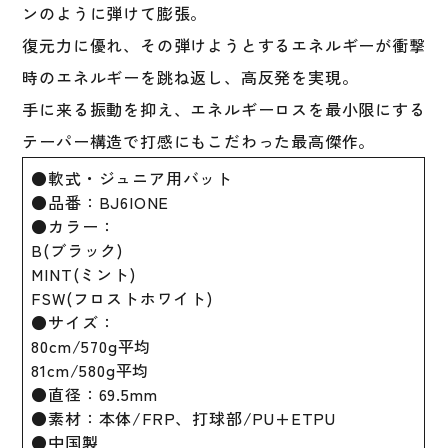
J
ンのように弾けて膨張。
号
復元力に優れ、その弾けようとするエネルギーが衝撃
球
対
時のエネルギーを跳ね返し、高反発を実現。
応
手に来る振動を抑え、エネルギーロスを最小限にする
軽
テーパー構造で打感にもこだわった最高傑作。
量
高
●軟式・ジュニア用バット
反
●品番：BJ6IONE
発
●カラー：
ジ
B(ブラック)
ュ
MINT(ミント)
ニ
FSW(フロストホワイト)
ア
●サイズ：
軟
80cm/570g平均
式
81cm/580g平均
用
●直径：69.5mm
FRP
●素材：本体/FRP、打球部/PU+ETPU
製
●中国製