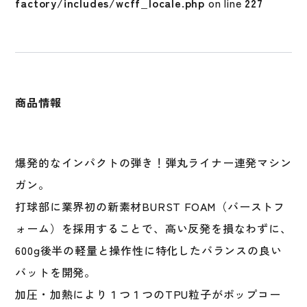
factory/includes/wcff_locale.php
on line
227
軟
式
用
ジ
ュ
ニ
商品情報
ア
用
BJ6IONE
ジ
爆発的なインパクトの弾き！弾丸ライナー連発マシン
ュ
ガン。
ニ
打球部に業界初の新素材BURST FOAM（バーストフ
ア
軟
ォーム）を採用することで、高い反発を損なわずに、
式
600g後半の軽量と操作性に特化したバランスの良い
バ
バットを開発。
ッ
ト
加圧・加熱により１つ１つのTPU粒子がポップコー