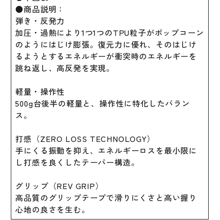
バ
●商品説明：
ッ
弾き・反発力
ト
加圧・過熱により1つ1つのTPU粒子がポップコーン
RAWLINGS
のようにはじけ膨張。復元力に優れ、そのはじけ
野
るようとするエネルギーが衝突時のエネルギーを
球
跳ね返し、高反発を実現。
用
品
軽量・操作性
個
500g台後半の軽量と、操作性に特化したバラン
ス。
打感（ZERO LOSS TECHNOLOGY）
手にくる振動を抑え、エネルギーロスを最小限に
し打感を良くしたテーパー構造。
グリップ（REV GRIP）
高品質のグリップテープで滑りにくさと高い握り
心地の良さを生む。