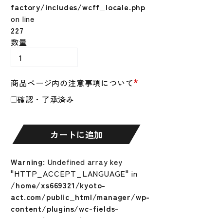
factory/includes/wcff_locale.php
on line
227
野
数量
球
ロ
ー
*
商品ページ内の注意事項について
リ
確認・了承済み
ン
グ
ス
カートに追加
ICON
バ
ッ
Warning
: Undefined array key
ト
"HTTP_ACCEPT_LANGUAGE" in
軟
/home/xs669321/kyoto-
式
act.com/public_html/manager/wp-
野
content/plugins/wc-fields-
球