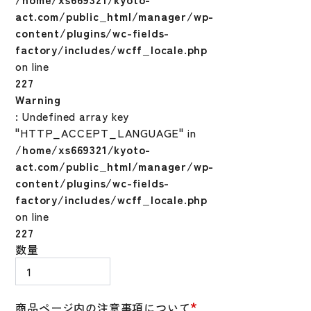
act.com/public_html/manager/wp-
content/plugins/wc-fields-
factory/includes/wcff_locale.php
on line
227
Warning
: Undefined array key
"HTTP_ACCEPT_LANGUAGE" in
/home/xs669321/kyoto-
act.com/public_html/manager/wp-
content/plugins/wc-fields-
factory/includes/wcff_locale.php
on line
227
野
数量
球
バ
ッ
*
商品ページ内の注意事項について