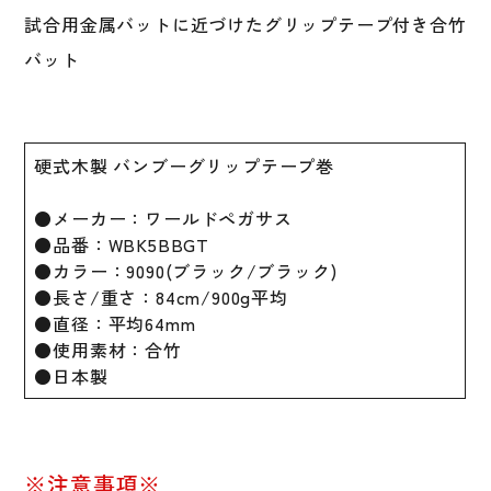
ブ
試合用金属バットに近づけたグリップテープ付き合竹
ー
バット
グ
リ
ッ
プ
硬式木製 バンブーグリップテープ巻
テ
ー
●メーカー：ワールドペガサス
プ
●品番：WBK5BBGT
巻
●カラー：9090(ブラック/ブラック)
大
●長さ/重さ：84cm/900g平均
人
●直径：平均64mm
木
●使用素材：合竹
製
●日本製
84cm
900g
平
均
※注意事項※
WBK5BBGT