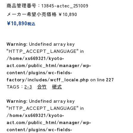
商品管理番号：13845-actec_251009
メーカー希望小売価格
￥10,890
¥
10,890
税込
Warning
: Undefined array key
"HTTP_ACCEPT_LANGUAGE" in
/home/xs669321/kyoto-
act.com/public_html/manager/wp-
content/plugins/wc-fields-
factory/includes/wcff_locale.php
on line
227
TAGS：
2-3
合竹
硬式
Warning
: Undefined array key
"HTTP_ACCEPT_LANGUAGE" in
/home/xs669321/kyoto-
act.com/public_html/manager/wp-
content/plugins/wc-fields-