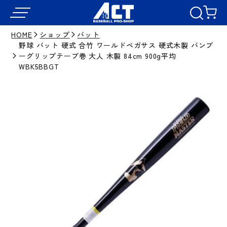
HOME
ショップ
バット
野球 バット 硬式 合竹 ワールドペガサス 硬式木製 バンブ
ーグリップテープ巻 大人 木製 84cm 900g平均
WBK5BBGT