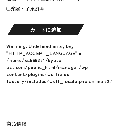
ト
確認・了承済み
硬
式
合
カートに追加
竹
ワ
ー
Warning
: Undefined array key
ル
"HTTP_ACCEPT_LANGUAGE" in
ド
/home/xs669321/kyoto-
ペ
act.com/public_html/manager/wp-
ガ
content/plugins/wc-fields-
サ
factory/includes/wcff_locale.php
on line
227
ス
硬
式
木
製
バ
商品情報
ン