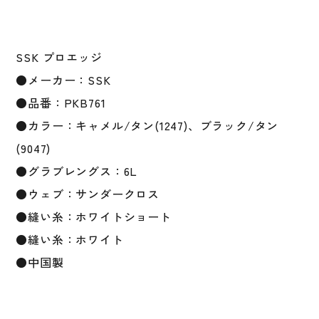
野
手
用
大
SSK プロエッジ
人
●メーカー：SSK
用
●品番：PKB761
一
般
●カラー：キャメル/タン(1247)、ブラック/タン
用
(9047)
PKB761
●グラブレングス：6L
野
球
●ウェブ：サンダークロス
用
●縫い糸：ホワイトショート
品
●縫い糸：ホワイト
個
●中国製