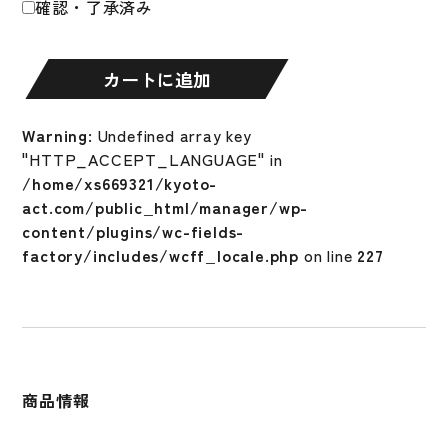
確認・了承済み
式
グ
ロ
カートに追加
ー
ブ
Warning
: Undefined array key
グ
"HTTP_ACCEPT_LANGUAGE" in
ラ
/home/xs669321/kyoto-
ブ
act.com/public_html/manager/wp-
硬
content/plugins/wc-fields-
式
factory/includes/wcff_locale.php
on line
227
用
高
校
野
球
対
商品情報
応
内