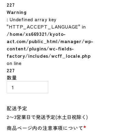
227
Warning
: Undefined array key
"HTTP_ACCEPT_LANGUAGE" in
/home/xs669321/kyoto-
act.com/public_html/manager/wp-
content/plugins/wc-fields-
factory/includes/wcff_locale.php
on line
227
野
数量
球
SSK
プ
ロ
配送予定
エ
ッ
*
商品ページ内の注意事項について
ジ
硬