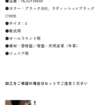
●品番：1AJGY34600
用
●カラー：ブラック(09)、ラディッシュ×ブラック
サ
イ
(7009)
ズ
●サイズ：S
S
●軟式用
個
●オールラウンド用
●素材：受球面／背面：天然皮革（牛革）
●ジュニア用
加工をご希望の場合はセットでご注文ください