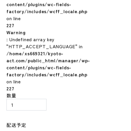
content/plugins/wc-fields-
factory/includes/wcff_locale.php
on line
227
Warning
: Undefined array key
"HTTP_ACCEPT_LANGUAGE" in
/home/xs669321/kyoto-
act.com/public_html/manager/wp-
content/plugins/wc-fields-
factory/includes/wcff_locale.php
on line
227
野
数量
球
ミ
ズ
ノ
配送予定
少