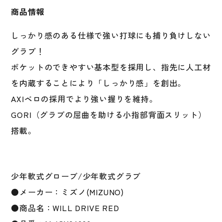
ー
商品情報
ル
ラ
しっかり感のある仕様で強い打球にも捕り負けしない
ウ
ン
グラブ！
ド
ポケットのできやすい基本型を採用し、指先に人工材
用
を内蔵することにより「しっかり感」を創出。
1AJGY34600
ジ
AXIベロの採用でより強い握りを維持。
ュ
GORI（グラブの屈曲を助ける小指部背面スリット）
ニ
搭載。
ア
オ
ー
ル
少年軟式グローブ/少年軟式グラブ
ラ
●メーカー：ミズノ(MIZUNO)
ウ
ン
●商品名：WILL DRIVE RED
ド