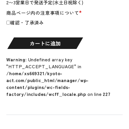
年
*
商品ページ内の注意事項について
軟
式
確認・了承済み
用
WILL
DRIVE
カートに追加
RED
ウ
Warning
: Undefined array key
ィ
"HTTP_ACCEPT_LANGUAGE" in
ル
/home/xs669321/kyoto-
ド
act.com/public_html/manager/wp-
ラ
content/plugins/wc-fields-
イ
factory/includes/wcff_locale.php
on line
227
ブ
レ
ッ
ド
オ