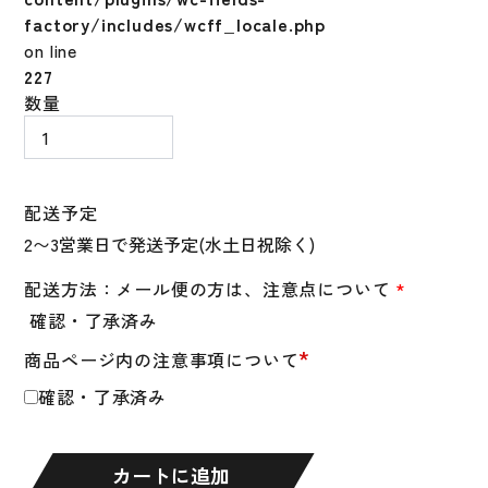
factory/includes/wcff_locale.php
on line
227
フ
数量
ラ
ン
ク
リ
配送予定
ン
Flanklin
バ
配送方法：メール便の方は、注意点について
*
ッ
確認・了承済み
テ
*
商品ページ内の注意事項について
ィ
ン
確認・了承済み
グ
手
袋
カートに追加