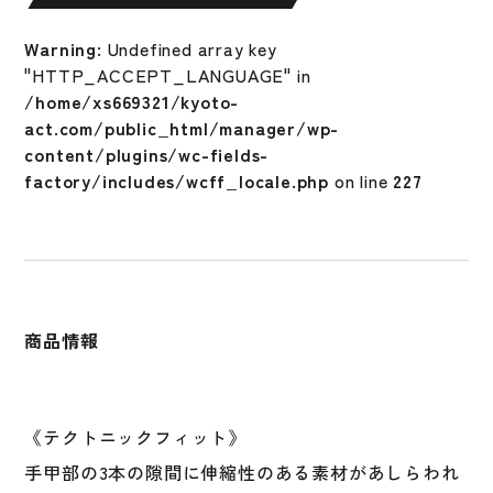
両
手
Warning
: Undefined array key
CFX
"HTTP_ACCEPT_LANGUAGE" in
PRO
/home/xs669321/kyoto-
HI-
act.com/public_html/manager/wp-
LITE
content/plugins/wc-fields-
バ
factory/includes/wcff_locale.php
on line
227
ッ
テ
ィ
ン
グ
グ
商品情報
ロ
ー
ブ
野
《テクトニックフィット》
球
手甲部の3本の隙間に伸縮性のある素材があしらわれ
硬