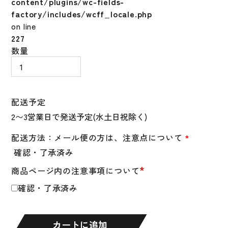
content/plugins/wc-fields-
factory/includes/wcff_locale.php
on line
227
野
数量
球
バ
ッ
テ
配送予定
ィ
ン
グ
配送方法：メール便の方は、注意点について
*
グ
確認・了承済み
ロ
*
商品ページ内の注意事項について
ー
ブ
確認・了承済み
両
手
用
カートに追加