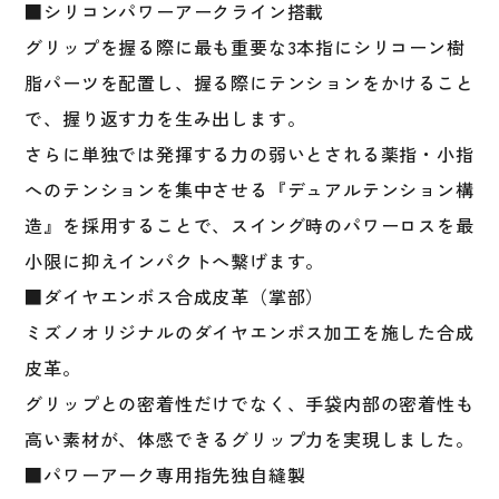
■シリコンパワーアークライン搭載
カ
水
グリップを握る際に最も重要な3本指にシリコーン樹
洗
脂パーツを配置し、握る際にテンションをかけること
い
で、握り返す力を生み出します。
可
バ
さらに単独では発揮する力の弱いとされる薬指・小指
ッ
へのテンションを集中させる『デュアルテンション構
テ
造』を採用することで、スイング時のパワーロスを最
ィ
ン
小限に抑えインパクトへ繋げます。
グ
■ダイヤエンボス合成皮革（掌部）
グ
ミズノオリジナルのダイヤエンボス加工を施した合成
ラ
ブ
皮革。
バ
グリップとの密着性だけでなく、手袋内部の密着性も
ッ
高い素材が、体感できるグリップ力を実現しました。
テ
ィ
■パワーアーク専用指先独自縫製