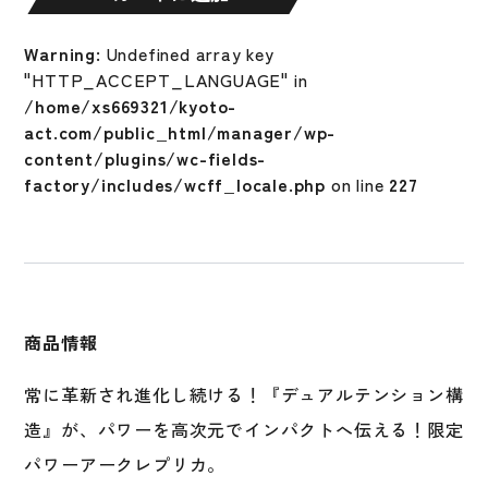
大
人
Warning
: Undefined array key
ミ
"HTTP_ACCEPT_LANGUAGE" in
ズ
/home/xs669321/kyoto-
ノ
act.com/public_html/manager/wp-
シ
content/plugins/wc-fields-
リ
factory/includes/wcff_locale.php
on line
227
コ
ン
パ
ワ
ー
ア
商品情報
ー
ク
常に革新され進化し続ける！『デュアルテンション構
DI
レ
造』が、パワーを高次元でインパクトへ伝える！限定
プ
パワーアークレプリカ。
リ