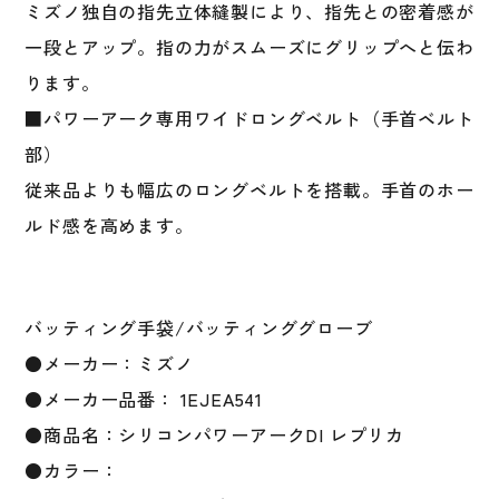
ン
ミズノ独自の指先立体縫製により、指先との密着感が
グ
一段とアップ。指の力がスムーズにグリップへと伝わ
手
袋
ります。
バ
■パワーアーク専用ワイドロングベルト（手首ベルト
ッ
部）
テ
1EJEA541
従来品よりも幅広のロングベルトを搭載。手首のホー
個
ルド感を高めます。
バッティング手袋/バッティンググローブ
●メーカー：ミズノ
●メーカー品番： 1EJEA541
●商品名：シリコンパワーアークDI レプリカ
●カラー：