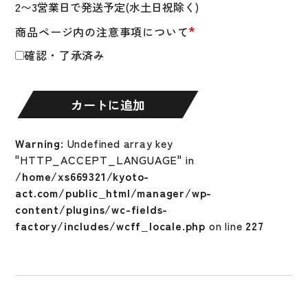
式
*
商品ページ内の注意事項について
グ
ロ
確認・了承済み
ー
ブ
内
カートに追加
野
手
Warning
: Undefined array key
用
"HTTP_ACCEPT_LANGUAGE" in
ミ
/home/xs669321/kyoto-
ズ
act.com/public_html/manager/wp-
ノ
content/plugins/wc-fields-
MIZUNO
factory/includes/wcff_locale.php
on line
227
硬
式
グ
ラ
ブ