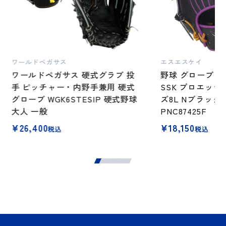
ワールドペガサス
エスエスケイ
ワールドペガサス 硬式グラブ 投
野球 グローブ 軟
手 ピッチャー・内野手兼用 硬式
SSK プロエッジ
グローブ WGK6STESIP 硬式野球
ズ8L Nブラック
大人 一般
PNC87425F
¥
26,400
¥
18,150
税込
税込