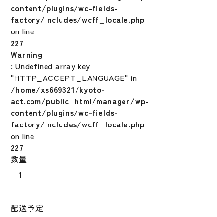
content/plugins/wc-fields-
factory/includes/wcff_locale.php
on line
227
Warning
: Undefined array key
"HTTP_ACCEPT_LANGUAGE" in
/home/xs669321/kyoto-
act.com/public_html/manager/wp-
content/plugins/wc-fields-
factory/includes/wcff_locale.php
on line
227
ミ
数量
ズ
ノ
プ
ロ
配送予定
硬