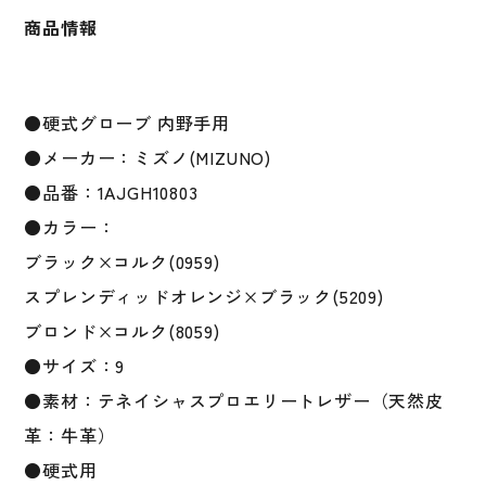
内
商品情報
野
右
投
げ
●硬式グローブ 内野手用
1AJGH10803
●メーカー：ミズノ(MIZUNO)
限
定
●品番：1AJGH10803
皮
●カラー：
革
ブラック×コルク(0959)
テ
ネ
スプレンディッドオレンジ×ブラック(5209)
イ
ブロンド×コルク(8059)
シ
●サイズ：9
ャ
ス
●素材：テネイシャスプロエリートレザー（天然皮
プ
革：牛革）
ロ
●硬式用
エ