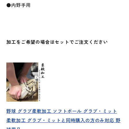
リ
●内野手用
ー
ト
レ
ザ
ー
加工をご希望の場合はセットでご注文ください
硬
式
野
球
グ
ロ
ー
ブ
一
般
野球 グラブ柔軟加工 ソフトボール グラブ・ミット
大
柔軟加工 グラブ・ミットと同時購入の方のみ対応 野
人
個