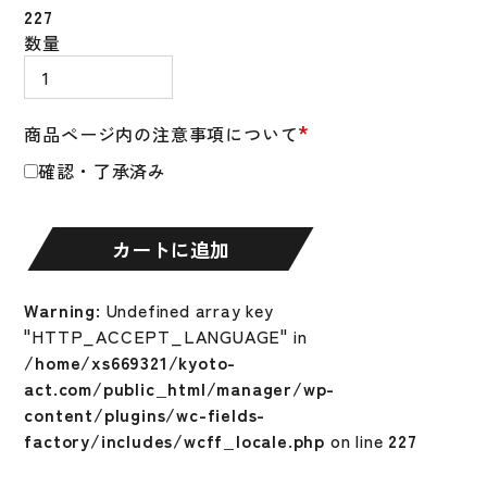
227
ゼ
数量
ッ
ト
ZETT
*
商品ページ内の注意事項について
軟
確認・了承済み
式
グ
ロ
カートに追加
ー
ブ
プ
Warning
: Undefined array key
ロ
"HTTP_ACCEPT_LANGUAGE" in
ス
/home/xs669321/kyoto-
テ
act.com/public_html/manager/wp-
イ
content/plugins/wc-fields-
タ
factory/includes/wcff_locale.php
on line
227
ス
SCE