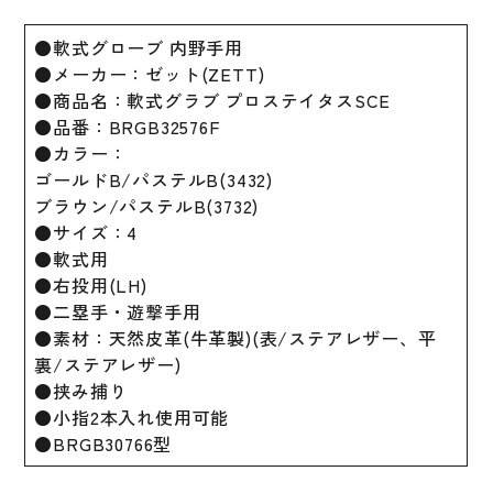
●軟式グローブ 内野手用
●メーカー：ゼット(ZETT)
●商品名：軟式グラブ プロステイタスSCE
●品番：BRGB32576F
●カラー：
ゴールドB/パステルB(3432)
ブラウン/パステルB(3732)
●サイズ：4
●軟式用
●右投用(LH)
●二塁手・遊撃手用
●素材：天然皮革(牛革製)(表/ステアレザー、平
裏/ステアレザー)
●挟み捕り
●小指2本入れ使用可能
●BRGB30766型