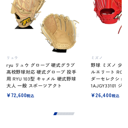
リュウ
ミズノ
ryu リュウ グローブ 硬式グラブ
野球 ミズノ 少
高校野球対応 硬式グローブ 投手
ルエリート RG
用 RYU 103型 キャメル 硬式野球
ダーセレクション
大人 一般 スポーツアクト
1AJGY33101 
¥
72,600
¥
26,400
税込
税込