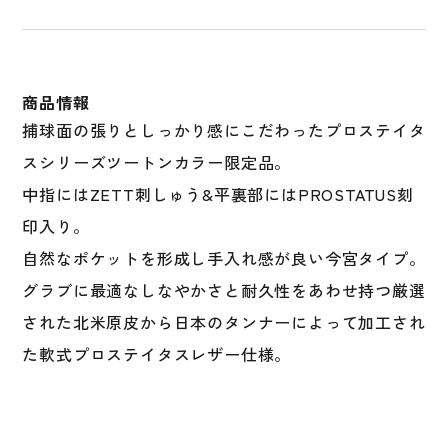
二
塁
手
遊
商品情報
撃
捕球面の張りとしっかり感にこだわったプロステイタ
手
スシリーズツートンカラー限定品。
用
サ
中指にはZETT刺しゅう&平裏部にはPROSTATUS刻
イ
印入り。
ズ
自然なポケットを形成し手入れ感が良い今宮タイプ。
4
内
グラブに最適なしなやかさと耐久性をあわせ持つ厳選
野
された北米原皮から日本のタンナーによって加工され
手
た軟式プロステイタスレザー仕様。
用
BRGB32576F
個