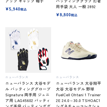
アップ キャップ 帽子
バッティンググラブ 打者
用手袋 大人 一般 2892
¥
5,940
税込
¥
8,800
税込
ニューバランス
ニューバランス
ニューバランス 大谷モデ
ニューバランス 大谷翔平
ル バッティンググローブ
大谷 大谷モデル 野球
Signature 両手用 ジュニ
FuelCell Ohtani 1 Trainer
ア用 LAG45602 バッティ
2E 24.0～30.0 TSHOAC1
ング手袋 バッティンググ
シグネチャーコレクショ