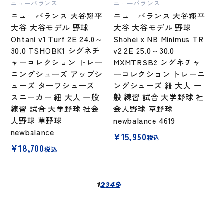
ニューバランス
ニューバランス
ニューバランス 大谷翔平
ニューバランス 大谷翔平
大谷 大谷モデル 野球
大谷 大谷モデル 野球
Ohtani v1 Turf 2E 24.0～
Shohei x NB Minimus TR
30.0 TSHOBK1 シグネチ
v2 2E 25.0～30.0
ャーコレクション トレー
MXMTRSB2 シグネチャ
ニングシューズ アップシ
ーコレクション トレーニ
ューズ ターフシューズ
ングシューズ 紐 大人 一
スニーカー 紐 大人 一般
般 練習 試合 大学野球 社
練習 試合 大学野球 社会
会人野球 草野球
人野球 草野球
newbalance 4619
newbalance
¥
15,950
税込
¥
18,700
税込
1
2
3
4
5