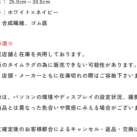
 25.0cm～30.0cm
習
試
ー：ホワイト×ネイビー
合
：合成繊維、ゴム底
大
学
野
事項※
球
実店舗と在庫を共用しております。
社
会
新のタイムラグの為に販売できない可能性があります
人
、店頭・メーカーともに在庫切れの際はご容赦下さい
野
球
草
像は、パソコンの環境やディスプレイの設定状況、撮
野
球
商品とは異なった色合いや質感にみえる場合がござい
new
4619
個
文確定後のお客様都合によるキャンセル・返品・交換