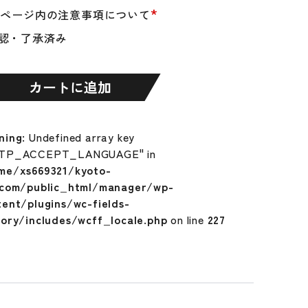
*
品ページ内の注意事項について
認・了承済み
カートに追加
ning
: Undefined array key
TP_ACCEPT_LANGUAGE" in
me/xs669321/kyoto-
.com/public_html/manager/wp-
tent/plugins/wc-fields-
tory/includes/wcff_locale.php
on line
227
ei