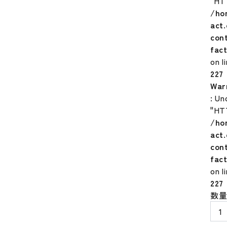
"HT
/ho
act
con
fac
on l
227
War
: Un
"HT
/ho
act
con
fac
on l
227
ニ
数
ュ
ー