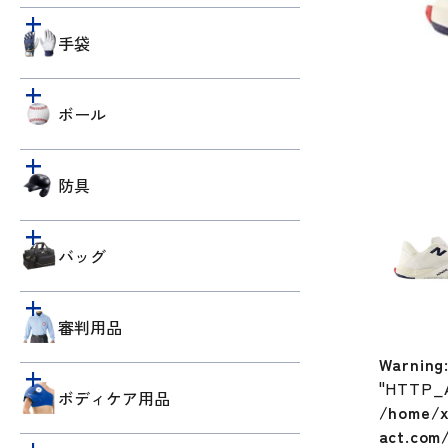
手袋
ボール
防具
バッグ
審判用品
Warning
"HTTP_
ボディケア用品
/home/x
act.com