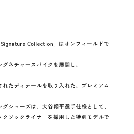
imus
nature Collection」はオンフィールドで
TRSB2
シグネチャースパイクを展開し、
されたディテールを取り入れた、プレミアム
レーニングシューズは、大谷翔平選手仕様として、
ックソックライナーを採用した特別モデルで