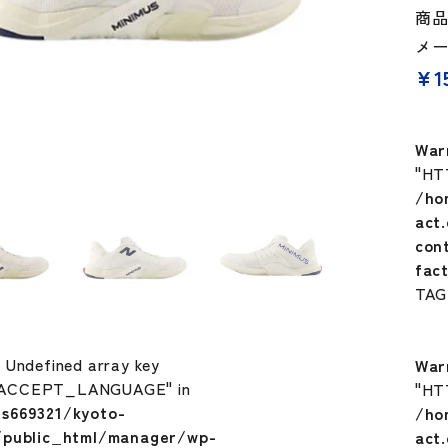
商品
メ
¥
1
War
"HT
/ho
act
con
fac
TA
: Undefined array key
War
ACCEPT_LANGUAGE" in
"HT
s669321/kyoto-
/ho
/public_html/manager/wp-
act