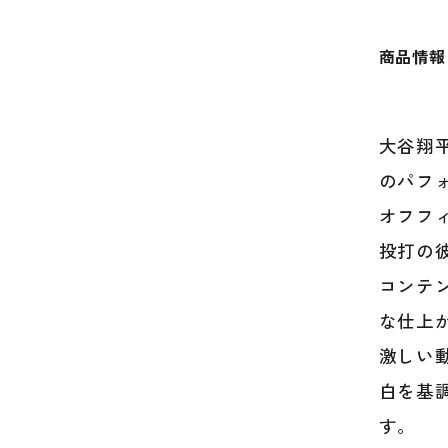
商品情報
大谷翔平選
のパフ
オフフ
投打の
コンテ
な仕上
激しい動
白を基
す。