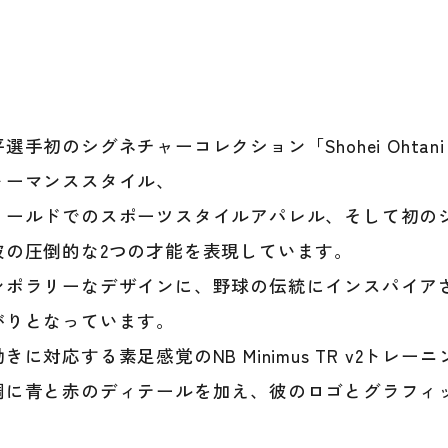
NB
Min
TR
v2
2E
25.0
手初のシグネチャーコレクション「Shohei Ohtani Sig
～
ォーマンススタイル、
30.0
MXM
ィールドでのスポーツスタイルアパレル、そして初の
シ
彼の圧倒的な2つの才能を表現しています。
グ
ネ
ンポラリーなデザインに、野球の伝統にインスパイア
チ
がりとなっています。
ャ
ー
きに対応する素足感覚のNB Minimus TR v2ト
コ
調に青と赤のディテールを加え、彼のロゴとグラフィ
レ
ク