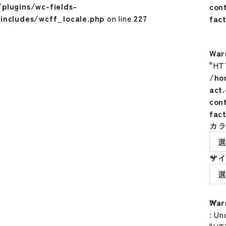
plugins/wc-fields-
con
includes/wcff_locale.php
on line
227
fac
War
"HT
/ho
act
con
fac
カ
サ
War
: Un