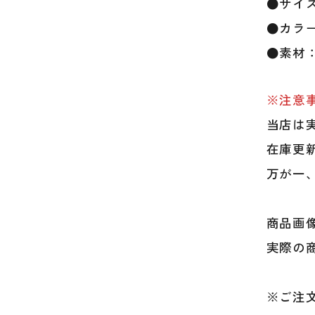
●サイズ：
●カラ
●素材
※注意
当店は
在庫更
万が一
商品画
実際の
※ご注