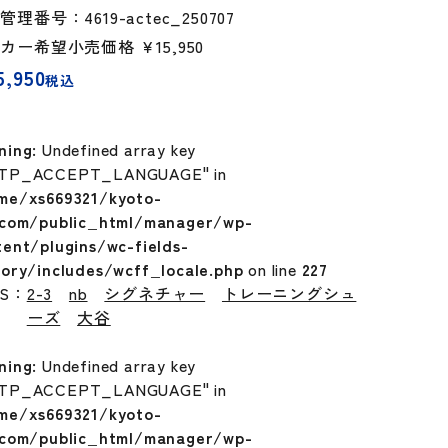
管理番号：4619-actec_250707
ーカー希望小売価格
￥15,950
5,950
税込
ning
: Undefined array key
TP_ACCEPT_LANGUAGE" in
me/xs669321/kyoto-
.com/public_html/manager/wp-
tent/plugins/wc-fields-
tory/includes/wcff_locale.php
on line
227
GS：
2-3
nb
シグネチャー
トレーニングシュ
ーズ
大谷
ning
: Undefined array key
TP_ACCEPT_LANGUAGE" in
me/xs669321/kyoto-
.com/public_html/manager/wp-