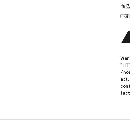
バ
商
ラ
確
ン
ス
大
谷
翔
平
War
大
"HT
谷
/ho
大
act
谷
con
モ
fac
デ
ル
野
球
Shoh
x