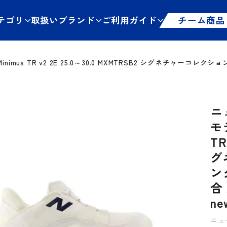
テゴリ
取扱いブランド
ご利用ガイド
チーム商品
inimus TR v2 2E 25.0～30.0 MXMTRSB2 シグネチャー
ニ
モデ
TR
グ
ン
合
ne
ニュ