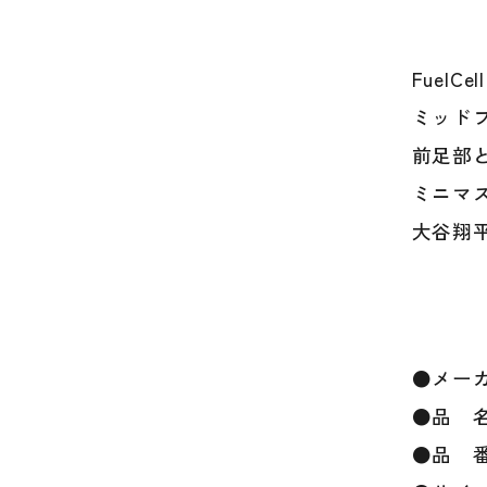
Fuel
ミッド
前足部
ミニマ
大谷翔
●メー
●品 名：S
●品 番