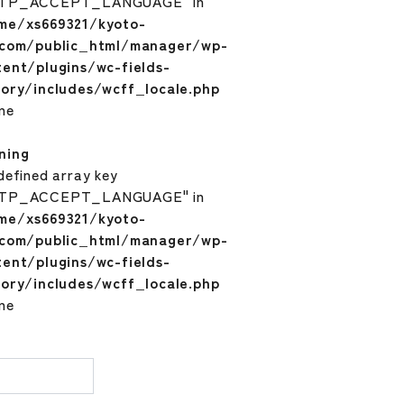
TP_ACCEPT_LANGUAGE" in
me/xs669321/kyoto-
.com/public_html/manager/wp-
tent/plugins/wc-fields-
tory/includes/wcff_locale.php
ine
ning
defined array key
TP_ACCEPT_LANGUAGE" in
me/xs669321/kyoto-
.com/public_html/manager/wp-
tent/plugins/wc-fields-
tory/includes/wcff_locale.php
ine
量