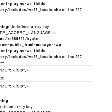
tent/plugins/wc-fields-
tory/includes/wcff_locale.php
on line
227
ning
: Undefined array key
TP_ACCEPT_LANGUAGE" in
me/xs669321/kyoto-
.com/public_html/manager/wp-
tent/plugins/wc-fields-
tory/includes/wcff_locale.php
on line
227
ラー
イズ
ning
defined array key