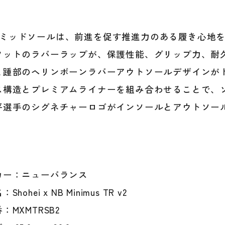
シ
ョ
ン
Cellミッドソールは、前進を促す推進力のある履き心地
ト
レ
フットのラバーラップが、保護性能、グリップ力、耐
ー
と踵部のヘリンボーンラバーアウトソールデザインが
ニ
ン
ス構造とプレミアムライナーを組み合わせることで、
グ
平選手のシグネチャーロゴがインソールとアウトソー
シ
ュ
ー
ズ
紐
大
カー：ニューバランス
人
hohei x NB Minimus TR v2
一
般
：MXMTRSB2
練