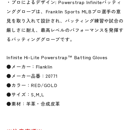
・プロによるデザイン: Powerstrap Infiniteバッティ
ド
ンググローブは、Franklin Sports MLBプロ選手の意
20771
個
見を取り入れて設計され、バッティング練習や試合の
厳しさに耐え、最高レベルのパフォーマンスを発揮す
るバッティンググローブです。
Infinite Hi-Lite Powerstrap™ Batting Gloves
●メーカー：Flanklin
●メーカー品番：20771
●カラー：RED/GOLD
●サイズ：S,M,L
●素材：羊革・合成皮革