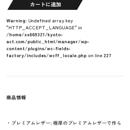
袋
カートに追加
両
手
Warning
: Undefined array key
Infinite
"HTTP_ACCEPT_LANGUAGE" in
Hi-
/home/xs669321/kyoto-
Lite
act.com/public_html/manager/wp-
Powerstrap
content/plugins/wc-fields-
Batting
factory/includes/wcff_locale.php
on line
227
Gloves
バ
ッ
テ
ィ
ン
商品情報
グ
グ
ロ
ー
・プレミアムレザー: 極厚のプレミアムレザーで作ら
ブ