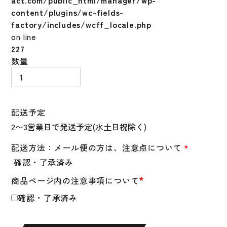
act.com/public_html/manager/wp-
content/plugins/wc-fields-
factory/includes/wcff_locale.php
on line
227
フ
数量
ラ
ン
ク
リ
配送予定
ン
Flanklin
バ
配送方法：メール便の方は、注意点について
*
ッ
確認・了承済み
テ
*
商品ページ内の注意事項について
ィ
ン
確認・了承済み
グ
手