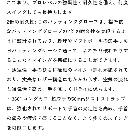
れており、プロレベルの強靭性と耐久性を備え、何度
野
球
スイングしても長持ちします。
硬
2倍の耐久性: このバッティンググローブは、標準的
式
なバッティンググローブの2倍の耐久性を実現するよ
野
球
うに設計されており、野球やソフトボールの選手は毎
軟
日バッティングケージに通って、よれたり破れたりす
式
ることなくスイングを完璧にすることができます。
野
球
・通気性：手のひらに極細のマイクロ穿孔が施されて
草
おり、丈夫なレザー構造にもかかわらず、空気の流れ
野
と通気性を高め、手を涼しくドライに保ちます。
球
大
・360°ロングカフ: 超厚手の50mmリストストラップ
人
は、強化されたサポートで手首の安定性を高め、手首
一
の痛みや疲労を感じることなく、より多くのスイング
般
レ
を可能にします。
ッ