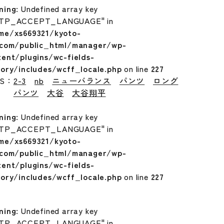
ning
: Undefined array key
TP_ACCEPT_LANGUAGE" in
me/xs669321/kyoto-
.com/public_html/manager/wp-
tent/plugins/wc-fields-
tory/includes/wcff_locale.php
on line
227
GS：
2-3
nb
ニューバランス
パンツ
ロング
パンツ
大谷
大谷翔平
ning
: Undefined array key
TP_ACCEPT_LANGUAGE" in
me/xs669321/kyoto-
.com/public_html/manager/wp-
tent/plugins/wc-fields-
tory/includes/wcff_locale.php
on line
227
ning
: Undefined array key
TP_ACCEPT_LANGUAGE" in