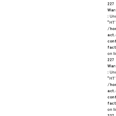
227
War
: Un
"HT
/ho
act
con
fac
on l
227
War
: Un
"HT
/ho
act
con
fac
on l
227