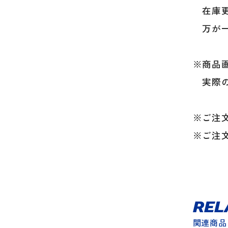
在庫更
万が一
※商品
実際の
※ご注
※ご注
REL
関連商品