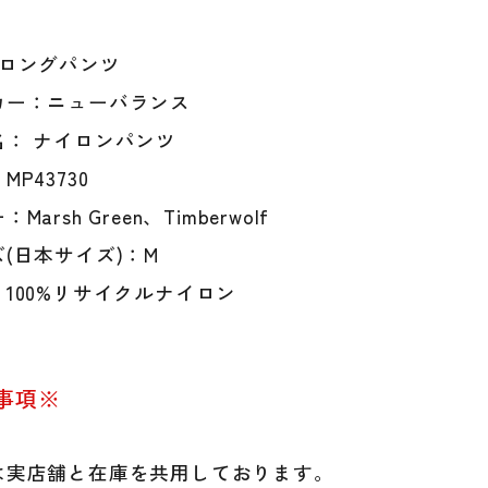
ン
グ
/ロングパンツ
パ
ン
カー：ニューバランス
ツ
名： ナイロンパンツ
パ
ン
P43730
ツ
Marsh Green、Timberwolf
MP4
個
(日本サイズ)：M
100%リサイクルナイロン
事項※
は実店舗と在庫を共用しております。