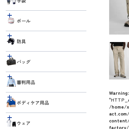
手袋
ボール
防具
バッグ
審判用品
Warning
"HTTP_
ボディケア用品
/home/x
act.com
content/
ウェア
factory/