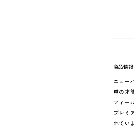
商品情報
ニューバラ
重の才
フィー
プレミ
れてい