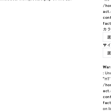
/ho
act
con
fac
カ
サイ
War
: Un
"HT
/ho
act
con
fac
on l