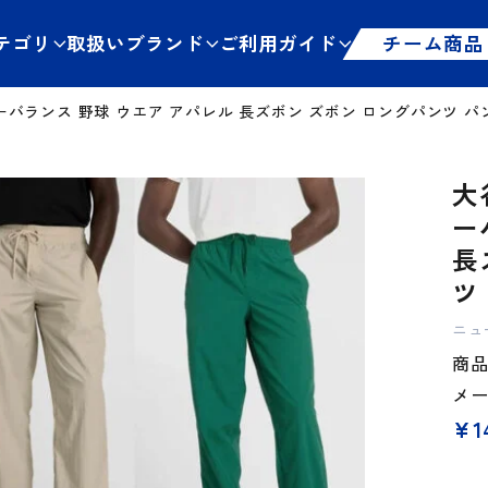
テゴリ
取扱いブランド
ご利用ガイド
チーム商品
ランス 野球 ウエア アパレル 長ズボン ズボン ロングパンツ パンツ
大
ー
長
ツ 
ニュ
商品管
メ
¥
1