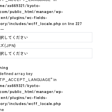
me/xs669321/kyoto-
.com/public_html/manager/wp-
tent/plugins/wc-fields-
tory/includes/wcff_locale.php
on line
227
ラー
ズ(JPN)
ning
defined array key
TP_ACCEPT_LANGUAGE" in
me/xs669321/kyoto-
.com/public_html/manager/wp-
tent/plugins/wc-fields-
tory/includes/wcff_locale.php
ine