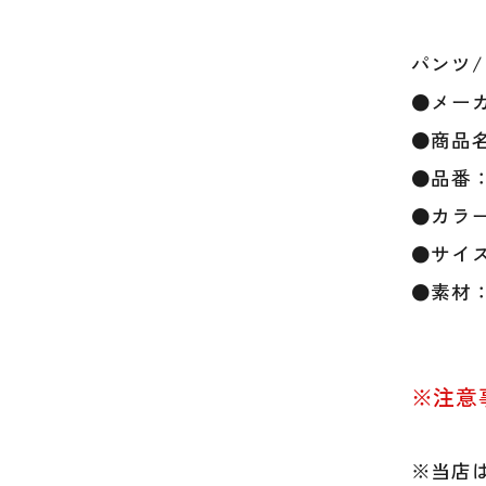
パンツ
●メー
●商品
●品番：M
●カラー：
●サイズ
●素材：
※注意
※当店