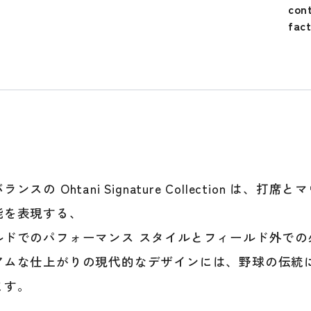
ン
con
ス
fac
野
球
ウ
エ
ア
ア
パ
レ
ル
長
ンスの Ohtani Signature Collection は、打席
ズ
能を表現する、
ボ
ン
ルドでのパフォーマンス スタイルとフィールド外での
ズ
アムな仕上がりの現代的なデザインには、野球の伝統
ボ
ます。
ン
ロ