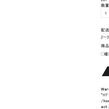
大
数
谷
翔
平
ト
配
レ
ー
商
ニ
ン
確
グ
ウ
ェ
ア
ニ
ュ
War
ー
"HT
バ
/ho
ラ
act