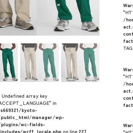
War
"HT
/ho
act
con
fac
TA
War
"HT
/ho
act
: Undefined array key
con
ACCEPT_LANGUAGE" in
fac
s669321/kyoto-
/public_html/manager/wp-
plugins/wc-fields-
War
includes/wcff_locale.php
on line
227
"HT