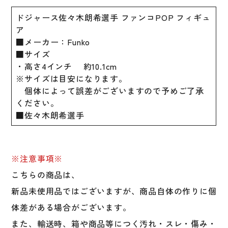
ジ
ドジャース佐々木朗希選手 ファンコPOP フィギュ
ャ
ア
ー
■メーカー：Funko
ス
■サイズ
Los
・高さ4インチ 約10.1cm
Angeles
※サイズは目安になります。
LA
個体によって誤差がございますので予めご了承
Dodgers
ください。
グ
■佐々木朗希選手
ッ
ズ
MLB
野
※注意事項※
球
こちらの商品は、
メ
新品未使用品ではございますが、商品自体の作りに個
ジ
ャ
体差がある場合がございます。
ー
また、輸送時、箱や商品等につく汚れ・スレ・傷み・