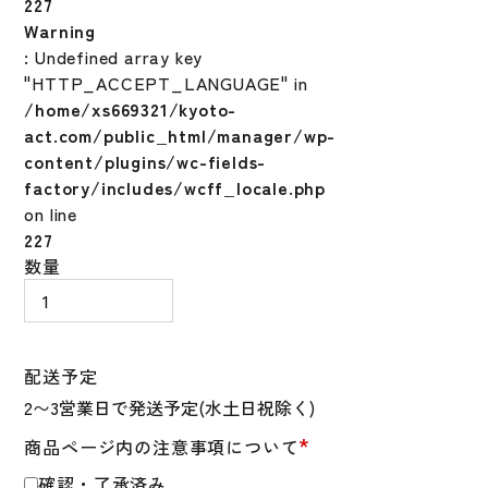
227
Warning
: Undefined array key
"HTTP_ACCEPT_LANGUAGE" in
/home/xs669321/kyoto-
act.com/public_html/manager/wp-
content/plugins/wc-fields-
factory/includes/wcff_locale.php
on line
227
佐々
数量
木
朗
希
人
配送予定
形
フ
*
商品ページ内の注意事項について
ィ
ギ
確認・了承済み