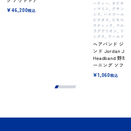
グ アウトドア
ーティー, タビオスポ
¥
46,200
ィマリニ, デサント,
税込
ンス, ハイゴールド,
ビクタス, ビモロ, 
スティック, マルーチ
ラグデリオン, リザ
ングス, ワールドペ
ヘアバンド ジョ
ンド Jordan Ju
Headband 野球 
ーニング ソフト
¥
1,060
税込