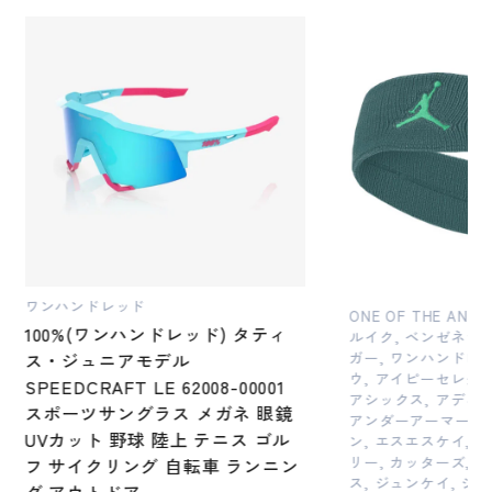
ワンハンドレッド
ONE OF THE ANS
100%(ワンハンドレッド) タティ
ルイク, ベンゼネラ
ス・ジュニアモデル
ガー, ワンハンドレッ
ウ, アイピーセレクト
SPEEDCRAFT LE 62008-00001
アシックス, アディダ
スポーツサングラス メガネ 眼鏡
アンダーアーマー, 
UVカット 野球 陸上 テニス ゴル
ン, エスエスケイ, 
リー, カッターズ, 
フ サイクリング 自転車 ランニン
ス, ジュンケイ, ジー