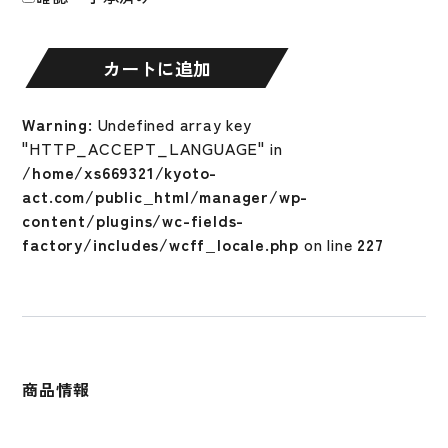
ュ
ア
フ
カートに追加
ァ
ン
Warning
: Undefined array key
コ
"HTTP_ACCEPT_LANGUAGE" in
ROKI
/home/xs669321/kyoto-
SASAKI
act.com/public_html/manager/wp-
Funko
content/plugins/wc-fields-
Pop
factory/includes/wcff_locale.php
on line
227
人
形
ロ
サ
ン
ゼ
商品情報
ル
ス
ド