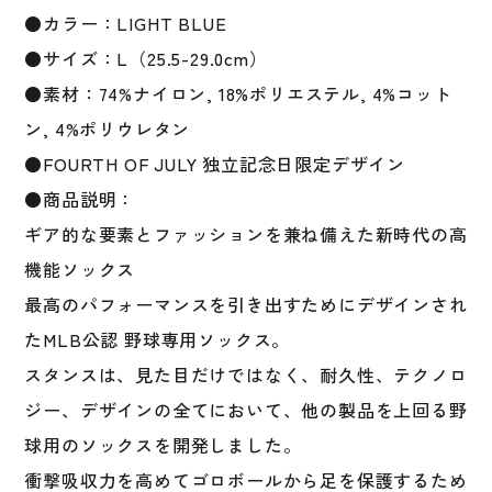
公
●カラー：LIGHT BLUE
認
●サイズ：L（25.5-29.0cm）
ユ
ニ
●素材：74%ナイロン, 18%ポリエステル, 4%コット
セ
ン, 4%ポリウレタン
ッ
●FOURTH OF JULY 独立記念日限定デザイン
ク
ス
●商品説明：
個
ギア的な要素とファッションを兼ね備えた新時代の高
機能ソックス
最高のパフォーマンスを引き出すためにデザインされ
たMLB公認 野球専用ソックス。
スタンスは、見た目だけではなく、耐久性、テクノロ
ジー、デザインの全てにおいて、他の製品を上回る野
球用のソックスを開発しました。
衝撃吸収力を高めてゴロボールから足を保護するため