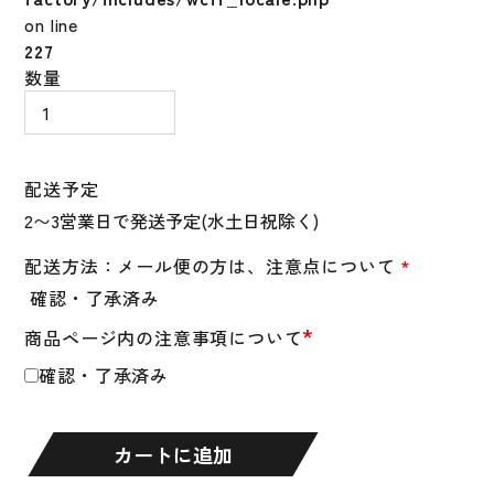
on line
227
野
数量
球
ソ
ッ
ク
配送予定
ス
ス
タ
配送方法：メール便の方は、注意点について
*
ン
確認・了承済み
ス
*
商品ページ内の注意事項について
カ
ラ
確認・了承済み
ー
ソ
ッ
カートに追加
ク