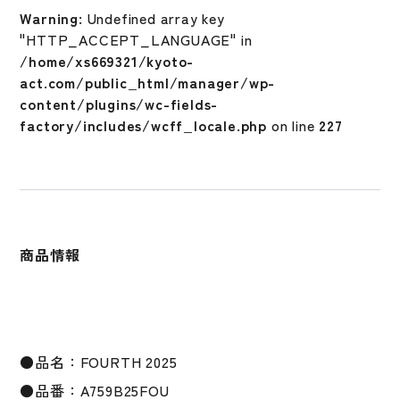
ス
Warning
: Undefined array key
FOURTH
"HTTP_ACCEPT_LANGUAGE" in
2025
/home/xs669321/kyoto-
A759B25FOU
act.com/public_html/manager/wp-
FOURTH
content/plugins/wc-fields-
OF
factory/includes/wcff_locale.php
on line
227
JULY
独
立
記
念
日
商品情報
限
定
デ
ザ
イ
●品名：FOURTH 2025
ン
MLB
●品番：A759B25FOU