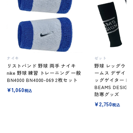
ナイキ
ゼット
リストバンド 野球 両手 ナイキ
野球 レッグウォ
nike 野球 練習 トレーニング 一般
ームス デザイン
BN4000 BN4000-069 2枚セット
ッグゲイター BK79
BEAMS DESIG
¥
1,060
税込
防寒グッズ
¥
2,750
税込