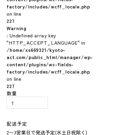
factory/includes/wcff_locale.php
on line
227
Warning
: Undefined array key
"HTTP_ACCEPT_LANGUAGE" in
/home/xs669321/kyoto-
act.com/public_html/manager/wp-
content/plugins/wc-fields-
factory/includes/wcff_locale.php
on line
227
野
数量
球
ウ
ィ
ル
配送予定
ソ