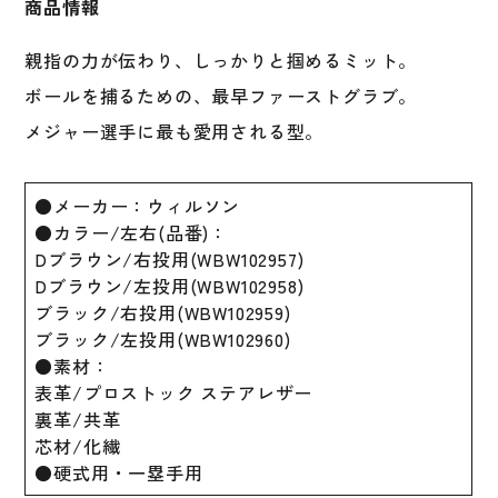
商品情報
タ
ッ
親指の力が伝わり、しっかりと掴めるミット。
フ
デ
ボールを捕るための、最早ファーストグラブ。
ュ
メジャー選手に最も愛用される型。
ア
ル
硬
●メーカー：ウィルソン
式
●カラー/左右(品番)：
用
Dブラウン/右投用(WBW102957)
一
Dブラウン/左投用(WBW102958)
般
ブラック/右投用(WBW102959)
フ
ブラック/左投用(WBW102960)
ァ
●素材：
ー
表革/プロストック ステアレザー
ス
裏革/共革
ト
芯材/化繊
ミ
●硬式用・一塁手用
ッ