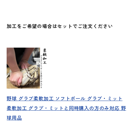
ト
一
塁
加工をご希望の場合はセットでご注文ください
手
用
36
型
WBW102957
WBW102958
WBW102959
WBW102960
個
野球 グラブ柔軟加工 ソフトボール グラブ・ミット
柔軟加工 グラブ・ミットと同時購入の方のみ対応 野
球用品