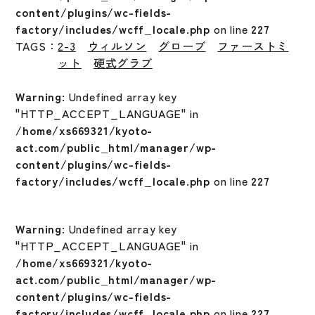
content/plugins/wc-fields-
factory/includes/wcff_locale.php
on line
227
TAGS：
2-3
ウィルソン
グローブ
ファーストミ
ット
硬式グラブ
Warning
: Undefined array key
"HTTP_ACCEPT_LANGUAGE" in
/home/xs669321/kyoto-
act.com/public_html/manager/wp-
content/plugins/wc-fields-
factory/includes/wcff_locale.php
on line
227
Warning
: Undefined array key
"HTTP_ACCEPT_LANGUAGE" in
/home/xs669321/kyoto-
act.com/public_html/manager/wp-
content/plugins/wc-fields-
factory/includes/wcff_locale.php
on line
227