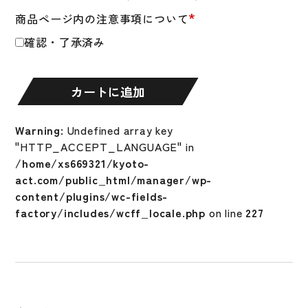
ン
*
商品ページ内の注意事項について
硬
式
確認・了承済み
グ
ロ
ー
カートに追加
ブ
グ
Warning
: Undefined array key
ラ
"HTTP_ACCEPT_LANGUAGE" in
ブ
/home/xs669321/kyoto-
Wilson
act.com/public_html/manager/wp-
Staff
content/plugins/wc-fields-
DUAL
factory/includes/wcff_locale.php
on line
227
ウ
ィ
ル
ソ
ン
ス