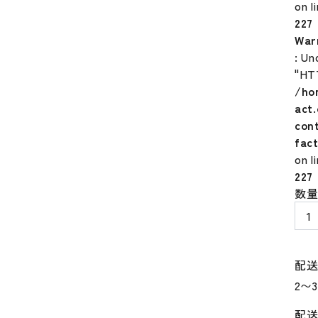
on l
227
War
: Un
"HT
/ho
act
con
fac
on l
227
野
数
球
フ
ラ
ン
配
ク
リ
ン
配