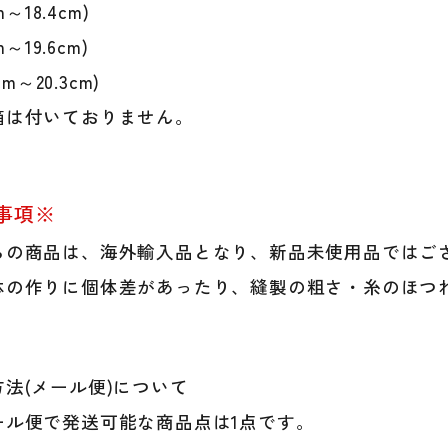
ャ
cm～18.4cm)
ー
m～19.6cm)
リ
ー
6cm～20.3cm)
グ
箱は付いておりません。
バ
ッ
テ
ィ
事項※
ン
グ
らの商品は、海外輸入品となり、新品未使用品ではご
グ
体の作りに個体差があったり、縫製の粗さ・糸のほつ
ラ
ブ
Fran
個
法(メール便)について
ル便で発送可能な商品点は1点です。