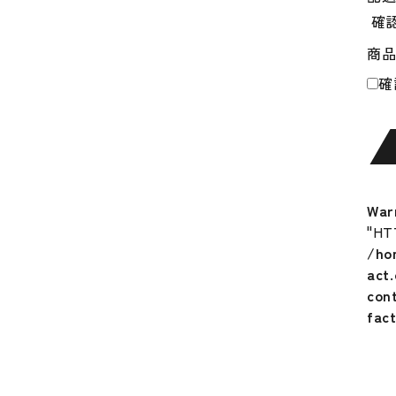
限
確
定
商
バ
ッ
確
テ
ィ
ン
グ
グ
ロ
War
ー
"HT
ブ
/ho
両
act
手
con
用
fac
CFX
PR
バ
ッ