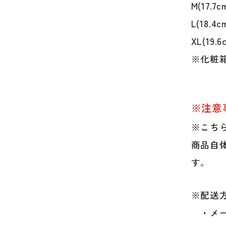
M(17.7
L(18.4c
XL(19.
※化粧
※注意
※こち
商品自
す。
※配送方
・メー