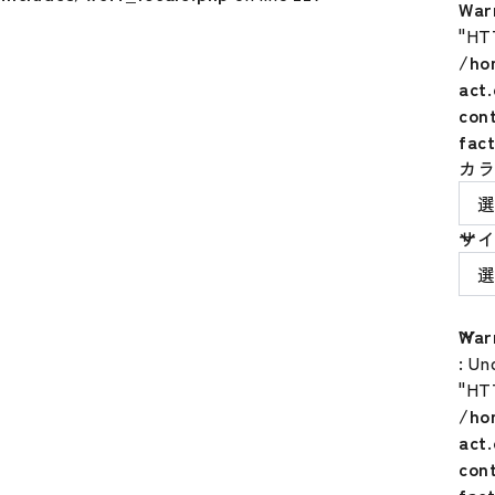
War
"HT
/ho
act
con
fac
カ
サ
War
: Un
"HT
/ho
act
con