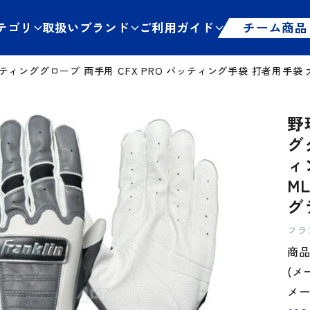
テゴリ
取扱いブランド
ご利用ガイド
チーム商品
ィンググローブ 両手用 CFX PRO バッティング手袋 打者用手袋 大人
野
グ
ィ
M
グラ
フラ
商品
(メ
メ