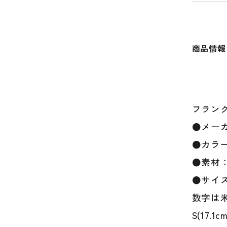
商品情報
フラン
●メーカ
●カラ
●素材
●サイ
数字は
S(17.1c