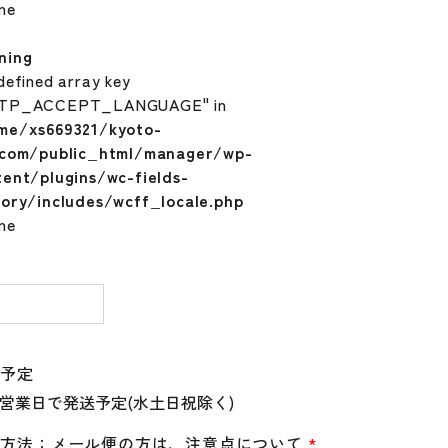
ine
ning
defined array key
TP_ACCEPT_LANGUAGE" in
me/xs669321/kyoto-
.com/public_html/manager/wp-
tent/plugins/wc-fields-
tory/includes/wcff_locale.php
ine
量
送予定
送方法：メール便の方は、注意点について
*