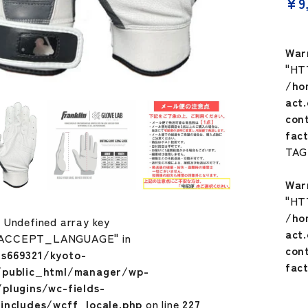
¥
9
War
"HT
/ho
act
con
fac
TA
War
"HT
/ho
: Undefined array key
act
ACCEPT_LANGUAGE" in
con
s669321/kyoto-
fac
/public_html/manager/wp-
plugins/wc-fields-
includes/wcff_locale.php
on line
227