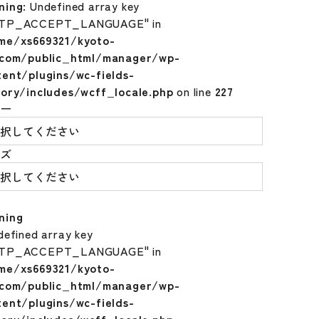
ning
: Undefined array key
TP_ACCEPT_LANGUAGE" in
me/xs669321/kyoto-
.com/public_html/manager/wp-
tent/plugins/wc-fields-
tory/includes/wcff_locale.php
on line
227
ラー
イズ
ning
defined array key
TP_ACCEPT_LANGUAGE" in
me/xs669321/kyoto-
.com/public_html/manager/wp-
tent/plugins/wc-fields-