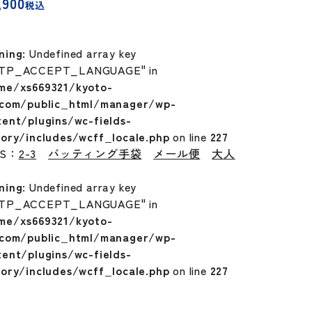
,900
税込
ning
: Undefined array key
TP_ACCEPT_LANGUAGE" in
me/xs669321/kyoto-
.com/public_html/manager/wp-
tent/plugins/wc-fields-
tory/includes/wcff_locale.php
on line
227
GS：
2-3
バッティング手袋
メール便
大人
ning
: Undefined array key
TP_ACCEPT_LANGUAGE" in
me/xs669321/kyoto-
.com/public_html/manager/wp-
tent/plugins/wc-fields-
tory/includes/wcff_locale.php
on line
227