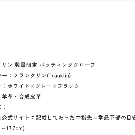
テ
ィ
ン
グ
手
袋
打
者
クリン 数量限定 バッティンググローブ
用
手
ー：フランクリン(franklin)
袋
ー：ホワイト×グレー×ブラック
大
人
：羊革・合成皮革
一
ズ：
般
ML
米公式サイトに記載してあった中指先～掌最下部の目
メ
m～17.7cm)
ジ