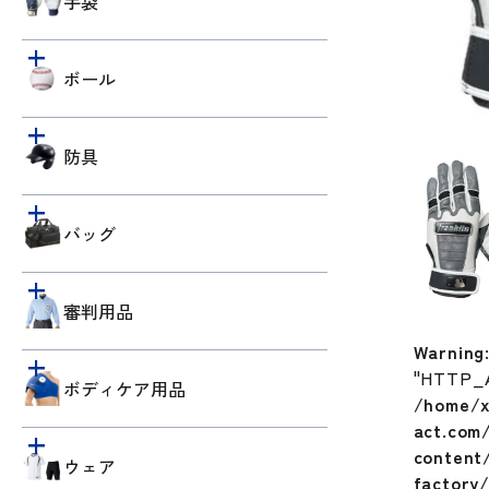
手袋
ボール
防具
バッグ
審判用品
Warning
"HTTP_
ボディケア用品
/home/x
act.com
content/
ウェア
factory/