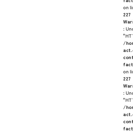
fac
on l
227
War
: Un
"HT
/ho
act
con
fac
on l
227
War
: Un
"HT
/ho
act
con
fac