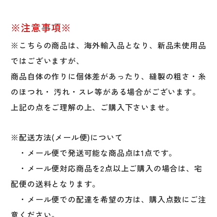
式
野
※注意事項※
球
軟
※こちらの商品は、海外輸入品となり、新品未使用品
式
ではございますが、
野
商品自体の作りに個体差があったり、縫製の粗さ・糸
球
草
のほつれ・ 汚れ・スレ等がある場合がございます。
野
上記の点をご理解の上、ご購入下さいませ。
球
大
人
※配送方法(メール便)について
一
・メール便で発送可能な商品点は1点です。
般
・メール便対応商品を2点以上ご購入の場合は、宅
ブ
ラ
配便の送料となります。
ッ
・メール便での配達を希望の方は、購入点数にご注
ク
意ください。