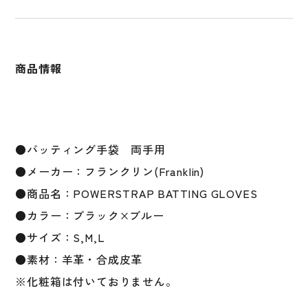
ッ
テ
ィ
ン
商品情報
グ
手
袋
カ
ス
●バッティング手袋 両手用
タ
ム
●メーカー：フランクリン(Franklin)
限
●商品名：POWERSTRAP BATTING GLOVES
定
●カラー：ブラック×ブルー
POWERSTRAP
BATTING
●サイズ：S,M,L
GLOVES
●素材：羊革・合成皮革
野
※化粧箱は付いておりません。
球
硬