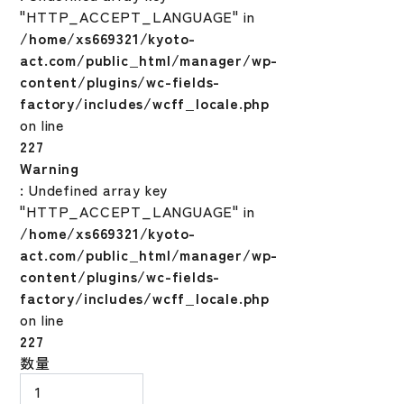
"HTTP_ACCEPT_LANGUAGE" in
/home/xs669321/kyoto-
act.com/public_html/manager/wp-
content/plugins/wc-fields-
factory/includes/wcff_locale.php
on line
227
Warning
: Undefined array key
"HTTP_ACCEPT_LANGUAGE" in
/home/xs669321/kyoto-
act.com/public_html/manager/wp-
content/plugins/wc-fields-
factory/includes/wcff_locale.php
on line
227
野
数量
球