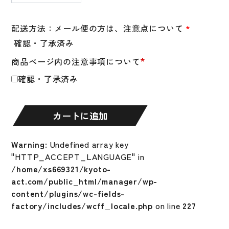
バ
ッ
テ
配送方法：メール便の方は、注意点について
*
ィ
確認・了承済み
ン
*
商品ページ内の注意事項について
グ
グ
確認・了承済み
ロ
ー
ブ
カートに追加
両
手
Warning
: Undefined array key
フ
"HTTP_ACCEPT_LANGUAGE" in
ラ
/home/xs669321/kyoto-
ン
act.com/public_html/manager/wp-
ク
content/plugins/wc-fields-
リ
factory/includes/wcff_locale.php
on line
227
ン
バ