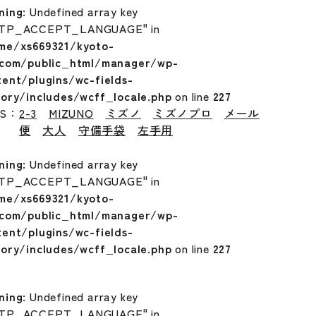
ning
: Undefined array key
TP_ACCEPT_LANGUAGE" in
me/xs669321/kyoto-
.com/public_html/manager/wp-
tent/plugins/wc-fields-
tory/includes/wcff_locale.php
on line
227
GS：
2-3
MIZUNO
ミズノ
ミズノプロ
メール
便
大人
守備手袋
左手用
ning
: Undefined array key
TP_ACCEPT_LANGUAGE" in
me/xs669321/kyoto-
.com/public_html/manager/wp-
tent/plugins/wc-fields-
tory/includes/wcff_locale.php
on line
227
ning
: Undefined array key
TP_ACCEPT_LANGUAGE" in