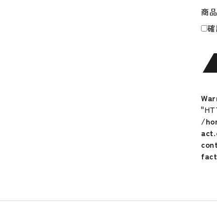
miz
商
ミ
ズ
確
ノ
プ
ロ
単
独
水
War
洗
"HT
い
/ho
可
act
能
con
左
fac
手
用
1EJ
大
人