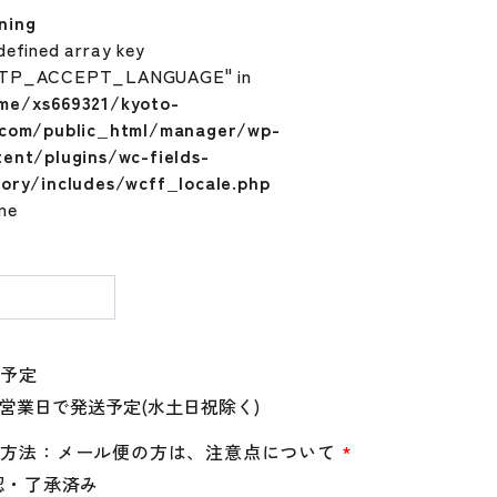
ning
defined array key
TP_ACCEPT_LANGUAGE" in
me/xs669321/kyoto-
.com/public_html/manager/wp-
tent/plugins/wc-fields-
tory/includes/wcff_locale.php
ine
量
送予定
送方法：メール便の方は、注意点について
*
認・了承済み