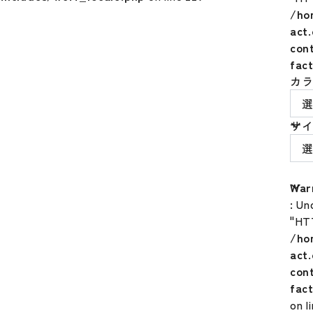
/ho
act
con
fac
カ
サ
War
: Un
"HT
/ho
act
con
fac
on l