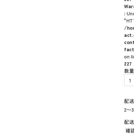
War
: Un
"HT
/ho
act
con
fac
on l
227
野
数
球
守
備
手
配
袋
ミ
ズ
配
ノ
確