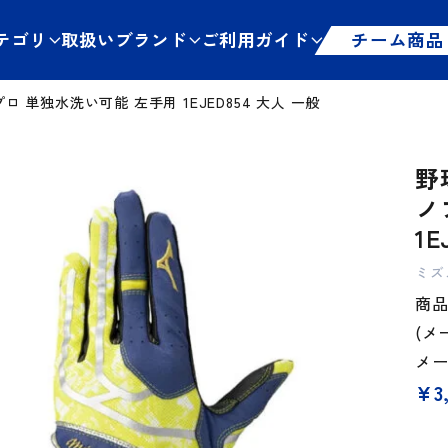
テゴリ
取扱いブランド
ご利用ガイド
チーム商品
プロ 単独水洗い可能 左手用 1EJED854 大人 一般
野
ノ
1E
ミズ
商品
(メ
メ
¥
3