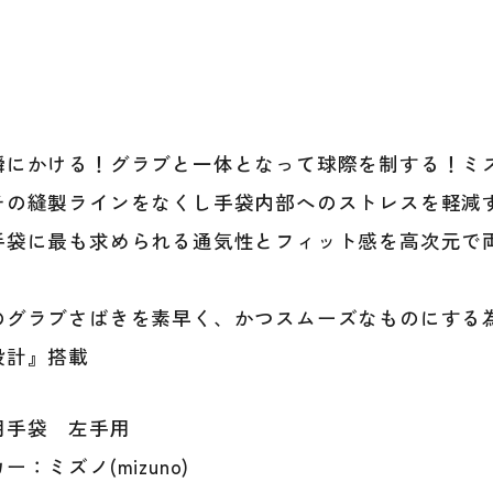
一
般
個
瞬にかける！グラブと一体となって球際を制する！ミ
チの縫製ラインをなくし手袋内部へのストレスを軽減
手袋に最も求められる通気性とフィット感を高次元で
）
のグラブさばきを素早く、かつスムーズなものにする
設計』搭載
用手袋 左手用
ー：ミズノ(mizuno)