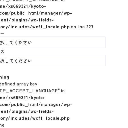
me/xs669321/kyoto-
.com/public_html/manager/wp-
tent/plugins/wc-fields-
tory/includes/wcff_locale.php
on line
227
ラー
イズ
ning
defined array key
TP_ACCEPT_LANGUAGE" in
me/xs669321/kyoto-
.com/public_html/manager/wp-
tent/plugins/wc-fields-
tory/includes/wcff_locale.php
ine