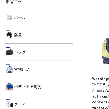
手袋
ボール
防具
バッグ
審判用品
Warning
"HTTP_
ボディケア用品
/home/x
act.com
content/
ウェア
factory/