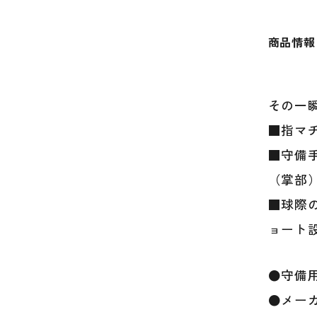
商品情報
その一
■指マ
■守備
（掌部
■球際
ョート
●守備
●メーカ