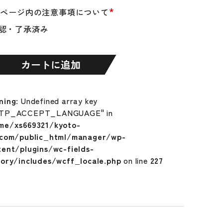
uno
*
品ページ内の注意事項について
認・了承済み
カートに追加
ning
: Undefined array key
TP_ACCEPT_LANGUAGE" in
me/xs669321/kyoto-
.com/public_html/manager/wp-
tent/plugins/wc-fields-
tory/includes/wcff_locale.php
on line
227
ED854