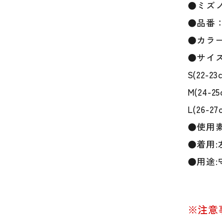
●ミズノ
●品番：1
●カラー
●サイ
S(22-23
M(24-25
L(26-27
●使用素
●着用:
●用途:
※注意