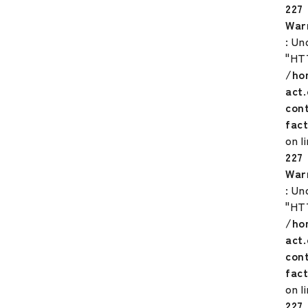
227
War
: Un
"HT
/ho
act
con
fac
on l
227
War
: Un
"HT
/ho
act
con
fac
on l
227