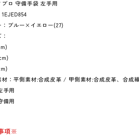
プロ 守備手袋 左手用
EJED854
：ブルー×イエロー(27)
ズ：
cm)
cm)
cm)
材：平側素材:合成皮革 / 甲側素材:合成皮革、合成
左手用
守備用
事項※