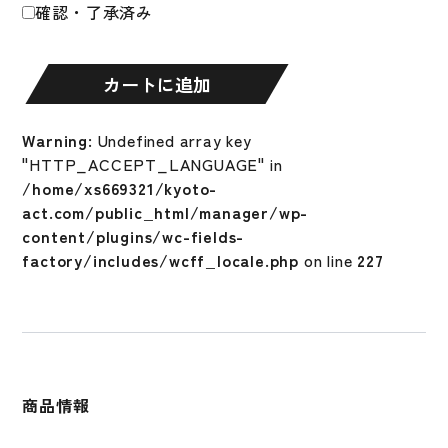
Ultra
確認・了承済み
DSP
ウ
ル
カートに追加
ト
ラ
Warning
: Undefined array key
EXPRESS
"HTTP_ACCEPT_LANGUAGE" in
YOURSELF
/home/xs669321/kyoto-
WITH
act.com/public_html/manager/wp-
DESIGN
content/plugins/wc-fields-
0.5mm
factory/includes/wcff_locale.php
on line
227
1.1mm
マ
ル
チ
カ
ラ
商品情報
ー
バ