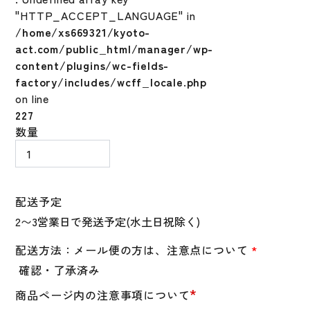
"HTTP_ACCEPT_LANGUAGE" in
/home/xs669321/kyoto-
act.com/public_html/manager/wp-
content/plugins/wc-fields-
factory/includes/wcff_locale.php
on line
227
リ
数量
ザ
ー
ド
ス
配送予定
キ
ン
ズ
配送方法：メール便の方は、注意点について
*
Lizard
確認・了承済み
Skins
*
商品ページ内の注意事項について
DSP