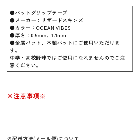
ッ
ト
●バットグリップテープ
ラ
●メーカー：リザードスキンズ
ッ
●カラー：OCEAN VIBES
プ
●厚さ：0.5mm、1.1mm
バ
●金属バット、木製バットにご使用いただけま
ッ
す。
ト
中学・高校野球ではご使用になれませんのでご注
用
意ください。
ア
ク
セ
サ
※注意事項※
リ
ー
DSPUB
バ
ッ
※配送方法(メール便)について
ト