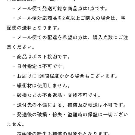
グ
・メール便で発送可能な商品点は1点です。
リ
・メール便対応商品を2点以上ご購入の場合は、宅
ッ
配便の送料となります。
プ
ベ
・メール便での配達を希望の方は、購入点数にご注
ー
意ください。
ス
・商品はポスト投函です。
ボ
ー
・日付指定は不可です。
ル
・お届けに1週間程度かかる場合もございます。
グ
・緩衝材は使用しません。
リ
ッ
・破損などの不良返品・交換不可です。
プ
・送付先の不備による、補償及び転送は不可です。
テ
・発送後の破損・紛失・盗難時の保証は一切ござい
ー
プ
ません。
メ
投函後の紛失も補償の対象外となります。