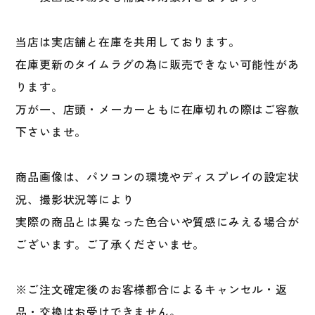
ジ
ャ
ー
当店は実店舗と在庫を共用しております。
リ
在庫更新のタイムラグの為に販売できない可能性があ
ー
ります。
グ
MLB
万が一、店頭・メーカーともに在庫切れの際はご容赦
軟
下さいませ。
式
硬
式
商品画像は、パソコンの環境やディスプレイの設定状
木
況、撮影状況等により
製
実際の商品とは異なった色合いや質感にみえる場合が
金
属
ございます。ご了承くださいませ。
バ
ッ
※ご注文確定後のお客様都合によるキャンセル・返
ト
個
品・交換はお受けできません。