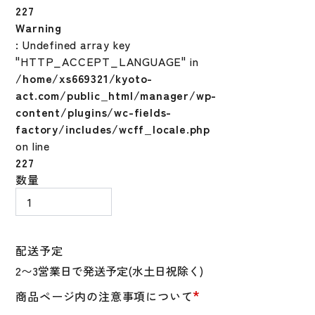
227
Warning
: Undefined array key
"HTTP_ACCEPT_LANGUAGE" in
/home/xs669321/kyoto-
act.com/public_html/manager/wp-
content/plugins/wc-fields-
factory/includes/wcff_locale.php
on line
227
ミ
数量
ズ
ノ
MIZUNO
ソ
配送予定
フ
ト
*
商品ページ内の注意事項について
ボ
ー