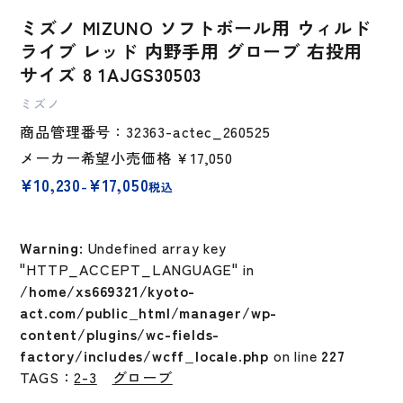
ミズノ MIZUNO ソフトボール用 ウィルド
ライブ レッド 内野手用 グローブ 右投用
サイズ 8 1AJGS30503
ミズノ
商品管理番号：32363-actec_260525
メーカー希望小売価格
￥17,050
価
¥
10,230
¥
17,050
–
税込
格
帯:
¥10,230
Warning
: Undefined array key
–
¥17,050
"HTTP_ACCEPT_LANGUAGE" in
/home/xs669321/kyoto-
act.com/public_html/manager/wp-
content/plugins/wc-fields-
factory/includes/wcff_locale.php
on line
227
TAGS：
2-3
グローブ