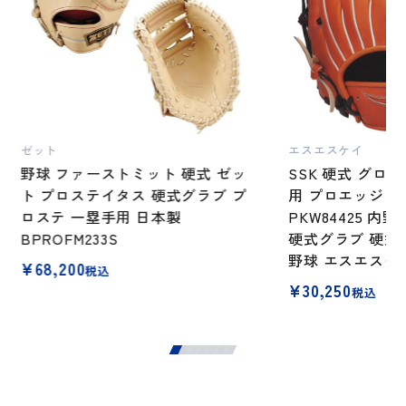
ゼット
エスエスケイ
野球 ファーストミット 硬式 ゼッ
SSK 硬式 グロ
ト プロステイタス 硬式グラブ プ
用 プロエッジシ
ロステ 一塁手用 日本製
PKW84425 内
BPROFM233S
硬式グラブ 硬式用
野球 エスエスケ
¥
68,200
税込
¥
30,250
税込