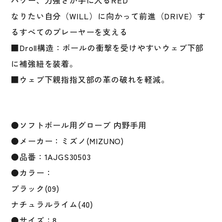
パワー、力強さが手に入るRED
ー
ブ
なりたい自分（WILL）に向かって前進（DRIVE）す
右
るすべてのプレーヤーを支える
投
■Droll構造：ボールの衝撃を受けやすいウェブ下部
用
サ
に補強紐を装着。
イ
■ウェブ下親指指又部の革の破れを軽減。
ズ
8
1AJGS30503
個
●ソフトボール用グローブ 内野手用
●メーカー：ミズノ(MIZUNO)
●品番：1AJGS30503
●カラー：
ブラック(09)
ナチュラルライム(40)
●サイズ：8