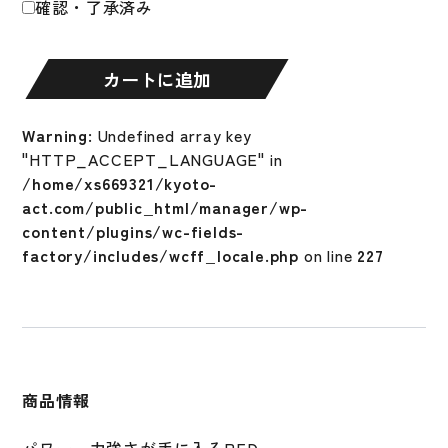
確認・了承済み
ル
用
ウ
カートに追加
ィ
ル
Warning
: Undefined array key
ド
"HTTP_ACCEPT_LANGUAGE" in
ラ
/home/xs669321/kyoto-
イ
act.com/public_html/manager/wp-
ブ
content/plugins/wc-fields-
レ
factory/includes/wcff_locale.php
on line
227
ッ
ド
内
野
手
用
商品情報
グ
ロ