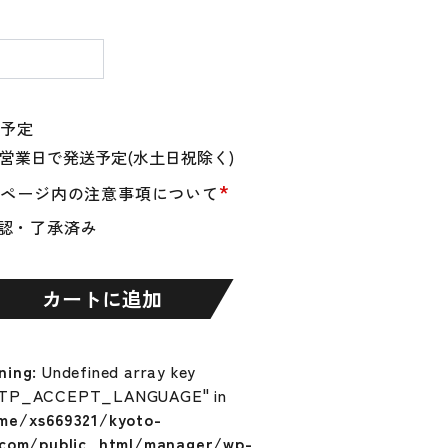
量
送予定
*
品ページ内の注意事項について
認・了承済み
カートに追加
ning
: Undefined array key
TP_ACCEPT_LANGUAGE" in
me/xs669321/kyoto-
.com/public_html/manager/wp-