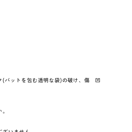
(バットを包む透明な袋)の破け、傷 凹
。
、
い。
ございません。