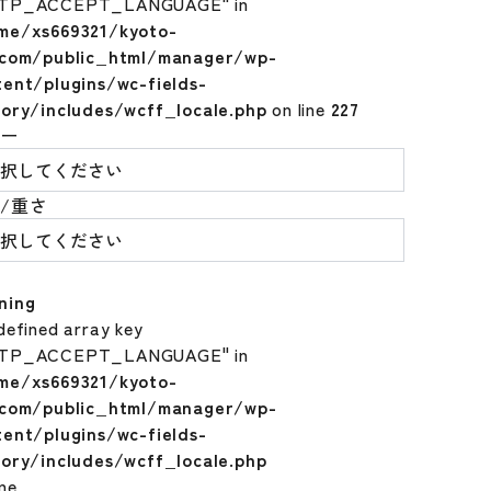
TP_ACCEPT_LANGUAGE" in
me/xs669321/kyoto-
.com/public_html/manager/wp-
tent/plugins/wc-fields-
tory/includes/wcff_locale.php
on line
227
ラー
/重さ
ning
defined array key
TP_ACCEPT_LANGUAGE" in
me/xs669321/kyoto-
.com/public_html/manager/wp-
tent/plugins/wc-fields-
tory/includes/wcff_locale.php
ine