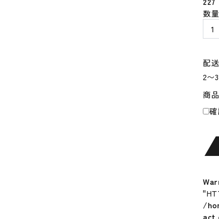
227
ヤ
数
ナ
セ
硬
式
配
木
製
商
バ
ッ
確
ト
母
の
日
モ
デ
War
ル
"HT
マ
/ho
ザ
act