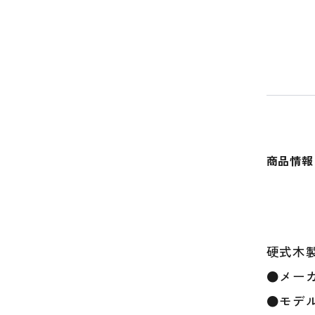
商品情報
硬式木
●メー
●モデル