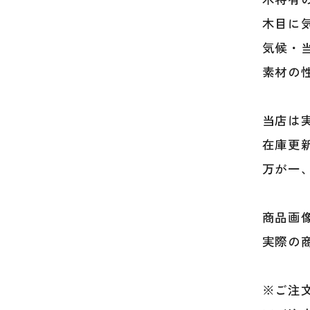
木目に
気候・
素材の
当店は
在庫更
万が一
商品画
実際の
※ご注