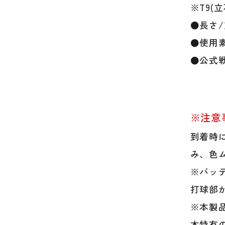
※T9(
●長さ/重
●使用
●公式
※注意
到着時
み、色
※バッ
打球部
※本製
木特有