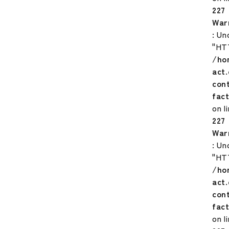
227
War
: Un
"HT
/ho
act
con
fac
on l
227
War
: Un
"HT
/ho
act
con
fac
on l