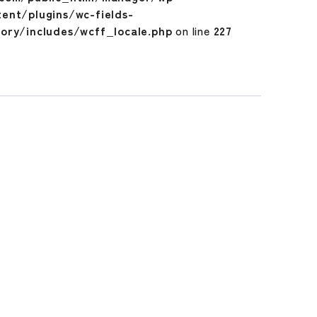
tent/plugins/wc-fields-
tory/includes/wcff_locale.php
on line
227
)