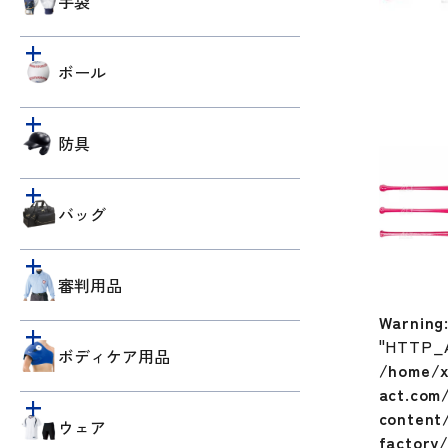
手袋
ボール
防具
バッグ
審判用品
Warning
"HTTP_
ボディケア用品
/home/x
act.com
content/
ウェア
factory/