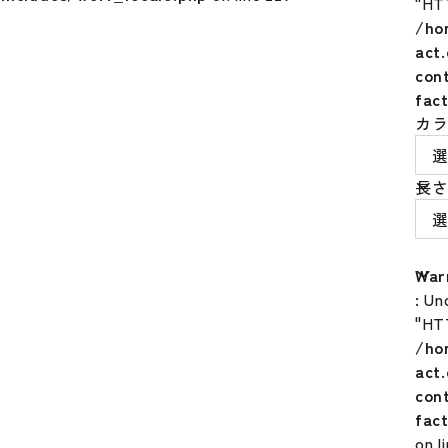
"HT
/ho
act
con
fac
カ
長さ
War
: Un
"HT
/ho
act
con
fac
on l