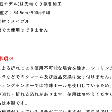
立石モデル)は先端くり抜き加工
ル
立
さ：84.5cm/900g平均
石
素材：メイプル
モ
デ
戦での使用はできません。
ル
メ
イ
プ
事項※
ル
ト
による折れにより使用不可能な場合を除き、シュリンク
ッ
ムラなどでのクレーム及び返品交換は受け付けません
プ
バ
ティングセンターでは特殊ボールを使用しているため
ラ
が凹む・折れる恐れがあります。使用はお控えくださ
ン
ス
品は木製です。
硬
の模様が入っている場合がございますが、不良品では