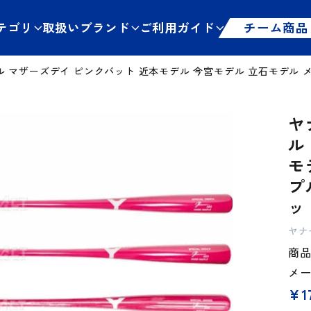
テゴリ
取扱いブランド
ご利用ガイド
チーム商品
ル マザーズデイ ピンクバット 近本モデル 今宮モデル 立石モデル 
ヤ
ル
モ
プ
ッ
ヤナ
商品管
メ
¥
1