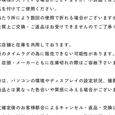
式
用
気を付けてご使用ください。
木
当たり所により数回の使用で折れる場合がございます
製
バ
性質上ご交換・ご返品はお受けできませんのでご了承
ッ
ト
個
実店舗と在庫を共用しております。
新のタイムラグの為に販売できない可能性があります
、店頭・メーカーともに在庫切れの際はご容赦下さい
像は、パソコンの環境やディスプレイの設定状況、撮
商品とは異なった色合いや質感にみえる場合がござい
文確定後のお客様都合によるキャンセル・返品・交換