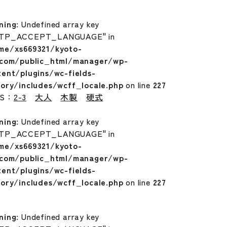
ning
: Undefined array key
TP_ACCEPT_LANGUAGE" in
me/xs669321/kyoto-
.com/public_html/manager/wp-
tent/plugins/wc-fields-
tory/includes/wcff_locale.php
on line
227
GS：
2-3
大人
木製
硬式
ning
: Undefined array key
TP_ACCEPT_LANGUAGE" in
me/xs669321/kyoto-
.com/public_html/manager/wp-
tent/plugins/wc-fields-
tory/includes/wcff_locale.php
on line
227
ning
: Undefined array key