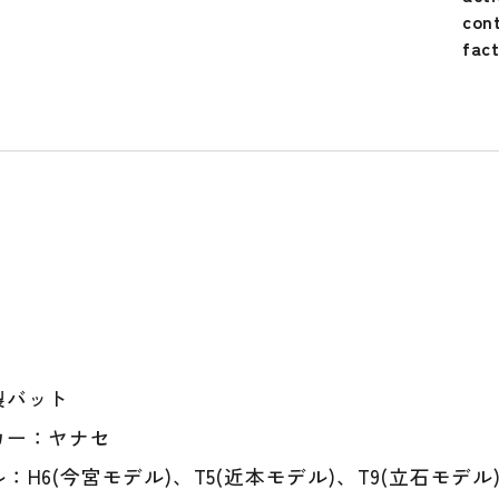
ー
con
ズ
fac
デ
イ
ピ
ン
ク
バ
ッ
ト
近
本
モ
デ
ル
製バット
今
カー：ヤナセ
宮
モ
：H6(今宮モデル)、T5(近本モデル)、T9(立石モデル
デ