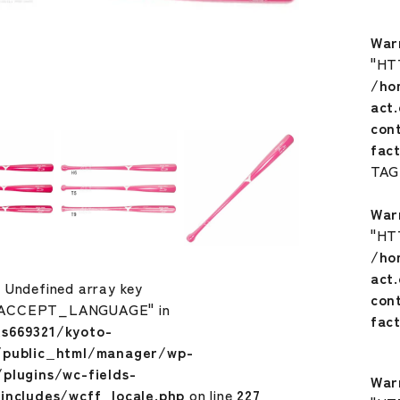
War
"HT
/ho
act
con
fac
TA
War
"HT
/ho
act
: Undefined array key
con
ACCEPT_LANGUAGE" in
fac
s669321/kyoto-
/public_html/manager/wp-
plugins/wc-fields-
War
includes/wcff_locale.php
on line
227