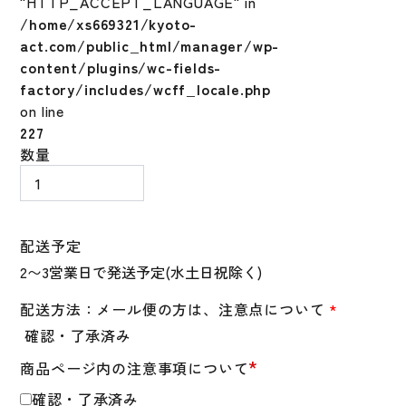
"HTTP_ACCEPT_LANGUAGE" in
/home/xs669321/kyoto-
act.com/public_html/manager/wp-
content/plugins/wc-fields-
factory/includes/wcff_locale.php
on line
227
野
数量
球
バ
ッ
テ
配送予定
ィ
ン
グ
配送方法：メール便の方は、注意点について
*
グ
確認・了承済み
ロ
*
商品ページ内の注意事項について
ー
ブ
確認・了承済み