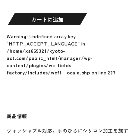
大
人
両
カートに追加
手
用
Warning
: Undefined array key
ア
"HTTP_ACCEPT_LANGUAGE" in
ン
/home/xs669321/kyoto-
ダ
act.com/public_html/manager/wp-
ー
content/plugins/wc-fields-
ア
factory/includes/wcff_locale.php
on line
227
ー
マ
ー
UNDER
ARMOUR
33
商品情報
ク
リ
ウォッシャブル対応。手のひらにシリコン加工を施す
ー