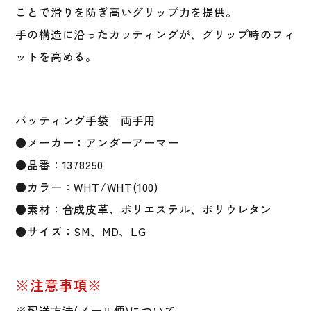
ン
ことで滑りを防ぎ高いグリップ力を提供。
ア
手の構造に沿ったカッティングが、グリップ時のフィ
ッ
ットを高める。
プ
バ
ッ
テ
バッティング手袋 両手用
ィ
●メーカー：アンダーアーマー
ン
グ
●品番：1378250
グ
●カラー：WHT/WHT(100)
ロ
●素材：合成皮革、ポリエステル、ポリウレタン
ー
ブ
●サイズ：SM、MD、LG
1378250
バ
ッ
※注意事項※
テ
※配送方法(メール便)について