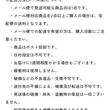
ィ
ン
・メール便で発送可能な商品点は1点です。
グ
・メール便対応商品を2点以上ご購入の場合は、宅
グ
配便の送料となります。
ラ
ブ
・メール便での配達を希望の方は、購入点数にご注
バ
意ください。
ッ
・商品はポスト投函です。
テ
ィ
・日付指定は不可です。
ン
・お届けに1週間程度かかる場合もございます。
グ
・緩衝材は使用しません。
手
袋
・破損などの不良返品・交換不可です。
手
・送付先の不備による、補償及び転送は不可です。
ぶ
・発送後の破損・紛失・盗難時の保証は一切ござい
く
ろ
ません。
個
投函後の紛失も補償の対象外となります。