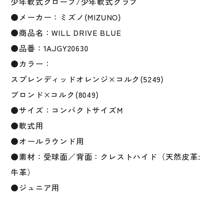
少年軟式グローブ/少年軟式グラブ
用
●メーカー：ミズノ(MIZUNO)
サ
イ
●商品名：WILL DRIVE BLUE
ズ
●品番：1AJGY20630
コ
●カラー：
ン
パ
スプレンディッドオレンジ×コルク(5249)
ク
ブロンド×コルク(8049)
ト
●サイズ：コンパクトサイズM
M
個
●軟式用
●オールラウンド用
●素材：受球面／背面：クレストハイド（天然皮革:
牛革）
●ジュニア用