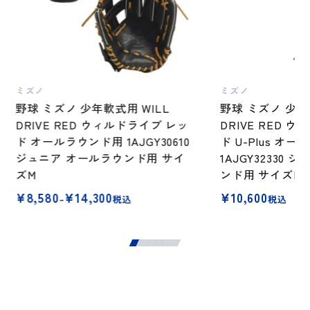
ミズノ
ミズノ
野球 ミズノ 少年軟式用 WILL
野球 ミズノ 少年
DRIVE RED ウィルドライブ レッ
DRIVE RED 
ド オールラウンド用 1AJGY30610
ド U-Plus オ
ジュニア オールラウンド用 サイ
1AJGY32330
ズM
ンド用 サイズM
価
¥
8,580
¥
14,300
¥
10,600
–
税込
税込
格
帯:
¥8,580
–
¥14,300