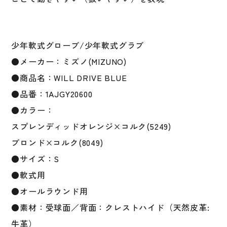
ュ
ニ
ア
オ
少年軟式グローブ/少年軟式グラブ
ー
●メーカー：ミズノ(MIZUNO)
ル
ラ
●商品名：WILL DRIVE BLUE
ウ
●品番：1AJGY20600
ン
●カラー：
ド
用
スプレンディッドオレンジ×コルク(5249)
サ
ブロンド×コルク(8049)
イ
●サイズ：S
ズ
S
●軟式用
個
●オールラウンド用
●素材：受球面／背面：クレストハイド（天然皮革:
牛革）