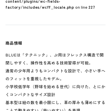
content/plugins/wc-fields-
ル
factory/includes/wcff_locale.php
on line
227
ド
ラ
イ
ブ
ブ
ル
商品情報
ー
オ
BLUEは「テクニック」、Jr用はフレックス構造で開
ー
閉しやすく、操作性を高める技術習得が可能。
ル
ラ
通常の少年用よりもコンパクトな設計で、小さい手へ
ウ
のフィットを重視したモデル。
ン
小学校低学年（野球を始める世代）に向けた、とにか
ド
用
くコンパクトなサイズ設計
1AJGY20600
基本型は紐の数を最小限にし、革の厚みも薄めにする
ジ
ことで動きやすい（扱いやすい）を表現