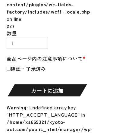
content/plugins/wc-fields-
factory/includes/wcff_locale.php
on line
227
野
数量
球
ミ
ズ
*
商品ページ内の注意事項について
ノ
確認・了承済み
少
年
軟
カートに追加
式
用
WILL
Warning
: Undefined array key
DRIVE
"HTTP_ACCEPT_LANGUAGE" in
BLUE
/home/xs669321/kyoto-
ウ
act.com/public_html/manager/wp-
ィ