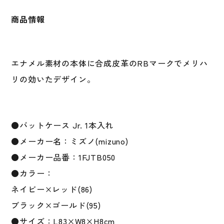
ノ
バ
商品情報
ッ
ト
ケ
ー
エナメル素材の本体に合成皮革のRBマークでメリハ
ス
リの効いたデザイン。
Jr.
1
本
入
●バットケース Jr. 1本入れ
れ
●メーカー名：ミズノ(mizuno)
mizuno
●メーカー品番：1FJTB050
1FJTB050
バ
●カラー：
ッ
ネイビー×レッド(86)
グ
ブラック×ゴールド(95)
個
●サイズ：L83×W8×H8cm