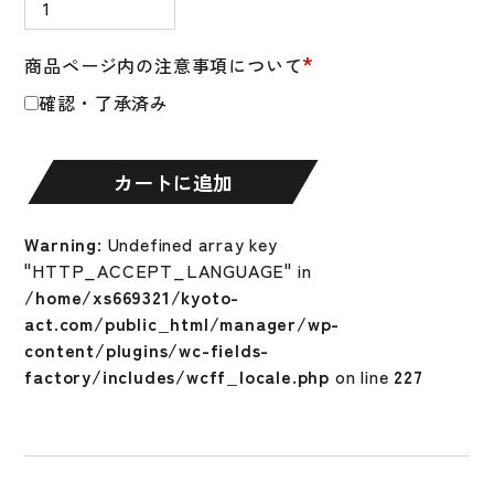
バ
ッ
*
商品ページ内の注意事項について
ト
確認・了承済み
ケ
ー
ス
カートに追加
少
年
用
Warning
: Undefined array key
ジ
"HTTP_ACCEPT_LANGUAGE" in
ュ
/home/xs669321/kyoto-
ニ
act.com/public_html/manager/wp-
ア
content/plugins/wc-fields-
子
factory/includes/wcff_locale.php
on line
227
供
用
ミ
ズ