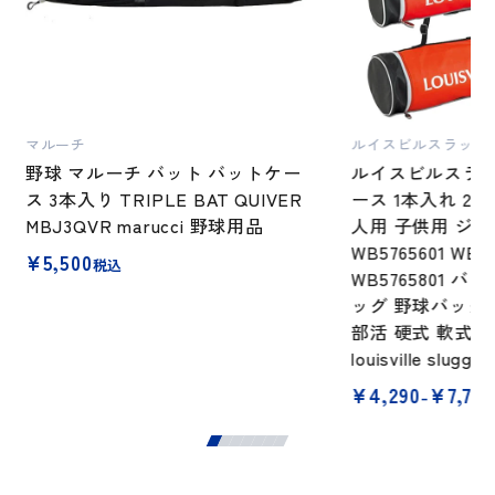
マルーチ
ルイスビルスラッガ
野球 マルーチ バット バットケー
ルイスビルスラッ
ス 3本入り TRIPLE BAT QUIVER
ース 1本入れ 2本
MBJ3QVR marucci 野球用品
人用 子供用 ジュニ
WB5765601 WB57
¥
5,500
税込
WB5765801 
ッグ 野球バッグ
部活 硬式 軟式 
louisville slugger
価
¥
4,290
¥
7,700
–
格
帯:
¥4,290
–
¥7,700