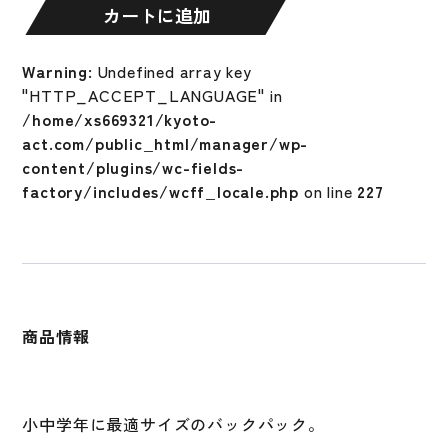
パ
カートに追加
ッ
ク
Warning
: Undefined array key
ジ
"HTTP_ACCEPT_LANGUAGE" in
ュ
/home/xs669321/kyoto-
ニ
act.com/public_html/manager/wp-
ア
content/plugins/wc-fields-
少
factory/includes/wcff_locale.php
on line
227
年
Jr.
23L
リ
ュ
ッ
商品情報
ク
サ
ッ
ク
小中学年に最適サイズのバックパック。
少