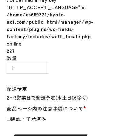
"HTTP_ACCEPT_LANGUAGE" in
/home/xs669321/kyoto-
act.com/public_html/manager/wp-
content/plugins/wc-fields-
factory/includes/wcff_locale.php
on line
227
ミ
数量
ズ
ノ
バ
ッ
配送予定
グ
野
*
商品ページ内の注意事項について
球
バ
確認・了承済み
ッ
ク