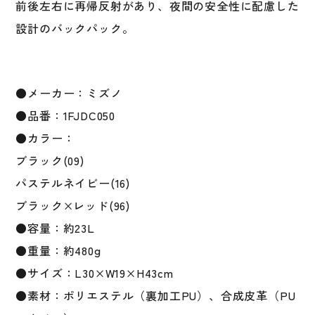
前後左右に再帰反射があり、夜間の安全性に配慮した
年
野
設計のバックパック。
球
MIZUNO
1FJDC050
●メーカー：ミズノ
個
●品番：1FJDC050
●カラー：
ブラック(09)
パステルネイビー(16)
ブラック×レッド(96)
●容量：約23L
●重量：約480g
●サイズ：L30×W19×H43cm
●素材：ポリエステル（裏加工PU）、合成皮革（PU