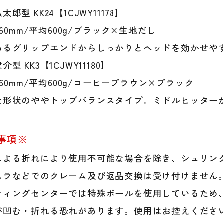
式
郎型 KK24【1CJWY11178】
バ
/φ60mm/平均600g/ブラック×生地だし
ッ
ト
あるグリップエンドからしっかりとヘッドを効かせや
少
型 KK3【1CJWY11180】
年
miz
/φ60mm/平均600g/コーヒーブラウン×ブラック
個
な形状のややトップバランスタイプ。ミドルヒッター
事項※
による折れにより使用不可能な場合を除き、シュリンク
ムラなどでのクレーム及び返品交換は受け付けません
ティングセンターでは特殊ボールを使用しているため
が凹む・折れる恐れがあります。使用はお控えくださ