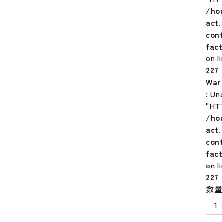
/ho
act
con
fac
on l
227
War
: Un
"HT
/ho
act
con
fac
on l
227
ミ
数
ズ
ノ