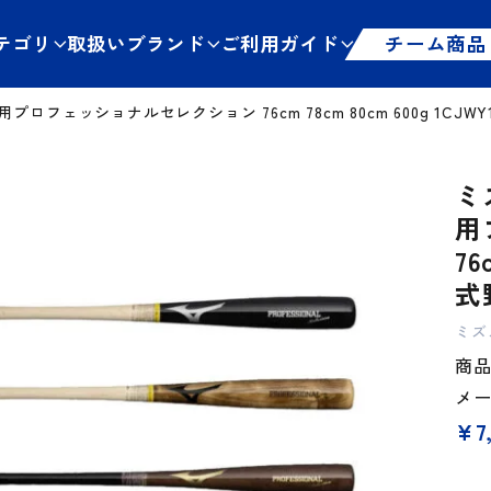
テゴリ
取扱いブランド
ご利用ガイド
チーム商品
フェッショナルセレクション 76cm 78cm 80cm 600g 1CJWY1
ミ
用
76
式
ミズ
商品管
メ
¥
7