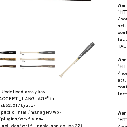
War
"HT
/ho
act
con
fac
TA
War
"HT
/ho
act
con
: Undefined array key
fac
ACCEPT_LANGUAGE" in
s669321/kyoto-
/public_html/manager/wp-
War
plugins/wc-fields-
"HT
includes/wcff_locale.php
on line
227
/ho