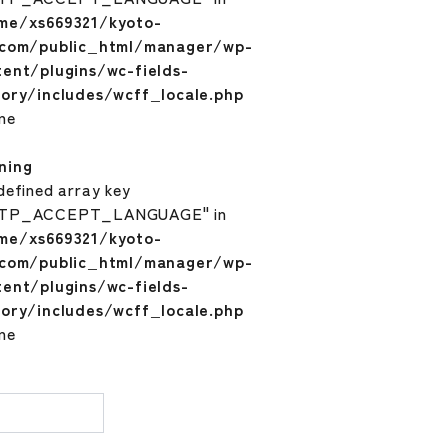
me/xs669321/kyoto-
.com/public_html/manager/wp-
tent/plugins/wc-fields-
tory/includes/wcff_locale.php
ine
ning
defined array key
TP_ACCEPT_LANGUAGE" in
me/xs669321/kyoto-
.com/public_html/manager/wp-
tent/plugins/wc-fields-
tory/includes/wcff_locale.php
ine
量