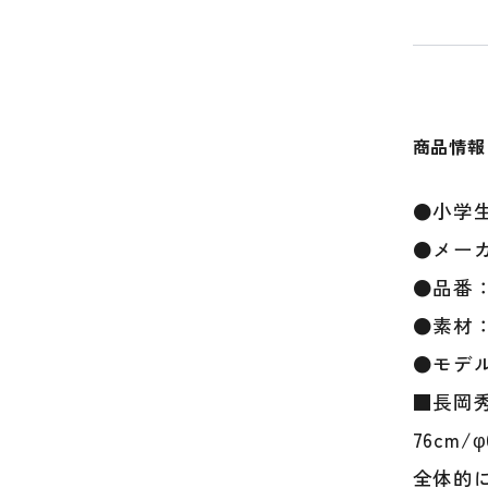
商品情報
●小学
●メーカ
●品番：1
●素材
●モデ
■長岡秀樹
76cm
全体的