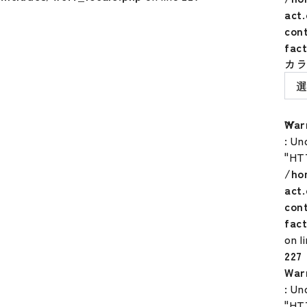
act
con
fac
カ
War
: Un
"HT
/ho
act
con
fac
on l
227
War
: Un
"HT