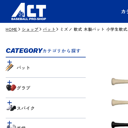
カ
HOME
ショップ
バット
ミズノ 軟式 木製バット 小学生軟式用プロ
CATEGORY
カテゴリから探す
バット
グラブ
スパイク