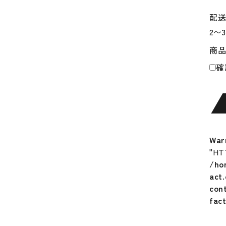
軟
式
配
木
製
商
バ
ッ
確
ト
小
学
生
軟
式
War
用
"HT
プ
/ho
ロ
act
フ
con
ェ
fac
ッ
シ