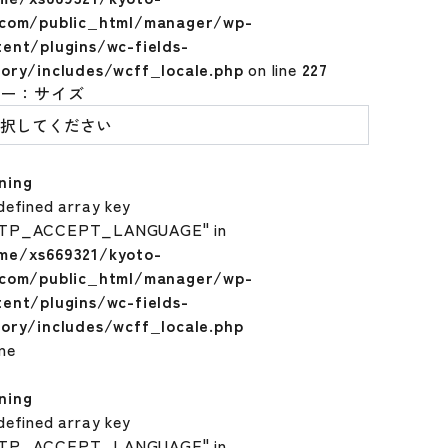
.com/public_html/manager/wp-
tent/plugins/wc-fields-
tory/includes/wcff_locale.php
on line
227
ラー：サイズ
ning
defined array key
TP_ACCEPT_LANGUAGE" in
me/xs669321/kyoto-
.com/public_html/manager/wp-
tent/plugins/wc-fields-
tory/includes/wcff_locale.php
ine
ning
defined array key
TP_ACCEPT_LANGUAGE" in