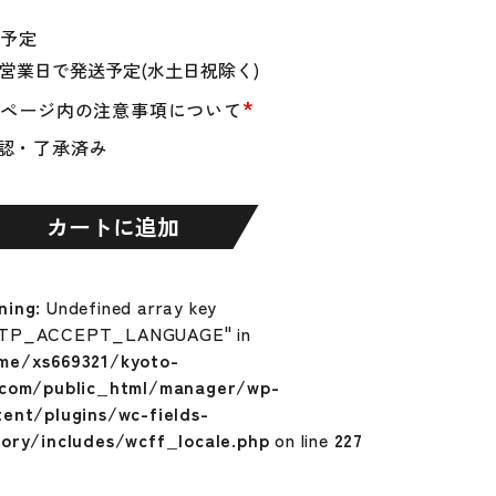
送予定
*
品ページ内の注意事項について
認・了承済み
カートに追加
ning
: Undefined array key
TP_ACCEPT_LANGUAGE" in
me/xs669321/kyoto-
.com/public_html/manager/wp-
tent/plugins/wc-fields-
tory/includes/wcff_locale.php
on line
227