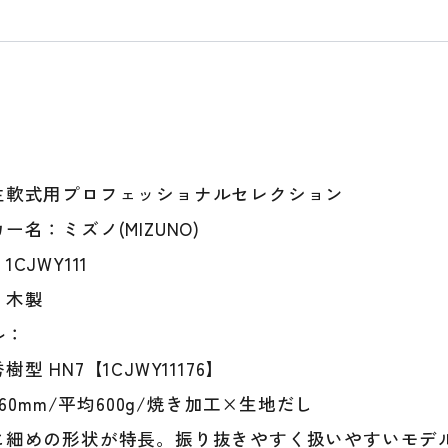
ョ
ナ
ル
セ
レ
ク
シ
ョ
生軟式用プロフェッショナルセレクション
ン
ー名：ミズノ(MIZUNO)
76c
78c
CJWY111
80c
：木製
600
1CJ
ル：
軟
型 HN7【1CJWY11176】
式
野
/φ60mm/平均600g/焼き加工×生地だし
球
に細めの形状が特長。振り抜きやすく扱いやすいモデ
軟