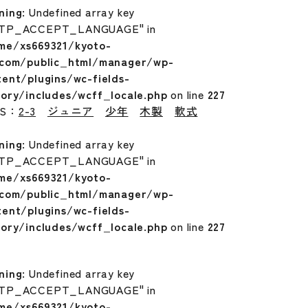
ning
: Undefined array key
TP_ACCEPT_LANGUAGE" in
me/xs669321/kyoto-
.com/public_html/manager/wp-
tent/plugins/wc-fields-
tory/includes/wcff_locale.php
on line
227
GS：
2-3
ジュニア
少年
木製
軟式
ning
: Undefined array key
TP_ACCEPT_LANGUAGE" in
me/xs669321/kyoto-
.com/public_html/manager/wp-
tent/plugins/wc-fields-
tory/includes/wcff_locale.php
on line
227
ning
: Undefined array key
TP_ACCEPT_LANGUAGE" in
me/xs669321/kyoto-