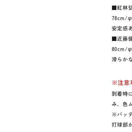
■紅林弘太
78cm
安定感
■近藤健介
80cm
滑らか
※注意
到着時
み、色
※バッ
打球部