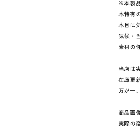
※本製
木特有
木目に
気候・
素材の
当店は
在庫更
万が一
商品画
実際の