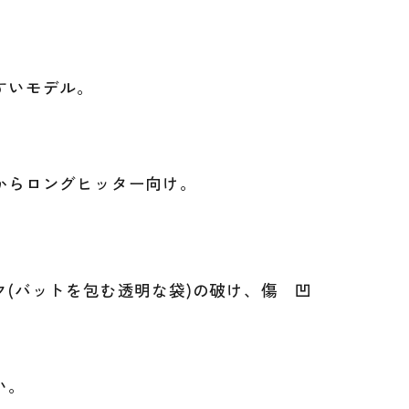
すいモデル。
uno
からロングヒッター向け。
(バットを包む透明な袋)の破け、傷 凹
。
、
い。