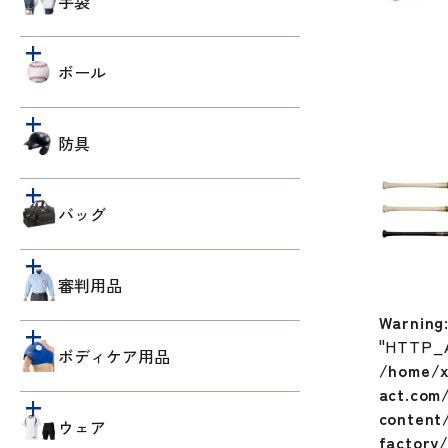
手袋
ボール
防具
バッグ
審判用品
Warning
"HTTP_
ボディケア用品
/home/x
act.com
content/
ウェア
factory/