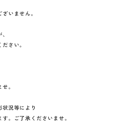
ございません。
が、
ください。
。
ませ。
影状況等により
ます。ご了承くださいませ。