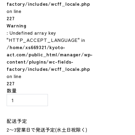
factory/includes/wcff_locale.php
on line
227
Warning
: Undefined array key
"HTTP_ACCEPT_LANGUAGE" in
/home/xs669321/kyoto-
act.com/public_html/manager/wp-
content/plugins/wc-fields-
factory/includes/wcff_locale.php
on line
227
ミ
数量
ズ
ノ
プ
ロ
配送予定
野
球