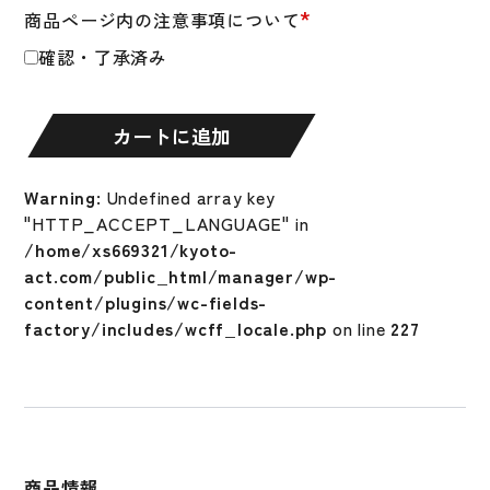
*
商品ページ内の注意事項について
ト
レ
確認・了承済み
ー
ニ
ン
カートに追加
グ
シ
Warning
: Undefined array key
ュ
"HTTP_ACCEPT_LANGUAGE" in
ー
/home/xs669321/kyoto-
ズ
act.com/public_html/manager/wp-
ク
content/plugins/wc-fields-
ッ
factory/includes/wcff_locale.php
on line
227
シ
ョ
ン
レ
ボ
ラ
商品情報