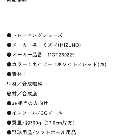
ン
プ
ロ
勝
色
●トレーニングシューズ
コ
レ
●メーカー名：ミズノ(MIZUNO)
ク
●メーカー品番：11GT260229
シ
●カラー：ネイビー×ホワイト×レッド(29)
ョ
ン
●素材：
ワ
甲材／合成繊維
イ
底材／合成底
ド
3E
●3E相当の方向け
11GT260229
●インソール/GGソール
mizuno
●質量/約300g（27.0cm片方）
pro
個
●野球用品/ソフトボール用品