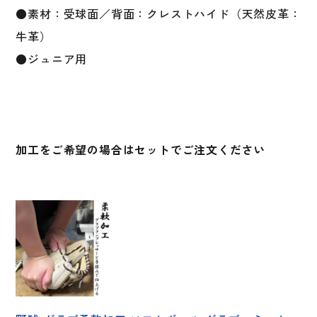
1AJGY33001
●素材：受球面／背面：クレストハイド（天然皮革：
グ
牛革）
ロ
ー
●ジュニア用
ブ
個
加工をご希望の場合はセットでご注文ください