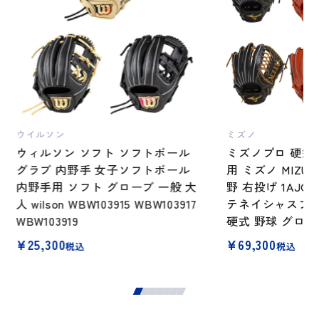
ウイルソン
ミズノ
ウィルソン ソフト ソフトボール
ミズノプロ 硬式
グラブ 内野手 女子ソフトボール
用 ミズノ MIZU
内野手用 ソフト グローブ 一般 大
野 右投げ 1AJGH
人 wilson WBW103915 WBW103917
テネイシャスプ
WBW103919
硬式 野球 グロー
¥
25,300
¥
69,300
税込
税込