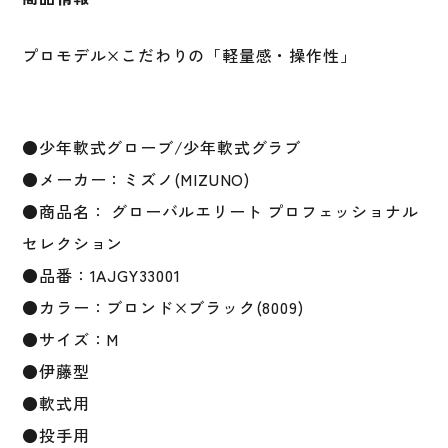
ョ
ナ
ル
プロモデル×こだわりの「軽量感・操作性」
セ
レ
ク
シ
●少年軟式グローブ/少年軟式グラブ
ョ
●メーカー：ミズノ(MIZUNO)
ン
●商品名： グローバルエリート プロフェッショナル
伊
藤
セレクション
型
●品番：1AJGY33001
サ
●カラー：ブロンド×ブラック(8009)
イ
ズ
●サイズ：M
M
●伊藤型
投
●軟式用
手
用
●投手用