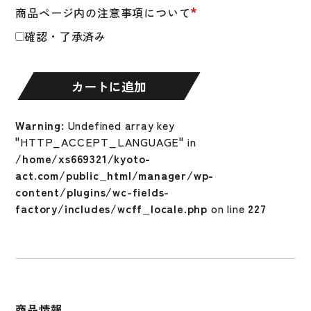
*
商品ページ内の注意事項について
軟
式
確認・了承済み
用
グ
ロ
カートに追加
ー
バ
Warning
: Undefined array key
ル
"HTTP_ACCEPT_LANGUAGE" in
エ
/home/xs669321/kyoto-
リ
act.com/public_html/manager/wp-
ー
content/plugins/wc-fields-
ト
factory/includes/wcff_locale.php
on line
227
プ
ロ
フ
ェ
ッ
シ
商品情報