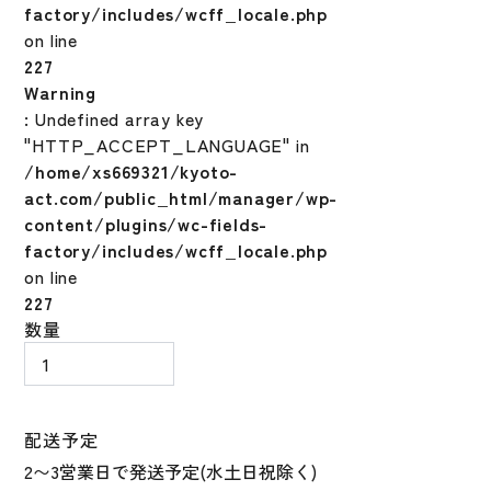
factory/includes/wcff_locale.php
on line
227
Warning
: Undefined array key
"HTTP_ACCEPT_LANGUAGE" in
/home/xs669321/kyoto-
act.com/public_html/manager/wp-
content/plugins/wc-fields-
factory/includes/wcff_locale.php
on line
227
野
数量
球
ミ
ズ
ノ
配送予定
少
年