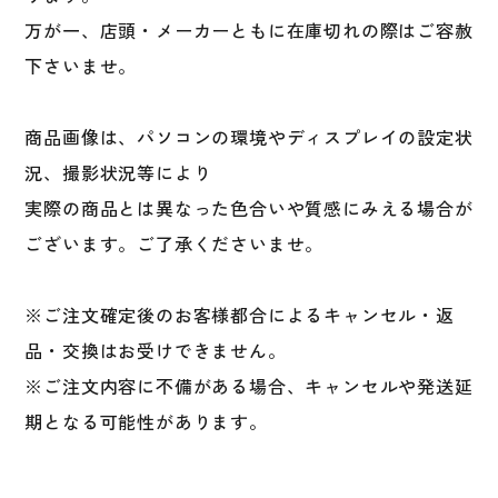
フ
万が一、店頭・メーカーともに在庫切れの際はご容赦
サ
下さいませ。
イ
ク
リ
商品画像は、パソコンの環境やディスプレイの設定状
ン
況、撮影状況等により
グ
実際の商品とは異なった色合いや質感にみえる場合が
自
転
ございます。ご了承くださいませ。
車
ラ
※ご注文確定後のお客様都合によるキャンセル・返
ン
ニ
品・交換はお受けできません。
ン
※ご注文内容に不備がある場合、キャンセルや発送延
グ
期となる可能性があります。
ア
ウ
ト