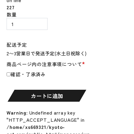
on line
227
ワ
数量
ー
ル
ド
ペ
配送予定
ガ
サ
*
商品ページ内の注意事項について
ス
ス
確認・了承済み
ポ
ー
ツ
カートに追加
サ
ン
Warning
: Undefined array key
グ
"HTTP_ACCEPT_LANGUAGE" in
ラ
/home/xs669321/kyoto-
ス