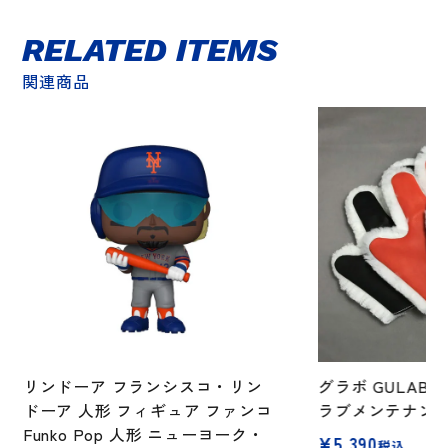
ド
ア
RELATED ITEMS
個
関連商品
リンドーア フランシスコ・リン
グラボ GULABO
ドーア 人形 フィギュア ファンコ
ラブメンテナンス
Funko Pop 人形 ニューヨーク・
¥
5,390
税込