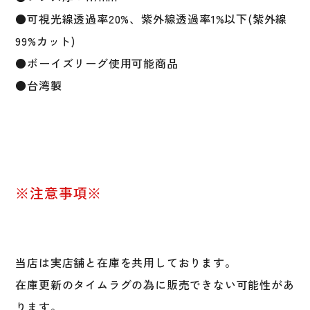
供
●可視光線透過率20%、紫外線透過率1%以下(紫外線
メ
99%カット)
ガ
ネ
●ボーイズリーグ使用可能商品
眼
●台湾製
鏡
UV
カ
ッ
ト
野
※注意事項※
球
陸
上
テ
ニ
当店は実店舗と在庫を共用しております。
ス
在庫更新のタイムラグの為に販売できない可能性があ
ゴ
ります。
ル