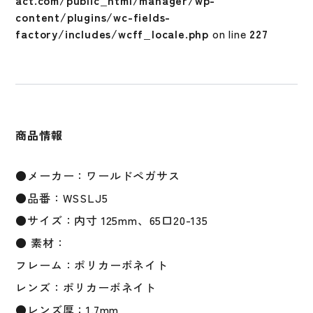
act.com/public_html/manager/wp-
WSSLJ5
content/plugins/wc-fields-
小
factory/includes/wcff_locale.php
on line
227
顔
用
ボ
ー
イ
ズ
商品情報
リ
ー
グ
●メーカー：ワールドペガサス
公
●品番：WSSLJ5
認
●サイズ：内寸 125mm、65口20-135
レ
デ
● 素材：
ィ
フレーム：ポリカーボネイト
ー
レンズ：ポリカーボネイト
ス
子
●レンズ厚：1.7mm