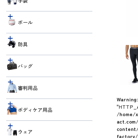
手袋
ボール
防具
バッグ
審判用品
Warning
"HTTP_
ボディケア用品
/home/x
act.com
content/
ウェア
factory/