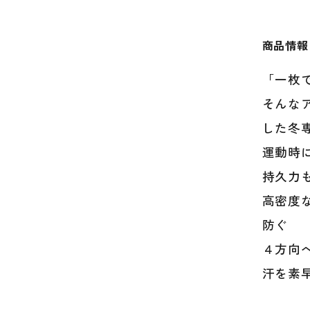
商品情報
「一枚
そんな
した冬
運動時
持久力
高密度
防ぐ
４方向
汗を素