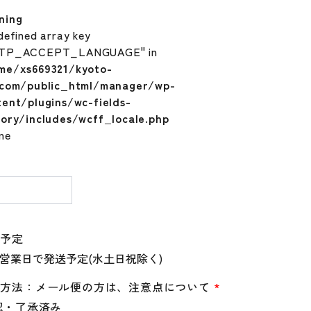
ning
defined array key
TP_ACCEPT_LANGUAGE" in
me/xs669321/kyoto-
.com/public_html/manager/wp-
tent/plugins/wc-fields-
tory/includes/wcff_locale.php
ine
量
送予定
送方法：メール便の方は、注意点について
*
認・了承済み