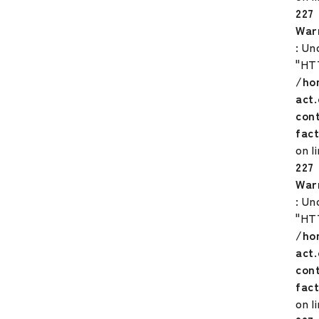
227
War
: Un
"HT
/ho
act
con
fac
on l
227
War
: Un
"HT
/ho
act
con
fac
on l