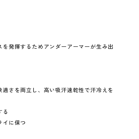
スを発揮するためアンダーアーマーが生み出
921
快適さを両立し、高い吸汗速乾性で汗冷えを
ER
MOUR
する
ライに保つ