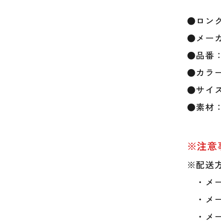
●ロン
●メーカ
●品番：6
●カラー：
●サイズ：
●素材：
※注意
※配送方
・メー
・メー
・メー