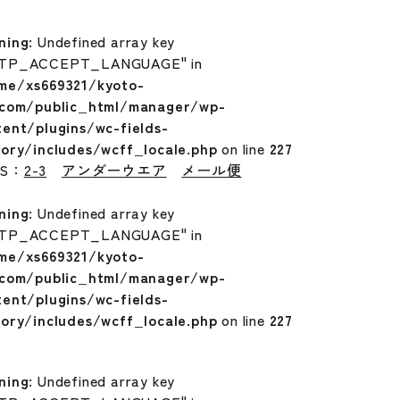
ning
: Undefined array key
TP_ACCEPT_LANGUAGE" in
me/xs669321/kyoto-
.com/public_html/manager/wp-
tent/plugins/wc-fields-
tory/includes/wcff_locale.php
on line
227
GS：
2-3
アンダーウエア
メール便
ning
: Undefined array key
TP_ACCEPT_LANGUAGE" in
me/xs669321/kyoto-
.com/public_html/manager/wp-
tent/plugins/wc-fields-
tory/includes/wcff_locale.php
on line
227
ning
: Undefined array key