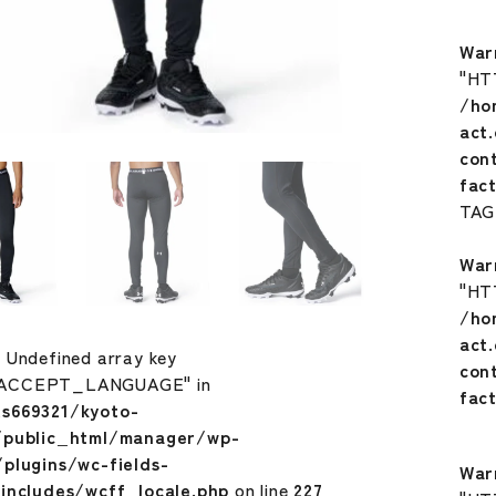
War
"HT
/ho
act
con
fac
TA
War
"HT
/ho
act
: Undefined array key
con
ACCEPT_LANGUAGE" in
fac
s669321/kyoto-
/public_html/manager/wp-
plugins/wc-fields-
War
includes/wcff_locale.php
on line
227