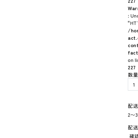
227
War
: Un
"HT
/ho
act
con
fac
on l
227
ア
数
ン
ダ
ー
ア
配
ー
マ
ー
配
ロ
確