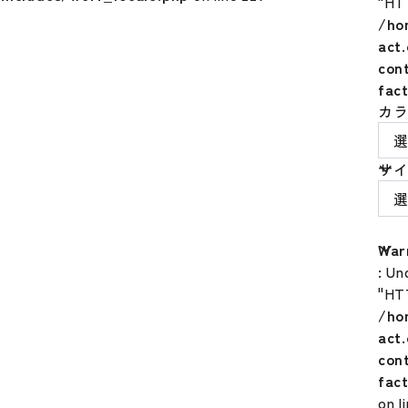
"HT
/ho
act
con
fac
カ
サ
War
: Un
"HT
/ho
act
con
fac
on l