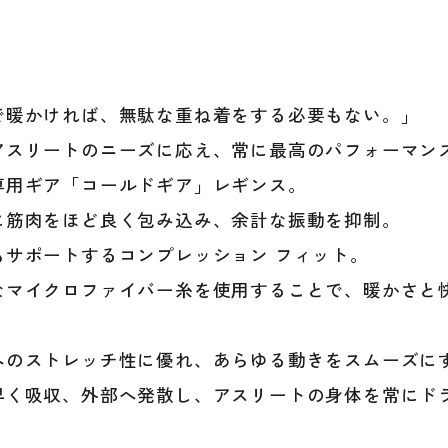
レ
ギ
ン
ス
ア
で暖かければ、無駄な重ね着をする必要もない。」
ン
アスリートのニーズに応え、常に最高のパフォーマン
ダ
専用ギア「コールドギア」レギンス。
ー
パ
に筋肉をほど良く包み込み、余計な振動を抑制。
ン
もサポートするコンプレッション フィット。
ツ
6007
なマイクロファイバー糸を使用することで、暖かさと
UND
AR
個
へのストレッチ性に優れ、あらゆる動きをスムーズに
早く吸収、外部へ発散し、アスリートの身体を常にド