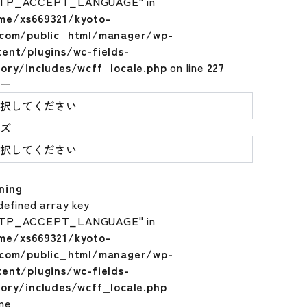
TP_ACCEPT_LANGUAGE" in
me/xs669321/kyoto-
.com/public_html/manager/wp-
tent/plugins/wc-fields-
tory/includes/wcff_locale.php
on line
227
ラー
イズ
ning
defined array key
TP_ACCEPT_LANGUAGE" in
me/xs669321/kyoto-
.com/public_html/manager/wp-
tent/plugins/wc-fields-
tory/includes/wcff_locale.php
ine