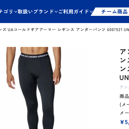
テゴリ
取扱いブランド
ご利用ガイド
チーム商品
UAコールドギアアーマー レギンス アンダーパンツ 6007921 UND
ア
ン
ン
UN
アン
商品管
(メ
メ
¥
5