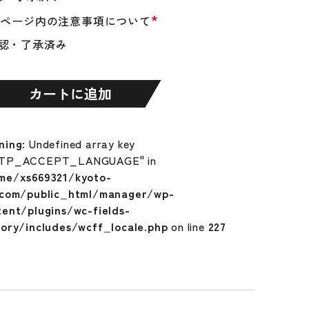
*
品ページ内の注意事項について
認・了承済み
カートに追加
ning
: Undefined array key
TP_ACCEPT_LANGUAGE" in
me/xs669321/kyoto-
.com/public_html/manager/wp-
tent/plugins/wc-fields-
tory/includes/wcff_locale.php
on line
227