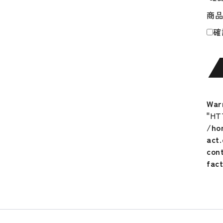
ン
商
グ
タ
確
イ
ツ
メ
ン
ズ
UA
War
コ
"HT
ー
/ho
ル
act
ド
con
ギ
fac
ア
ア
ー
マ
ー