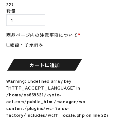
227
ロ
数量
ー
リ
ン
*
商品ページ内の注意事項について
グ
確認・了承済み
ス
硬
式
カートに追加
グ
ラ
ブ
Warning
: Undefined array key
内
"HTTP_ACCEPT_LANGUAGE" in
野
/home/xs669321/kyoto-
手
act.com/public_html/manager/wp-
HOH®
content/plugins/wc-fields-
JAPAN
factory/includes/wcff_locale.php
on line
227
硬
式