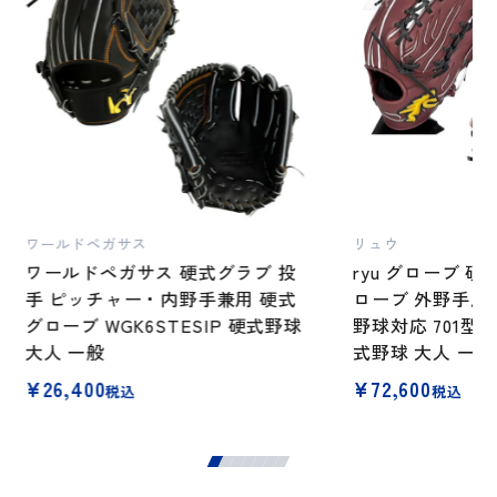
ワールドペガサス
リュウ
ワールドペガサス 硬式グラブ 投
ryu グローブ 
手 ピッチャー・内野手兼用 硬式
ローブ 外野手用 
グローブ WGK6STESIP 硬式野球
野球対応 701型
大人 一般
式野球 大人 一
¥
26,400
¥
72,600
税込
税込