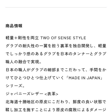
内
野
手
用
商品情報
野
球
軽量+剛性を両立 TWO OF SENSE STYLE
グ
グラブの耐久性の一翼を担う裏革を独自開発し、軽量
ロ
ー
でしっかり感のあるグラブを日本のタンナーとグラブ
ブ
職人の融合で実現。
一
日本の職人がグラブの細部までこだわって、手間をか
般
大
けてひとつひとつ仕上げていく「MADE IN JAPAN」
人
シリーズ。
Rawlings
ジャパニーズレザー <表革>
GH4FHJH52
個
北海道十勝地区の原皮にこだわり、鮮度の良い状態で
鞣し加工を施すことにより原皮の腐敗によるダメージ