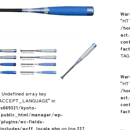
War
"HT
/ho
act
con
fac
TA
War
"HT
/ho
: Undefined array key
act
ACCEPT_LANGUAGE" in
con
s669321/kyoto-
fac
/public_html/manager/wp-
plugins/wc-fields-
includes/wcff_locale.php
on line
227