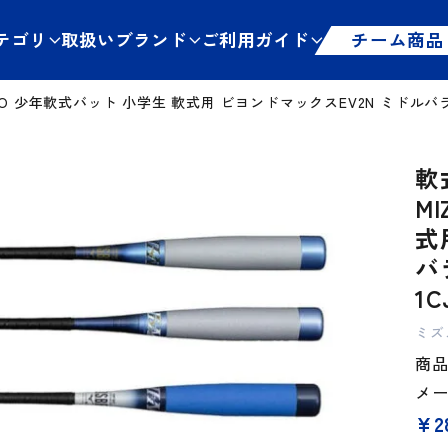
テゴリ
取扱いブランド
ご利用ガイド
チーム商品
O 少年軟式バット 小学生 軟式用 ビヨンドマックスEV2N ミドルバラン
軟
M
式
バ
1C
ミズ
商品管
メ
¥
2