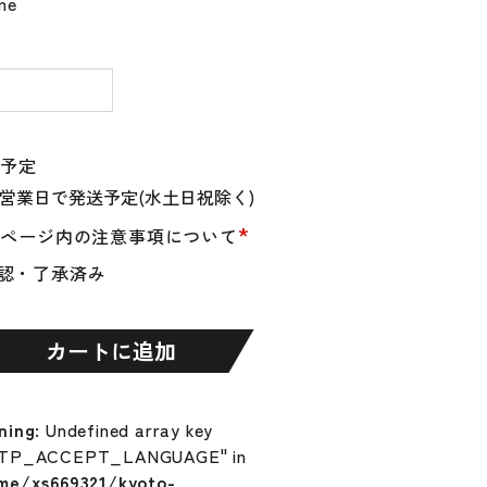
ine
量
送予定
*
品ページ内の注意事項について
認・了承済み
カートに追加
UNO
ning
: Undefined array key
TP_ACCEPT_LANGUAGE" in
me/xs669321/kyoto-