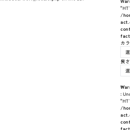
War
"HT
/ho
act
con
fac
カ
長さ
War
: Un
"HT
/ho
act
con
fac