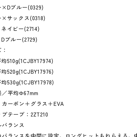
ド
×Dブルー(0329)
ル
×サックス(0318)
バ
ラ
ネイビー(2714)
ン
ブルー(2729)
ス
野
ズ：
球
均510g(1CJBY17974)
ジ
均520g(1CJBY17976)
ュ
ニ
均530g(1CJBY17978)
ア
／平均Φ67mm
キ
ッ
：カーボン＋グラス＋EVA
ズ
プテープ：2ZT210
1CJ
個
ルバランス
のバランスを中間に設定。ロングヒットもねらえる。