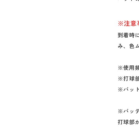
※注意
到着時
み、色
※使用
※打球
※バッ
※バッ
打球部