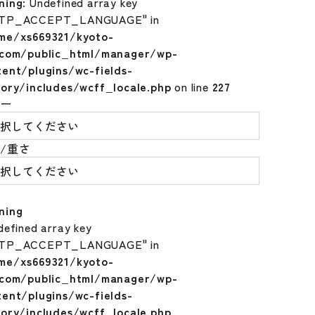
ning
: Undefined array key
TP_ACCEPT_LANGUAGE" in
me/xs669321/kyoto-
.com/public_html/manager/wp-
tent/plugins/wc-fields-
tory/includes/wcff_locale.php
on line
227
ラー
/重さ
ning
defined array key
TP_ACCEPT_LANGUAGE" in
me/xs669321/kyoto-
.com/public_html/manager/wp-
tent/plugins/wc-fields-
tory/includes/wcff_locale.php