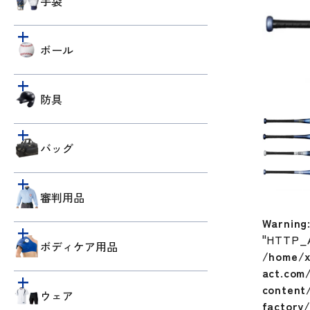
手袋
ボール
防具
バッグ
審判用品
Warning
"HTTP_
ボディケア用品
/home/x
act.com
content/
ウェア
factory/