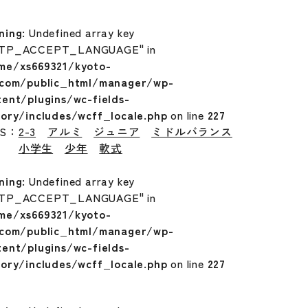
ning
: Undefined array key
TP_ACCEPT_LANGUAGE" in
me/xs669321/kyoto-
.com/public_html/manager/wp-
tent/plugins/wc-fields-
tory/includes/wcff_locale.php
on line
227
GS：
2-3
アルミ
ジュニア
ミドルバランス
小学生
少年
軟式
ning
: Undefined array key
TP_ACCEPT_LANGUAGE" in
me/xs669321/kyoto-
.com/public_html/manager/wp-
tent/plugins/wc-fields-
tory/includes/wcff_locale.php
on line
227