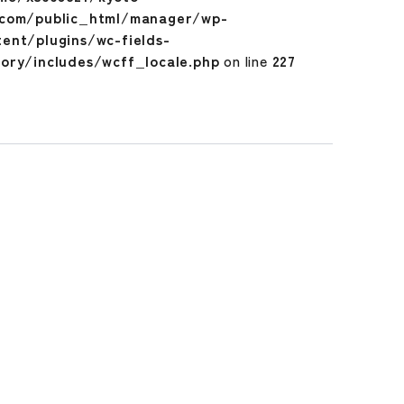
.com/public_html/manager/wp-
tent/plugins/wc-fields-
tory/includes/wcff_locale.php
on line
227
N