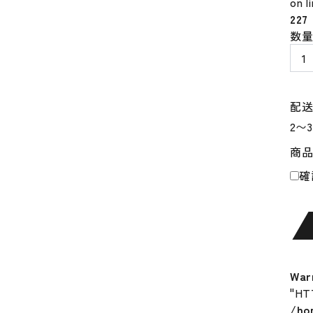
on l
227
軟
数
式
バ
ッ
ト
配
少
年
商
野
球
確
ミ
ズ
ノ
MIZ
少
年
War
軟
"HT
式
/ho