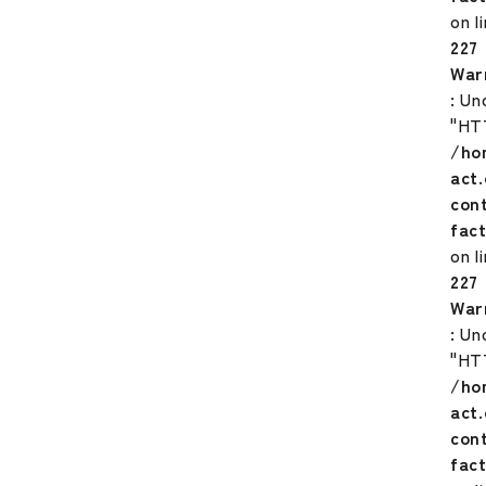
on l
227
War
: Un
"HT
/ho
act
con
fac
on l
227
War
: Un
"HT
/ho
act
con
fac