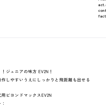
バ
act
ッ
con
ト
fac
小
学
生
軟
式
用
ビ
ヨ
ン
ド
！ジュニアの味方 EV2N！
マ
操作しやすいうえにしっかりと飛距離も出せる
ッ
ク
ス
用ビヨンドマックスEV2N
EV2
ー：
ミ