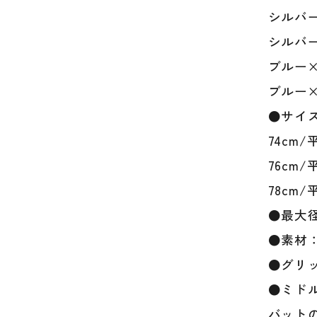
シルバー
シルバー
ブルー×
ブルー×D
●サイ
74cm/平
76cm/平
78cm/平
●最大径
●素材
●グリッ
●ミド
バット