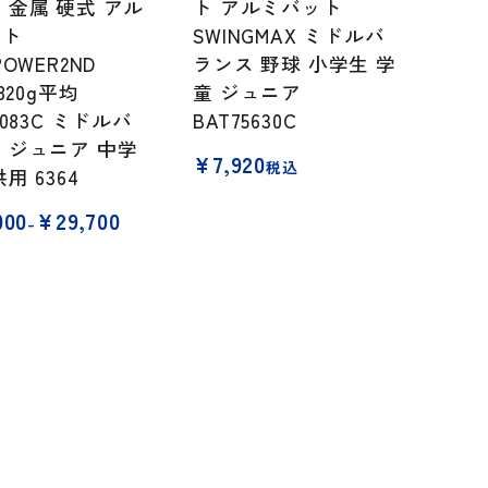
 金属 硬式 アル
ト アルミバット
ット
SWINGMAX ミドルバ
POWER2ND
ランス 野球 小学生 学
 820g平均
童 ジュニア
0083C ミドルバ
BAT75630C
 ジュニア 中学
¥
7,920
税込
用 6364
000
¥
29,700
–
0
0