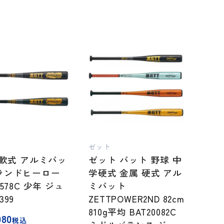
ゼット
T 軟式 アルミバッ
ゼット バット 野球 中
ランドヒーロー
学硬式 金属 硬式 アル
4578C 少年 ジュ
ミバット
399
ZETTPOWER2ND 82cm
810g平均 BAT20082C
080
税込