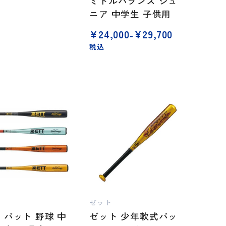
ミドルバランス ジュ
ニア 中学生 子供用
価
¥
24,000
¥
29,700
–
格
税込
帯:
¥24,000
–
¥29,700
ゼット
 バット 野球 中
ゼット 少年軟式バッ