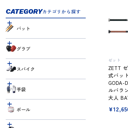
CATEGORY
カテゴリから探す
バット
グラブ
ゼット
ZETT 
スパイク
式バット
GODA-
手袋
ルバラン
大人 BAT
¥
12,65
ボール