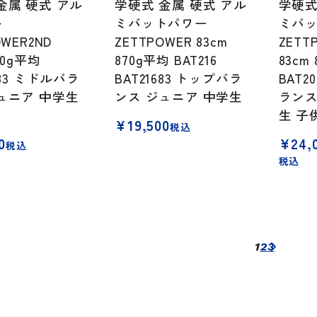
金属 硬式 アル
学硬式 金属 硬式 アル
学硬式
ト
ミバットパワー
ミバ
OWER2ND
ZETTPOWER 83cm
ZETT
20g平均
870g平均 BAT216
83cm
083 ミドルバラ
BAT21683 トップバラ
BAT2
ュニア 中学生
ンス ジュニア 中学生
ランス
生 子供
¥
19,500
税込
価
0
¥
24,
税込
格
税込
帯:
¥24,00
–
¥29,70
1
2
3