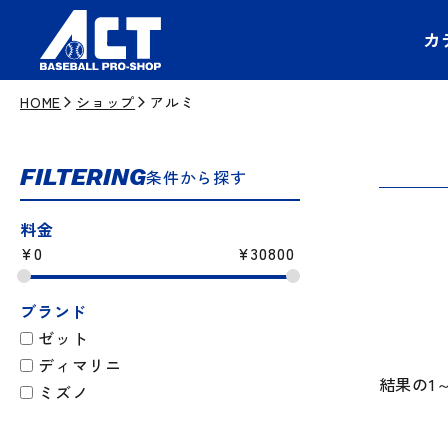
カ
HOME
ショップ
アルミ
FILTERING
条件から探す
料金
¥
0
¥
30800
ブランド
ゼット
ディマリニ
結果の1
ミズノ