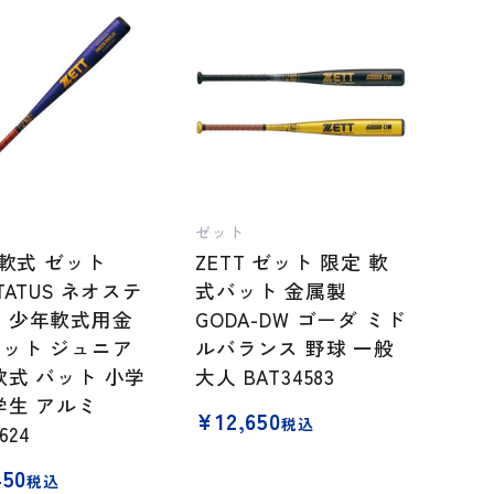
ゼット
T 軟式 ゼット
ZETT ゼット 限定 軟
TATUS ネオステ
式バット 金属製
 少年軟式用金
GODA-DW ゴーダ ミド
ット ジュニア
ルバランス 野球 一般
軟式 バット 小学
大人 BAT34583
学生 アルミ
¥
12,650
税込
624
450
税込