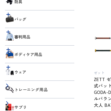
防具
バッグ
審判用品
ボディケア用品
ウェア
ゼット
ZETT 
式バット
トレーニング用品
GODA-
ルバラン
大人 BA
サプリ