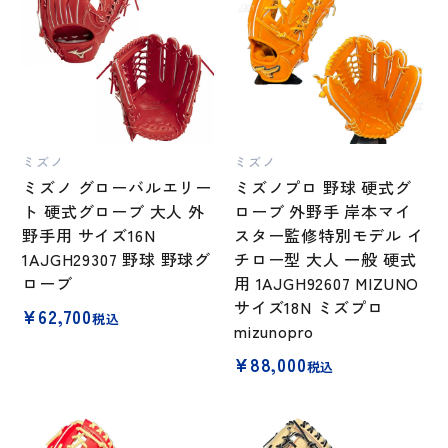
ミズノ
ミズノ
ミズノ グローバルエリー
ミズノプロ 野球 硬式グ
ト 硬式グローブ 大人 外
ローブ 外野手 岸本マイ
野手用 サイズ16N
スター監修特別モデル イ
1AJGH29307 野球 野球グ
チロー型 大人 一般 硬式
ローブ
用 1AJGH92607 MIZUNO
サイズ18N ミズプロ
¥
62,700
税込
mizunopro
¥
88,000
税込