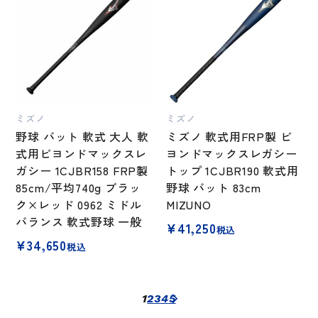
ミズノ
ミズノ
野球 バット 軟式 大人 軟
ミズノ 軟式用FRP製 ビ
式用ビヨンドマックスレ
ヨンドマックスレガシー
ガシー 1CJBR158 FRP製
トップ 1CJBR190 軟式用
85cm/平均740g ブラッ
野球 バット 83cm
ク×レッド 0962 ミドル
MIZUNO
バランス 軟式野球 一般
¥
41,250
税込
¥
34,650
税込
1
2
3
4
5