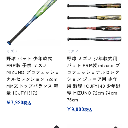
ミズノ
ミズノ
野球 バット 少年軟式
野球 ミズノ 少年軟式用
FRP製 子供 ミズノ
バット FRP製 mizuno プ
MIZUNO プロフェッショ
ロフェッショナルセレク
ナルセレクション 72cm
ション ジュニア用 少年
MM55トップバランス 軽
用 野球 1CJFY140 少年野
量 1CJFY13172
球 MIZUNO 72cm 74cm
76cm
¥
7,920
税込
¥
9,000
税込