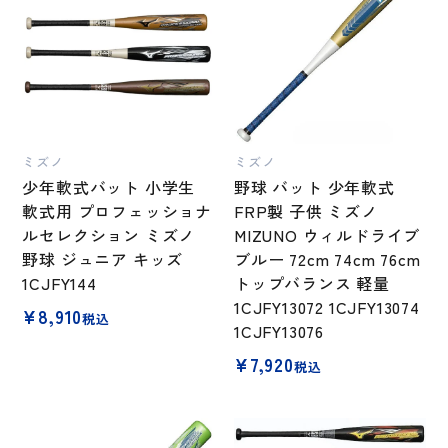
ミズノ
ミズノ
少年軟式バット 小学生
野球 バット 少年軟式
軟式用 プロフェッショナ
FRP製 子供 ミズノ
ルセレクション ミズノ
MIZUNO ウィルドライブ
野球 ジュニア キッズ
ブルー 72cm 74cm 76cm
1CJFY144
トップバランス 軽量
1CJFY13072 1CJFY13074
¥
8,910
税込
1CJFY13076
¥
7,920
税込